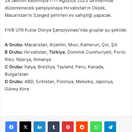
24 takımın katılımıyla 1-11 Ağustos 2023 tarihlerinde
düzenlenecek şampiyonaya Hırvatistan’ın Osijek,
Macaristan’ın Szeged şehirleri ev sahipliği yapacak.
FIVB U19 Kızlar Dünya Şampiyonası’nda gruplar şu şekilde:
A Grubu:
Macaristan, Arjantin, Mısır, Kamerun, Çin, Şili
B Grubu:
Hırvatistan,
Türkiye
, Dominik Cumhuriyeti, Porto
Riko, Nijerya, Almanya
C Grubu:
İtalya, Brezilya, Tayland, Peru, Kanada,
Bulgaristan
D Grubu:
ABD, Sırbistan, Polonya, Meksika, Japonya,
Güney Kore
Facebook
X
LinkedIn
Tumblr
Pinterest
Reddit
WhatsApp
Telegram