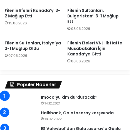
’
g
Filenin Efeleri Kanada’yı 3-
Filenin Sultanları,
a
o
2 Mağlup Etti
Bulgaristan’ı 3-1 Mağlup
K
r
Etti
15.06.2026
o
t
08.06.2026
n
a
u
,
k
S
Filenin Sultanları, İtalya’ya
Filenin Efeleri VNL İlk Hafta
O
3-1 Mağlup Oldu
Müsabakaları İçin
a
Kanada’ya Gitti
l
r
07.06.2026
a
ı
06.06.2026
c
y
a
e
k
r
Popüler Haberler
B
e
Imoco’yu kim durduracak?
l
e
14.12.2021
d
Halkbank, Galatasaray karşısında
i
18.02.2022
y
e
ES Voleybol’dan Galatasaray’a Güçlü