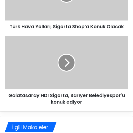
a
v
a
Y
Türk Hava Yolları, Sigorta Shop’a Konuk Olacak
o
l
l
G
a
a
r
l
ı
a
,
t
S
a
i
s
g
a
o
r
Galatasaray HDI Sigorta, Sarıyer Belediyespor'u
r
a
t
konuk ediyor
y
a
H
S
D
h
I
o
İlgili Makaleler
S
p
i