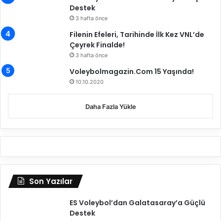
s
Destek
p
3 hafta önce
o
Filenin Efeleri, Tarihinde İlk Kez VNL’de
r
Çeyrek Finalde!
'
3 hafta önce
u
k
Voleybolmagazin.Com 15 Yaşında!
o
10.10.2020
n
u
Daha Fazla Yükle
k
e
d
i
y
o
r
Son Yazılar
ES Voleybol’dan Galatasaray’a Güçlü
Destek