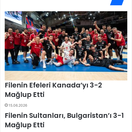
Ç
ı
e
z
k
A
y
v
a
r
'
u
y
p
a
a
3
Ş
-
a
1
m
M
p
a
i
Filenin Efeleri Kanada’yı 3-2
ğ
y
l
o
Mağlup Etti
u
n
p
a
15.06.2026
O
s
Filenin Sultanları, Bulgaristan’ı 3-1
l
ı
d
n
Mağlup Etti
u
d