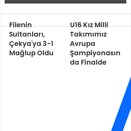
ş
Filenin
U16 Kız Milli
F
U
i
1
Sultanları,
Takımımız
l
6
Çekya'ya 3-1
Avrupa
e
K
n
ı
Mağlup Oldu
Şampiyonasın
i
z
n
M
da Finalde
S
i
u
l
l
l
t
i
a
T
n
a
l
k
a
ı
r
m
ı
ı
,
m