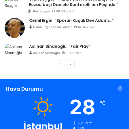
Eczacıbaşı Daniele Santarelli’nin Peşinde!”
Ufuk Soygür
09.06.2023
Cemil Ergin: “Sporun Küçük Dev Adamı…”
Cemil Ergin (Konuk Yazar)
14.04.2022
Aslıhan Sinanoğlu: “Fair Play”
Aslıhan Sinanoğlu
03.02.2021
Ö
S
n
o
c
n
Hava Durumu
e
r
k
a
28
℃
i
k
s
i
a
s
İstanbul
30º - 27º
53%
y
a