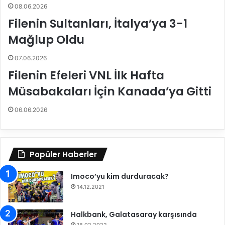
a
08.06.2026
F
Filenin Sultanları, İtalya’ya 3-1
i
n
Mağlup Oldu
a
l
07.06.2026
d
Filenin Efeleri VNL İlk Hafta
e
Müsabakaları İçin Kanada’ya Gitti
06.06.2026
Popüler Haberler
Imoco’yu kim durduracak?
14.12.2021
Halkbank, Galatasaray karşısında
18.02.2022