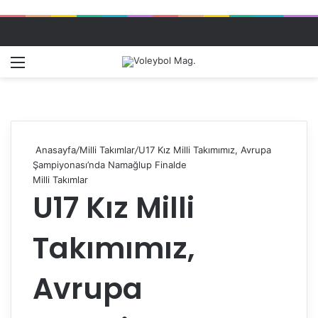
Menü
Dış gö
A
Anasayfa
/
Milli Takımlar
/
U17 Kız Milli Takımımız, Avrupa
Şampiyonası’nda Namağlup Finalde
Milli Takımlar
U17 Kız Milli
Takımımız,
Avrupa