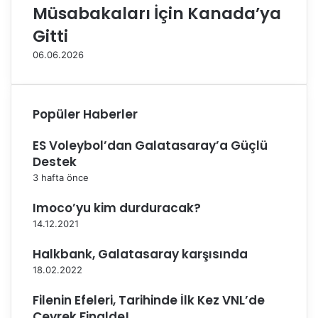
Müsabakaları İçin Kanada’ya
l
i
Gitti
T
06.06.2026
a
k
ı
m
Popüler Haberler
ı
m
ES Voleybol’dan Galatasaray’a Güçlü
ı
Destek
z
a
3 hafta önce
B
Imoco’yu kim durduracak?
a
ş
14.12.2021
a
r
Halkbank, Galatasaray karşısında
ı
18.02.2022
l
a
Filenin Efeleri, Tarihinde İlk Kez VNL’de
r
Çeyrek Finalde!