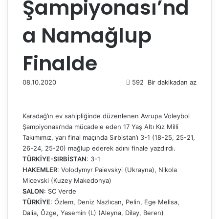
Şampiyonası’nd
a Namağlup
Finalde
08.10.2020
592
Bir dakikadan az
Karadağ’ın ev sahipliğinde düzenlenen Avrupa Voleybol
Şampiyonası’nda mücadele eden 17 Yaş Altı Kız Milli
Takımımız, yarı final maçında Sırbistan’ı 3-1 (18-25, 25-21,
26-24, 25-20) mağlup ederek adını finale yazdırdı.
TÜRKİYE-SIRBİSTAN
: 3-1
HAKEMLER
: Volodymyr Paievskyi (Ukrayna), Nikola
Micevski (Kuzey Makedonya)
SALON
: SC Verde
TÜRKİYE
: Özlem, Deniz Nazlıcan, Pelin, Ege Melisa,
Dalia, Özge, Yasemin (L) (Aleyna, Dilay, Beren)