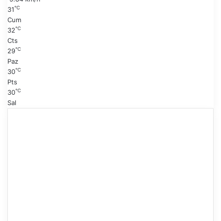
f
℃
31
a
Cum
℃
32
Cts
℃
29
Paz
℃
30
Pts
℃
30
Sal