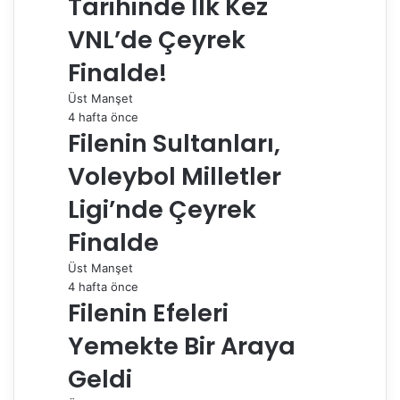
Tarihinde İlk Kez
p
a
VNL’de Çeyrek
y
Finalde!
l
a
Üst Manşet
ş
4 hafta önce
Filenin Sultanları,
Voleybol Milletler
Ligi’nde Çeyrek
Finalde
Üst Manşet
4 hafta önce
Filenin Efeleri
Yemekte Bir Araya
Geldi