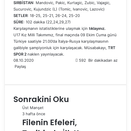
SIRBİSTAN
: Mandovic, Pakic, Kurtagic, Zubic, Vajagic,
Sucurovic, Kujundzic (L) (Tomic, Ivanovic, Lazovic)
SETLER
: 18-25, 25-21, 26-24, 25-20
SÜRE
: 102 dakika (22,24,29,27)
Karşılaşmanın istatistiklerine ulaşmak için
tıklayınız
.
U17 Kız Milli Takımımız, final maçında 09 Ekim Cuma günü
Türkiye saatiyle 21.00’da İtalya-Rusya karşılaşmasının
galibiyle şampiyonluk için karşılaşacak. Müsabakayı,
TRT
SPOR 2
naklen yayınlayacak.
08.10.2020
592
Bir dakikadan az
Paylaş
F
X
L
T
P
R
W
T
E
Y
a
i
u
i
e
h
e
-
a
c
n
m
n
d
a
l
P
z
e
k
b
t
d
t
e
o
d
Sonrakini Oku
b
e
l
e
i
s
g
s
ı
o
d
r
r
t
A
r
t
r
Üst Manşet
o
I
e
p
a
a
3 hafta önce
k
n
s
p
m
i
Filenin Efeleri,
t
l
e