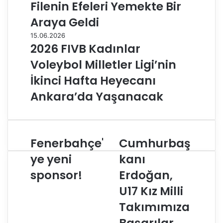
Filenin Efeleri Yemekte Bir
Araya Geldi
15.06.2026
2026 FIVB Kadınlar
Voleybol Milletler Ligi’nin
İkinci Hafta Heyecanı
Ankara’da Yaşanacak
Fenerbahçe'
Cumhurbaş
F
C
e
u
ye yeni
kanı
n
m
sponsor!
Erdoğan,
e
h
r
u
U17 Kız Milli
b
r
a
b
Takımımıza
h
a