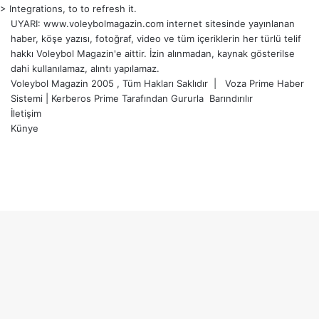
> Integrations, to to refresh it.
UYARI: www.voleybolmagazin.com internet sitesinde yayınlanan
haber, köşe yazısı, fotoğraf, video ve tüm içeriklerin her türlü telif
hakkı Voleybol Magazin'e aittir. İzin alınmadan, kaynak gösterilse
dahi kullanılamaz, alıntı yapılamaz.
Voleybol Magazin 2005 , Tüm Hakları Saklıdır |
Voza Prime Haber
Sistemi
|
Kerberos Prime
Tarafından Gururla
Barındırılır
İletişim
Künye
X
YouTube
Instagram
Facebook
X
LinkedIn
WhatsApp
Telegram
Başa
dön
tuşu