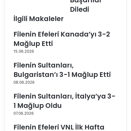
Başarılar
ç
ş
e
k
Diledi
'
a
İlgili Makaleler
y
n
e
ı
y
E
Filenin Efeleri Kanada’yı 3-2
e
r
Mağlup Etti
n
d
i
o
15.06.2026
s
ğ
p
a
Filenin Sultanları,
o
n
Bulgaristan’ı 3-1 Mağlup Etti
n
,
s
U
08.06.2026
o
1
r
7
Filenin Sultanları, İtalya’ya 3-
!
K
1 Mağlup Oldu
ı
z
07.06.2026
M
i
Filenin Efeleri VNL İlk Hafta
l