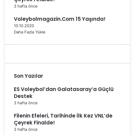
D
3 hafta önce
i
l
Voleybolmagazin.Com 15 Yaşında!
e
10.10.2020
d
Daha Fazla Yükle
i
Son Yazılar
ES Voleybol’dan Galatasaray’a Güçlü
Destek
3 hafta önce
Filenin Efeleri, Tarihinde İlk Kez VNL’de
Çeyrek Finalde!
3 hafta önce