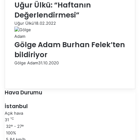
Uğur Ülkü: “Haftanın
Değerlendirmesi”
Uğur Ülkü
18.02.2022
Gölge Adam Burhan Felek’ten
bildiriyor
Gölge Adam
31.10.2020
Ö
n
S
c
o
e
n
Hava Durumu
k
r
i
a
İstanbul
s
k
Açık hava
a
i
℃
31
y
s
32º - 27º
f
a
100%
a
y
5.84 km/h