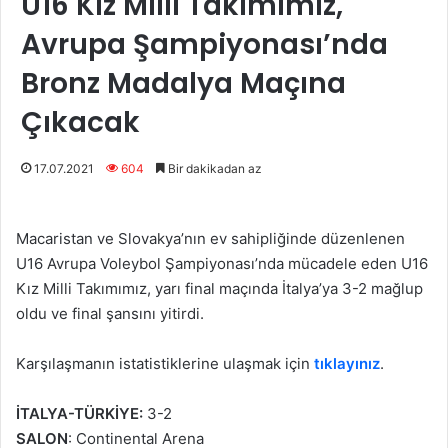
U16 Kız Milli Takımımız,
Avrupa Şampiyonası’nda
Bronz Madalya Maçına
Çıkacak
17.07.2021
604
Bir dakikadan az
Macaristan ve Slovakya’nın ev sahipliğinde düzenlenen
U16 Avrupa Voleybol Şampiyonası’nda mücadele eden U16
Kız Milli Takımımız, yarı final maçında İtalya’ya 3-2 mağlup
oldu ve final şansını yitirdi.
Karşılaşmanın istatistiklerine ulaşmak için
tıklayınız
.
İTALYA-TÜRKİYE:
3-2
SALON
: Continental Arena