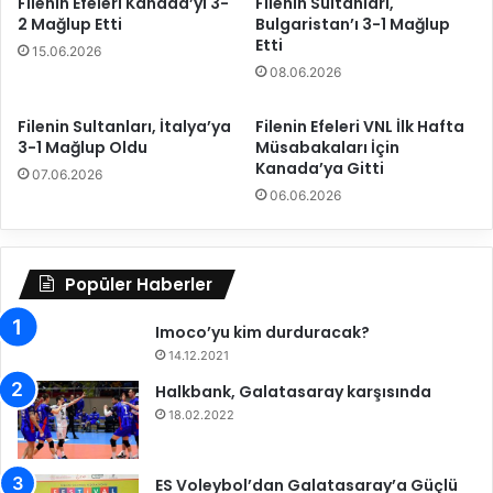
Filenin Efeleri Kanada’yı 3-
Filenin Sultanları,
r
r
2 Mağlup Etti
Bulgaristan’ı 3-1 Mağlup
a
t
Etti
15.06.2026
n
G
08.06.2026
s
r
f
u
e
p
Filenin Sultanları, İtalya’ya
Filenin Efeleri VNL İlk Hafta
3-1 Mağlup Oldu
Müsabakaları İçin
r
S
Kanada’ya Gitti
i
07.06.2026
g
06.06.2026
o
r
t
Popüler Haberler
a
'
Imoco’yu kim durduracak?
d
a
14.12.2021
Halkbank, Galatasaray karşısında
18.02.2022
ES Voleybol’dan Galatasaray’a Güçlü