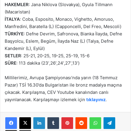
HAKEMLER
: Jana Niklova (Slovakya), Gyula Tillmann
(Macaristan)
İTALYA
: Coba, Esposito, Monaco, Vighetto, Amoruso,
Manfredini, Baratella (L) (Capponcelli, Del Freo, Mescoli)
TÜRKİYE
: Defne Devrim, Safronova, Bianka İlayda, Defne
Başyolcu, Eslem, Begüm, İlayda Naz (L) (Talya, Defne
Kandemir (L), Eylül)
SETLER
: 25-21, 20-25, 19-25, 25-19, 15-6
SÜRE
: 113 dakika (23′,26′,24′,27′,13′)
Millilerimiz, Avrupa Şampiyonası’nda yarın (18 Temmuz
Pazar) TSİ 16.30’da Bulgaristan ile bronz madalya maçına
çıkacak. Karşılaşma, CEV Youtube kanalından canlı
yayınlanacak. Karşılaşmayı izlemek için
tıklayınız
.
Facebook
X
LinkedIn
Tumblr
Pinterest
Reddit
WhatsApp
Telegram
E-Posta ile paylaş
Yazdır