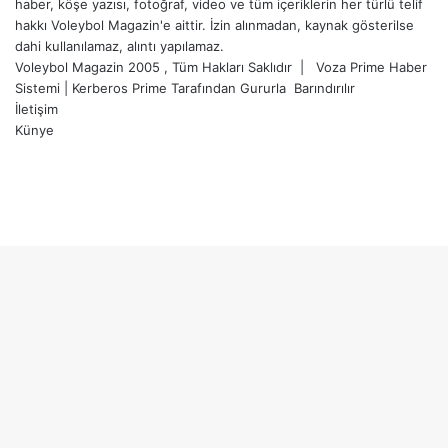
haber, köşe yazısı, fotoğraf, video ve tüm içeriklerin her türlü telif
hakkı Voleybol Magazin'e aittir. İzin alınmadan, kaynak gösterilse
dahi kullanılamaz, alıntı yapılamaz.
Voleybol Magazin 2005 , Tüm Hakları Saklıdır |
Voza Prime Haber
Sistemi
|
Kerberos Prime
Tarafından Gururla
Barındırılır
İletişim
Künye
X
YouTube
Instagram
Facebook
X
LinkedIn
WhatsApp
Telegram
Başa
dön
tuşu