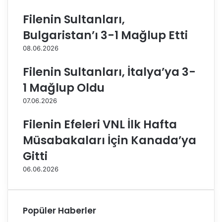
i
i
Filenin Sultanları,
'
c
n
G
Bulgaristan’ı 3-1 Mağlup Etti
d
a
08.06.2026
e
l
A
a
Filenin Sultanları, İtalya’ya 3-
l
t
b
a
1 Mağlup Oldu
e
s
07.06.2026
r
a
t
r
Filenin Efeleri VNL İlk Hafta
o
a
G
y
Müsabakaları İçin Kanada’ya
i
D
Gitti
u
a
l
i
06.06.2026
i
k
a
i
n
n
i
'
Popüler Haberler
d
d