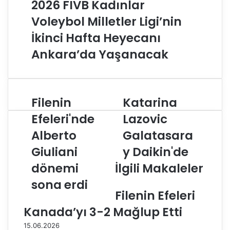
2026 FIVB Kadınlar
Voleybol Milletler Ligi’nin
İkinci Hafta Heyecanı
Ankara’da Yaşanacak
Filenin
Katarina
F
K
i
a
Efeleri'nde
Lazovic
l
t
Alberto
Galatasara
e
a
n
r
Giuliani
y Daikin'de
i
i
n
dönemi
İlgili Makaleler
n
E
a
sona erdi
f
L
Filenin Efeleri
e
a
l
z
Kanada’yı 3-2 Mağlup Etti
e
o
15.06.2026
r
v