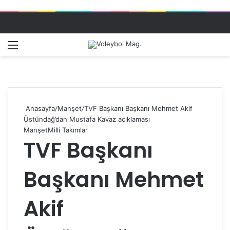
Menü
Dış gö
A
Anasayfa
/
Manşet
/
TVF Başkanı Başkanı Mehmet Akif
Üstündağ’dan Mustafa Kavaz açıklaması
Manşet
Milli Takımlar
TVF Başkanı
Başkanı Mehmet
Akif