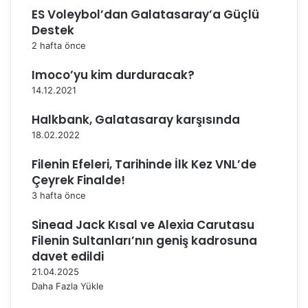
ö
e
ES Voleybol’dan Galatasaray’a Güçlü
n
Destek
e
2 hafta önce
m
i
Imoco’yu kim durduracak?
s
14.12.2021
o
n
Halkbank, Galatasaray karşısında
a
18.02.2022
e
r
Filenin Efeleri, Tarihinde İlk Kez VNL’de
d
Çeyrek Finalde!
i
3 hafta önce
Sinead Jack Kısal ve Alexia Carutasu
Filenin Sultanları’nın geniş kadrosuna
davet edildi
21.04.2025
Daha Fazla Yükle