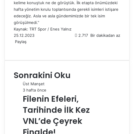
kelime konuştuk ne de görüştük. İlk etapta önümüzdeki
hafta yönetim kırulu toplantısında gerekli isimleri istişare
edeceğiz. Asla ve asla gündemimizde bir tek isim
görüşülmedi.”
Kaynak: TRT Spor / Enes Yalnız
25.12.2023
2.717
Bir dakikadan az
Paylaş
F
X
L
T
P
R
W
T
E
Y
a
i
u
i
e
h
e
-
a
c
n
m
n
d
a
l
P
z
e
k
b
t
d
t
e
o
d
Sonrakini Oku
b
e
l
e
i
s
g
s
ı
o
d
r
r
t
A
r
t
r
Üst Manşet
o
I
e
p
a
a
3 hafta önce
k
n
s
p
m
i
Filenin Efeleri,
t
l
e
Tarihinde İlk Kez
p
a
VNL’de Çeyrek
y
Finalde!
l