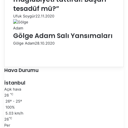
tesadüf mü?”
Ufuk Soygür
22.11.2020
Gölge Adam Salı Yansımaları
Gölge Adam
28.10.2020
Ö
n
S
c
o
e
n
Hava Durumu
k
r
i
a
İstanbul
s
k
Açık hava
a
i
℃
26
y
s
26º - 25º
f
a
100%
a
y
5.03 km/h
f
℃
26
a
Per