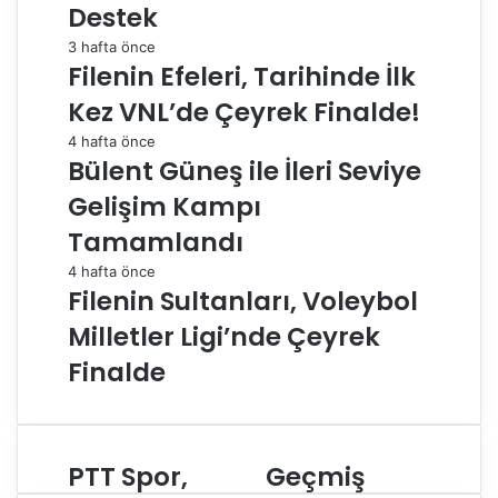
Destek
3 hafta önce
Filenin Efeleri, Tarihinde İlk
Kez VNL’de Çeyrek Finalde!
4 hafta önce
Bülent Güneş ile İleri Seviye
Gelişim Kampı
Tamamlandı
4 hafta önce
Filenin Sultanları, Voleybol
Milletler Ligi’nde Çeyrek
Finalde
PTT Spor,
Geçmiş
P
G
T
e