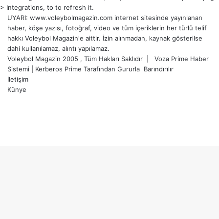
> Integrations, to to refresh it.
UYARI: www.voleybolmagazin.com internet sitesinde yayınlanan
haber, köşe yazısı, fotoğraf, video ve tüm içeriklerin her türlü telif
hakkı Voleybol Magazin'e aittir. İzin alınmadan, kaynak gösterilse
dahi kullanılamaz, alıntı yapılamaz.
Voleybol Magazin 2005 , Tüm Hakları Saklıdır |
Voza Prime Haber
Sistemi
|
Kerberos Prime
Tarafından Gururla
Barındırılır
İletişim
Künye
X
YouTube
Instagram
Facebook
X
LinkedIn
WhatsApp
Telegram
Başa
dön
tuşu