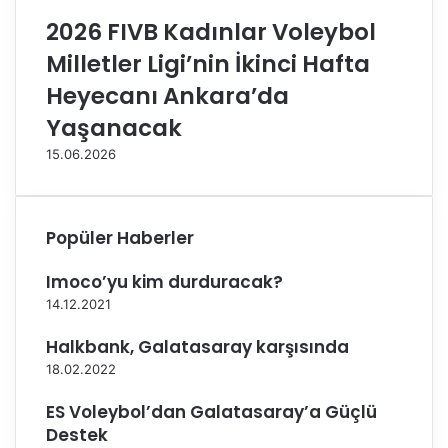
-
2026 FIVB Kadınlar Voleybol
2
y
Milletler Ligi’nin İkinci Hafta
e
Heyecanı Ankara’da
n
d
Yaşanacak
i
15.06.2026
Popüler Haberler
Imoco’yu kim durduracak?
14.12.2021
Halkbank, Galatasaray karşısında
18.02.2022
ES Voleybol’dan Galatasaray’a Güçlü
Destek