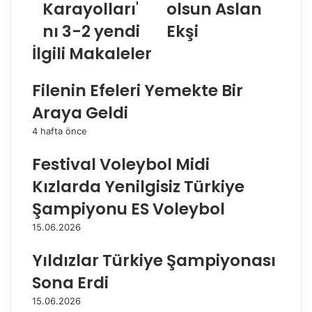
Karayolları'
olsun Aslan
T
ç
nı 3-2 yendi
Ekşi
S
m
p
i
İlgili Makaleler
o
ş
r
o
Filenin Efeleri Yemekte Bir
,
l
K
s
Araya Geldi
a
u
r
n
4 hafta önce
a
A
y
s
Festival Voleybol Midi
o
l
Kızlarda Yenilgisiz Türkiye
l
a
l
n
Şampiyonu ES Voleybol
a
E
15.06.2026
r
k
ı
ş
Yıldızlar Türkiye Şampiyonası
'
i
n
Sona Erdi
ı
15.06.2026
3