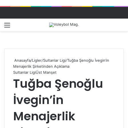
Menü
Dış gö
A
Anasayfa
/
Ligler
/
Sultanlar Ligi
/
Tuğba Şenoğlu İvegin’in
Menajerlik Şirketinden Açıklama
Sultanlar Ligi
Üst Manşet
Tuğba Şenoğlu
İvegin’in
Menajerlik