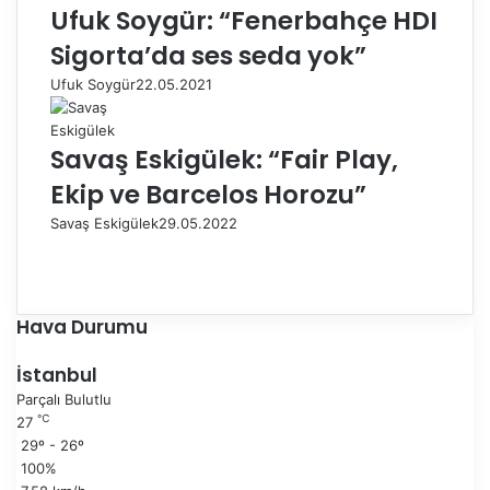
Ufuk Soygür: “Fenerbahçe HDI
Sigorta’da ses seda yok”
Ufuk Soygür
22.05.2021
Savaş Eskigülek: “Fair Play,
Ekip ve Barcelos Horozu”
Savaş Eskigülek
29.05.2022
Ö
n
S
c
o
e
n
Hava Durumu
k
r
i
a
İstanbul
s
k
Parçalı Bulutlu
a
i
℃
27
y
s
29º - 26º
f
a
100%
a
y