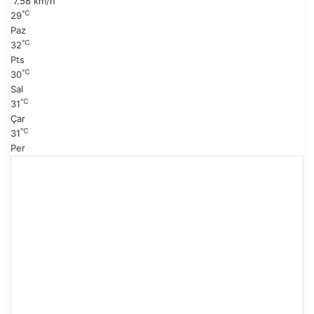
7.58 km/h
f
℃
29
a
Paz
℃
32
Pts
℃
30
Sal
℃
31
Çar
℃
31
Per