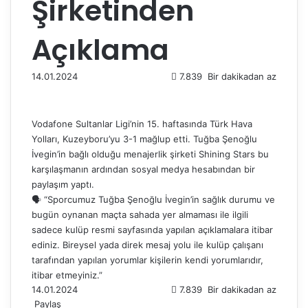
Şirketinden
Açıklama
14.01.2024
7.839
Bir dakikadan az
Vodafone Sultanlar Ligi’nin 15. haftasında Türk Hava
Yolları, Kuzeyboru’yu 3-1 mağlup etti. Tuğba Şenoğlu
İvegin’in bağlı olduğu menajerlik şirketi Shining Stars bu
karşılaşmanın ardından sosyal medya hesabından bir
paylaşım yaptı.
🗣️ “Sporcumuz Tuğba Şenoğlu İvegin’in sağlık durumu ve
bugün oynanan maçta sahada yer almaması ile ilgili
sadece kulüp resmi sayfasında yapılan açıklamalara itibar
ediniz. Bireysel yada direk mesaj yolu ile kulüp çalışanı
tarafından yapılan yorumlar kişilerin kendi yorumlarıdır,
itibar etmeyiniz.”
14.01.2024
7.839
Bir dakikadan az
Paylaş