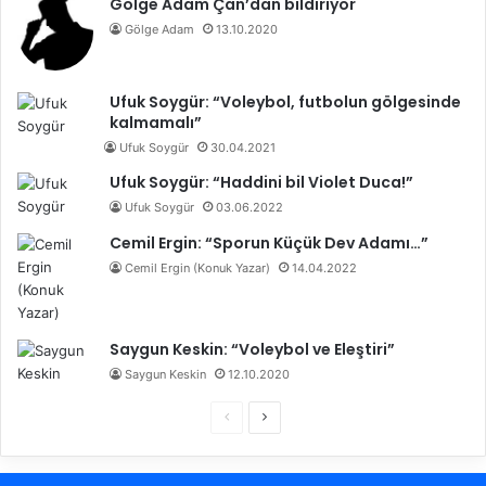
Gölge Adam Çan’dan bildiriyor
Gölge Adam
13.10.2020
Ufuk Soygür: “Voleybol, futbolun gölgesinde
kalmamalı”
Ufuk Soygür
30.04.2021
Ufuk Soygür: “Haddini bil Violet Duca!”
Ufuk Soygür
03.06.2022
Cemil Ergin: “Sporun Küçük Dev Adamı…”
Cemil Ergin (Konuk Yazar)
14.04.2022
Saygun Keskin: “Voleybol ve Eleştiri”
Saygun Keskin
12.10.2020
Ö
S
n
o
c
n