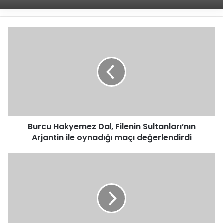
B
u
r
c
u
H
a
k
y
Burcu Hakyemez Dal, Filenin Sultanları’nın
e
Arjantin ile oynadığı maçı değerlendirdi
m
e
z
M
D
e
a
l
l
i
,
h
F
a
i
İ