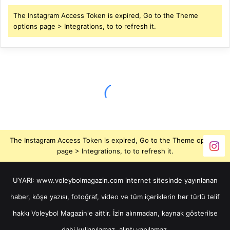
The Instagram Access Token is expired, Go to the Theme
options page > Integrations, to to refresh it.
The Instagram Access Token is expired, Go to the Theme options
page > Integrations, to to refresh it.
UYARI: www.voleybolmagazin.com internet sitesinde yayınlanan
haber, köşe yazısı, fotoğraf, video ve tüm içeriklerin her türlü telif
hakkı Voleybol Magazin'e aittir. İzin alınmadan, kaynak gösterilse
dahi kullanılamaz, alıntı yapılamaz.