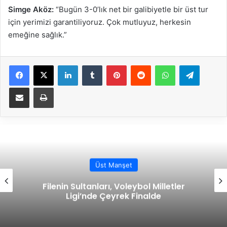
Simge Aköz:
“Bugün 3-0’lık net bir galibiyetle bir üst tur
için yerimizi garantiliyoruz. Çok mutluyuz, herkesin
emeğine sağlık.”
Facebook
X
LinkedIn
Tumblr
Pinterest
Reddit
WhatsApp
Telegram
E-Posta ile paylaş
Yazdır
Üst Manşet
Filenin Efeleri Yemekte Bir Araya Geld