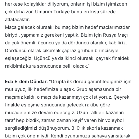
herkese kolaylıklar diliyorum, onların işi bizim işimizden
çok daha zor. Umarım Türkiye bunu en kısa sürede
atlatacaktır.
Maça gelecek olursak; bu maç bizim hedef maçlarımızdan
biriydi, yapmamız gerekeni yaptık. Bizim için Rusya Maçı
da çok önemli, üçüncü ya da dördüncü olarak çıkabiliriz.
Dördüncü olarak çıkarsak çapraz grubun birincisiyle
eşleşeceğiz. Üçüncü ya da ikinci olursak; çeyrek finaldeki
rakibimiz kura sonucunda belli olacak.”
Eda Erdem Dündar:
“Grupta ilk dördü garantilediğimiz için
mutluyuz, ilk hedefimize ulaştık. Grup aşamasında bir
maçımız kaldı, o maçı da kazanmayı çok istiyoruz. Çeyrek
finalde eşleşme sonucunda gelecek rakibe göre
mücadelemize devam edeceğiz. Uzun rallileri kazanan
taraf hep bizdik, zaman zaman keyif veren bir voleybol
sergilediğimizi düşünüyorum. 3-0’lık skorla kazanmak
bizim çok önemliydi. Kendi oyunumuzu sahaya yansıtarak