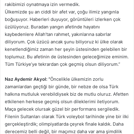
rakibimizi oynatmaya izin vermedik.
Ülkemizde şu an ciddi bir afet var, çoğu ilimiz yangınla
boğuşuyor. Haberleri duyuyor, görüntüleri izlerken çok
üzülüyoruz. Buradan yangın afetinde hayatını
kaybedenlere Allah’tan rahmet, yakınlarına sabırlar
diliyorum. Çok üzücü ancak şunu biliyoruz ki ülke olarak
kenetlendiğimiz zaman her şeyin üstesinden gelebilen bir
toplumuz. Bu afetinin de üstesinden geleceğimize eminim.
Tüm Türkiye’ye tekrardan çok geçmiş olsun diliyorum.”
Naz Aydemir Akyol: “
Öncelikle ülkemizin zorlu
zamanlardan geçtiği bir günde, bir nebze de olsa Türk
halkına mutluluk verebildiysek biz de mutlu oluruz. Afetten
etkilenen herkese geçmiş olsun dileklerimi iletiyorum.
Maça gelecek olursak güzel bir performans sergiledik.
Filenin Sultanları olarak Türk voleybol tarihinde yine bir ilki
gerçekleştirdik; olimpiyatlarda çeyrek finale kaldık. Daha
derecemiz belli değil, bir maçımız daha var ama şimdilik