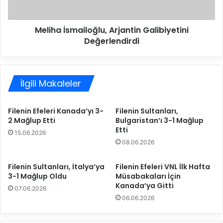
l
s
e
m
n
Meliha İsmailoğlu, Arjantin Galibiyetini
a
i
Değerlendirdi
i
n
l
S
o
u
ğ
l
İlgili Makaleler
l
t
u
a
,
Filenin Efeleri Kanada’yı 3-
Filenin Sultanları,
n
A
2 Mağlup Etti
Bulgaristan’ı 3-1 Mağlup
l
r
Etti
a
15.06.2026
j
08.06.2026
r
a
ı
n
’
t
Filenin Sultanları, İtalya’ya
Filenin Efeleri VNL İlk Hafta
n
3-1 Mağlup Oldu
Müsabakaları İçin
i
Kanada’ya Gitti
ı
n
07.06.2026
n
G
06.06.2026
A
a
r
l