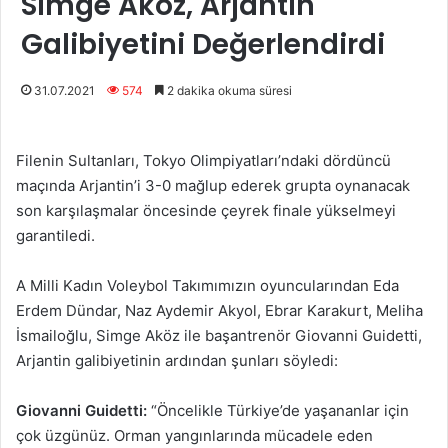
Simge Aköz, Arjantin
Galibiyetini Değerlendirdi
31.07.2021
574
2 dakika okuma süresi
Filenin Sultanları, Tokyo Olimpiyatları’ndaki dördüncü
maçında Arjantin’i 3-0 mağlup ederek grupta oynanacak
son karşılaşmalar öncesinde çeyrek finale yükselmeyi
garantiledi.
A Milli Kadın Voleybol Takımımızın oyuncularından Eda
Erdem Dündar, Naz Aydemir Akyol, Ebrar Karakurt, Meliha
İsmailoğlu, Simge Aköz ile başantrenör Giovanni Guidetti,
Arjantin galibiyetinin ardından şunları söyledi:
Giovanni Guidetti:
“Öncelikle Türkiye’de yaşananlar için
çok üzgünüz. Orman yangınlarında mücadele eden