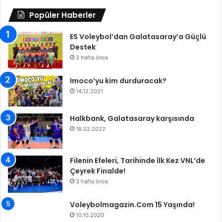
j
i
Popüler Haberler
a
b
n
i
t
ES Voleybol’dan Galatasaray’a Güçlü
y
i
Destek
e
n
t
3 hafta önce
i
i
l
n
Imoco’yu kim durduracak?
e
i
14.12.2021
o
D
y
e
Halkbank, Galatasaray karşısında
n
ğ
a
18.02.2022
e
d
r
ı
l
Filenin Efeleri, Tarihinde İlk Kez VNL’de
ğ
e
Çeyrek Finalde!
ı
n
m
d
3 hafta önce
a
i
ç
r
Voleybolmagazin.Com 15 Yaşında!
ı
d
10.10.2020