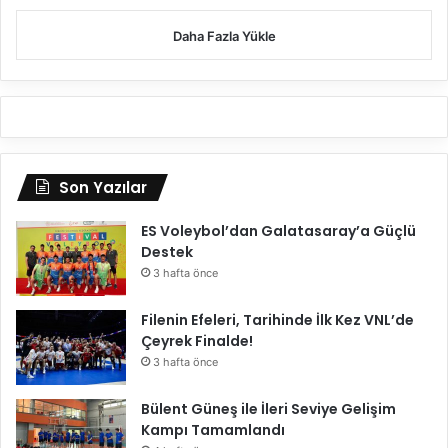
d
i
e
Daha Fazla Yükle
ğ
e
r
l
e
n
d
Son Yazılar
i
r
ES Voleybol’dan Galatasaray’a Güçlü
d
Destek
i
3 hafta önce
Filenin Efeleri, Tarihinde İlk Kez VNL’de
Çeyrek Finalde!
3 hafta önce
Bülent Güneş ile İleri Seviye Gelişim
Kampı Tamamlandı