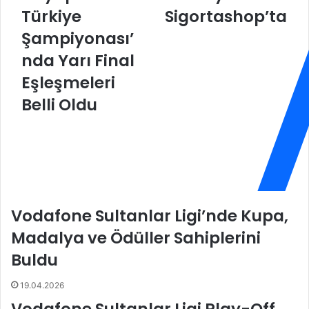
l
Türkiye
n
Sigortashop’ta
a
i
Şampiyonası’
r
e
(
S
nda Yarı Final
K
a
Eşleşmeleri
ı
m
z
e
Belli Oldu
-
d
E
y
r
M
k
u
e
r
k
a
)
t
Vodafone Sultanlar Ligi’nde Kupa,
F
p
e
a
Madalya ve Ödüller Sahiplerini
s
ş
Buldu
t
a
i
B
19.04.2026
v
e
a
l