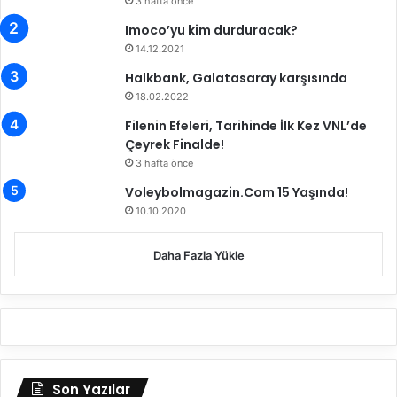
r
3 hafta önce
k
Imoco’yu kim durduracak?
i
14.12.2021
y
e
Halkbank, Galatasaray karşısında
Ş
18.02.2022
a
Filenin Efeleri, Tarihinde İlk Kez VNL’de
m
Çeyrek Finalde!
p
3 hafta önce
i
y
Voleybolmagazin.Com 15 Yaşında!
o
10.10.2020
n
a
Daha Fazla Yükle
s
ı
’
n
d
a
Y
Son Yazılar
a