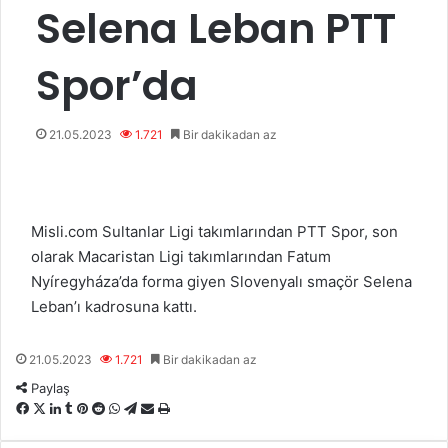
Selena Leban PTT
Spor’da
21.05.2023
1.721
Bir dakikadan az
Misli.com Sultanlar Ligi takımlarından PTT Spor, son
olarak Macaristan Ligi takımlarından Fatum
Nyíregyháza’da forma giyen Slovenyalı smaçör Selena
Leban’ı kadrosuna kattı.
21.05.2023
1.721
Bir dakikadan az
Paylaş
F
X
L
T
P
R
W
T
E
Y
a
i
u
i
e
h
e
-
a