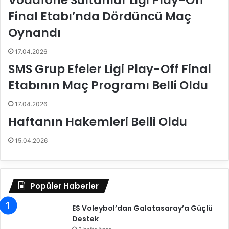
Vodafone Sultanlar Ligi Play-Off
l
e
Final Etabı’nda Dördüncü Maç
V
d
o
i
Oynandı
l
y
e
e
17.04.2026
y
s
SMS Grup Efeler Ligi Play-Off Final
b
i
o
S
Etabının Maç Programı Belli Oldu
l
i
A
g
17.04.2026
l
o
Haftanın Hakemleri Belli Oldu
t
r
y
t
15.04.2026
a
a
p
s
ı
h
l
o
Popüler Haberler
a
p
r
’
ES Voleybol’dan Galatasaray’a Güçlü
T
t
Destek
ü
a