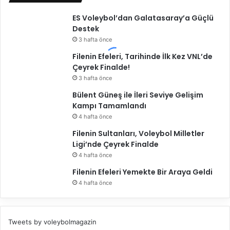
r
ES Voleybol’dan Galatasaray’a Güçlü
ı
Destek
F
3 hafta önce
i
n
Filenin Efeleri, Tarihinde İlk Kez VNL’de
a
Çeyrek Finalde!
l
3 hafta önce
E
Bülent Güneş ile İleri Seviye Gelişim
ş
Kampı Tamamlandı
l
e
4 hafta önce
ş
Filenin Sultanları, Voleybol Milletler
m
Ligi’nde Çeyrek Finalde
e
4 hafta önce
l
e
Filenin Efeleri Yemekte Bir Araya Geldi
r
4 hafta önce
i
B
e
Tweets by voleybolmagazin
l