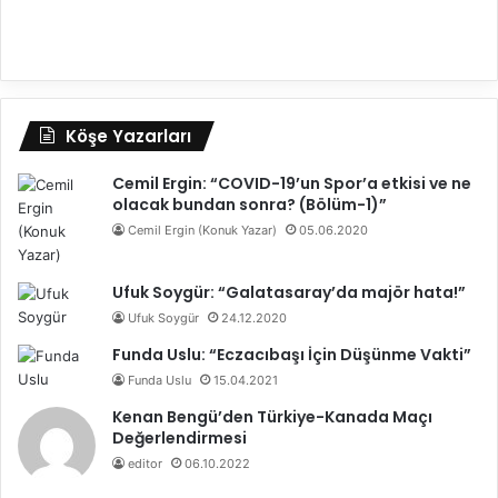
Köşe Yazarları
Cemil Ergin: “COVID-19’un Spor’a etkisi ve ne
olacak bundan sonra? (Bölüm-1)”
Cemil Ergin (Konuk Yazar)
05.06.2020
Ufuk Soygür: “Galatasaray’da majör hata!”
Ufuk Soygür
24.12.2020
Funda Uslu: “Eczacıbaşı İçin Düşünme Vakti”
Funda Uslu
15.04.2021
Kenan Bengü’den Türkiye-Kanada Maçı
Değerlendirmesi
editor
06.10.2022