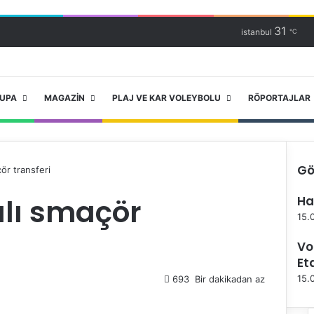
31
istanbul
℃
RUPA
MAGAZIN
PLAJ VE KAR VOLEYBOLU
RÖPORTAJLAR
Gö
ör transferi
K
alı smaçör
Ha
a
p
15.
a
Vo
l
ı
Et
15.
693
Bir dakikadan az