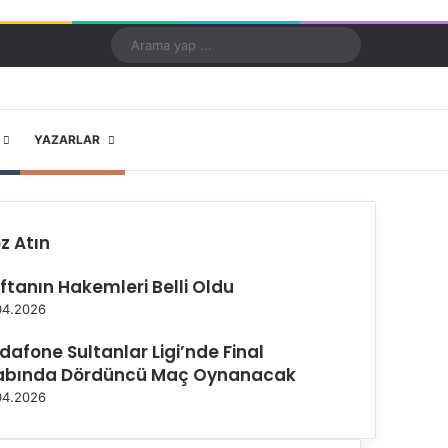
Kayıt Ol
Rastgele Makale
Kenar Bölmesi
Dış görünümü değiştir
Arama
yap
...
X
YouTube
Instagram
YAZARLAR
z Atın
ftanın Hakemleri Belli Oldu
04.2026
dafone Sultanlar Ligi’nde Final
abında Dördüncü Maç Oynanacak
04.2026