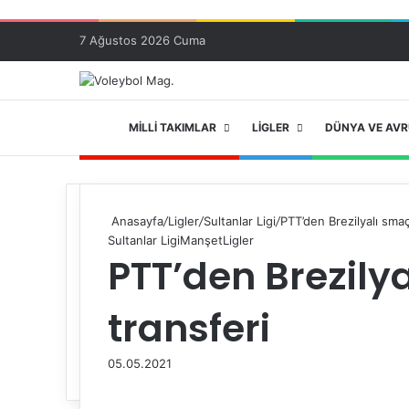
7 Ağustos 2026 Cuma
ANA SAYFA
MILLI TAKIMLAR
LIGLER
DÜNYA VE AV
Anasayfa
/
Ligler
/
Sultanlar Ligi
/
PTT’den Brezilyalı smaç
Sultanlar Ligi
Manşet
Ligler
PTT’den Brezily
transferi
05.05.2021