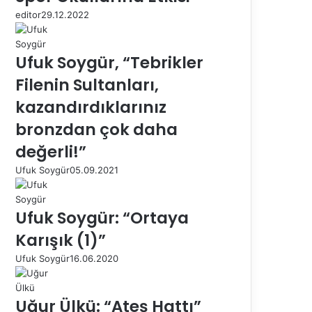
editor
29.12.2022
Ufuk Soygür, “Tebrikler
Filenin Sultanları,
kazandırdıklarınız
bronzdan çok daha
değerli!”
Ufuk Soygür
05.09.2021
Ufuk Soygür: “Ortaya
Karışık (1)”
Ufuk Soygür
16.06.2020
Uğur Ülkü: “Ateş Hattı”