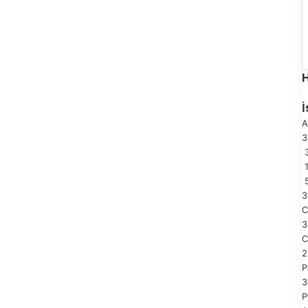
A
3
3
3
3
C
2
P
3
P