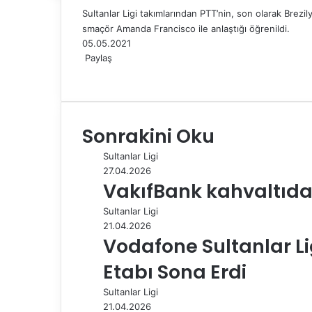
Sultanlar Ligi takımlarından PTT’nin, son olarak Brezi
smaçör Amanda Francisco ile anlaştığı öğrenildi.
05.05.2021
Paylaş
F
X
L
T
P
R
W
T
E
Y
a
i
u
i
e
h
e
-
a
c
n
m
n
d
a
l
P
z
e
k
b
t
d
t
e
o
d
Sonrakini Oku
b
e
l
e
i
s
g
s
ı
o
d
r
r
t
A
r
t
r
Sultanlar Ligi
o
I
e
p
a
a
27.04.2026
k
n
s
p
m
i
VakıfBank kahvaltıda 
t
l
e
Sultanlar Ligi
p
21.04.2026
a
Vodafone Sultanlar Lig
y
l
Etabı Sona Erdi
a
Sultanlar Ligi
ş
21.04.2026