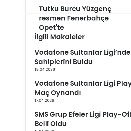
Tutku Burcu Yüzgenç
T
u
resmen Fenerbahçe
t
Opet'te
k
u
İlgili Makaleler
B
u
Vodafone Sultanlar Ligi’nd
r
c
Sahiplerini Buldu
u
Y
19.04.2026
ü
z
Vodafone Sultanlar Ligi Pla
g
Maç Oynandı
e
n
17.04.2026
ç
r
SMS Grup Efeler Ligi Play-O
e
Belli Oldu
s
m