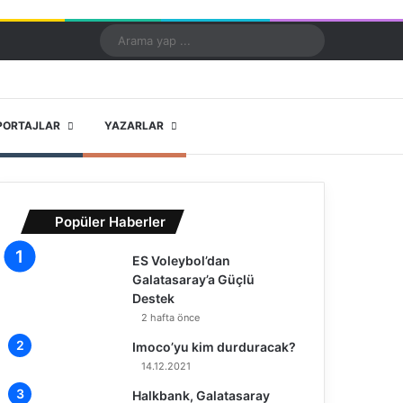
Kayıt Ol
Rastgele Makale
Kenar Bölmesi
Dış görünümü değiştir
Arama
yap
...
X
YouTube
Instagram
PORTAJLAR
YAZARLAR
Popüler Haberler
ES Voleybol’dan
Galatasaray’a Güçlü
Destek
2 hafta önce
Imoco’yu kim durduracak?
14.12.2021
Halkbank, Galatasaray