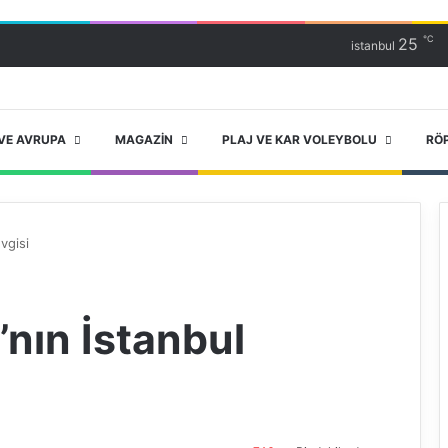
℃
25
istanbul
VE AVRUPA
MAGAZIN
PLAJ VE KAR VOLEYBOLU
RÖ
vgisi
nın İstanbul