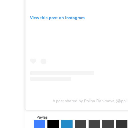
View this post on Instagram
A post shared by Polina Rahimova (@pol
Paylaş
Facebook
X
LinkedIn
Tumblr
Pinterest
Reddit
E-Pos