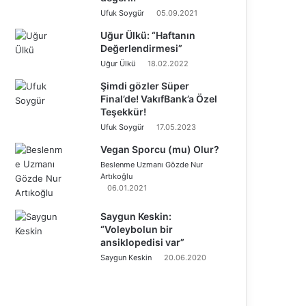
Ufuk Soygür
05.09.2021
Uğur Ülkü: “Haftanın
Değerlendirmesi”
Uğur Ülkü
18.02.2022
Şimdi gözler Süper
Final’de! VakıfBank’a Özel
Teşekkür!
Ufuk Soygür
17.05.2023
Vegan Sporcu (mu) Olur?
Beslenme Uzmanı Gözde Nur
Artıkoğlu
06.01.2021
Saygun Keskin:
“Voleybolun bir
ansiklopedisi var”
Saygun Keskin
20.06.2020
Ö
n
S
c