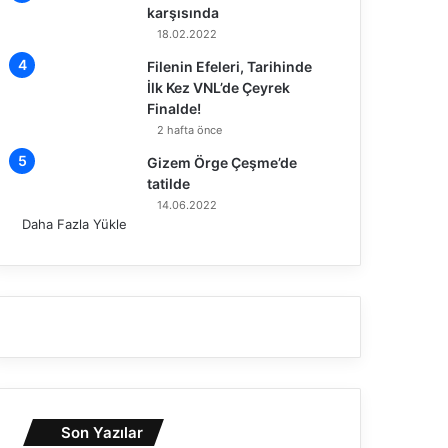
karşısında
18.02.2022
Filenin Efeleri, Tarihinde
İlk Kez VNL’de Çeyrek
Finalde!
2 hafta önce
Gizem Örge Çeşme’de
tatilde
14.06.2022
Daha Fazla Yükle
Son Yazılar