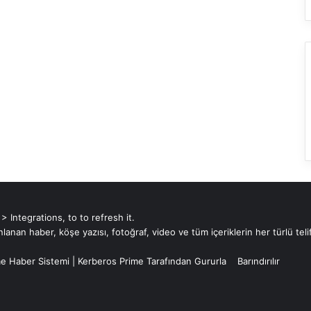
Integrations, to to refresh it.
an haber, köşe yazısı, fotoğraf, video ve tüm içeriklerin her türlü telif
e Haber Sistemi
|
Kerberos Prime
Tarafından Gururla
Barındırılır