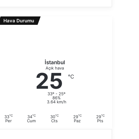
o
e
n
k
r
i
Hava Durumu
a
s
k
a
i
y
s
f
a
a
y
f
İstanbul
a
Açık hava
25
℃
33º - 25º
86%
3.64 km/h
℃
℃
℃
℃
℃
33
34
30
29
29
Per
Cum
Cts
Paz
Pts