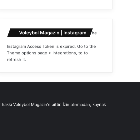
Voleybol Magazin | Instagram
The
Instagram Access Token is expired, Go to the
Theme options page > Integrations, to to
refresh it.
 hakkı Voleybol Magazin'e aittir. İzin alınmadan, kaynak
Instagram
YouTube
X