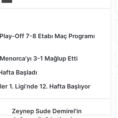
 Play-Off 7-8 Etabı Maç Programı
 Menorca’yı 3-1 Mağlup Etti
Hafta Başladı
r 1. Ligi’nde 12. Hafta Başlıyor
Z
Zeynep Sude Demirel'in
e