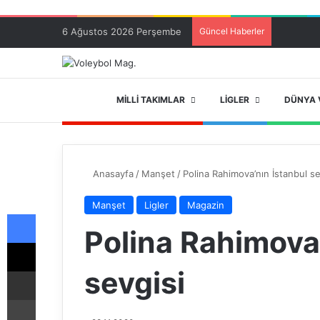
6 Ağustos 2026 Perşembe
Güncel Haberler
ANA SAYFA
MILLI TAKIMLAR
LIGLER
DÜNYA 
Anasayfa
/
Manşet
/
Polina Rahimova’nın İstanbul se
Manşet
Ligler
Magazin
Facebook
Polina Rahimova’
X
sevgisi
E-Posta ile paylaş
Yazdır