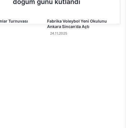
doğum günü kutlandı
y
n
e
nlar Turnuvası
p
Fabrika Voleybol Yeni Okulunu
Ankara Sincan’da Açtı
S
u
24.11.2025
d
e
D
e
m
i
r
e
l
'
i
n
d
o
ğ