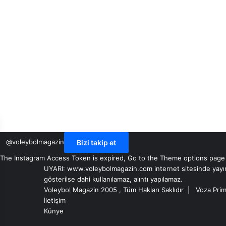
@voleybolmagazin
Bizi takip et
The Instagram Access Token is expired, Go to the Theme options page > 
UYARI: www.voleybolmagazin.com internet sitesinde yayınlan
gösterilse dahi kullanılamaz, alıntı yapılamaz.
Voleybol Magazin 2005 , Tüm Hakları Saklıdır |
Voza Prim
İletişim
Künye