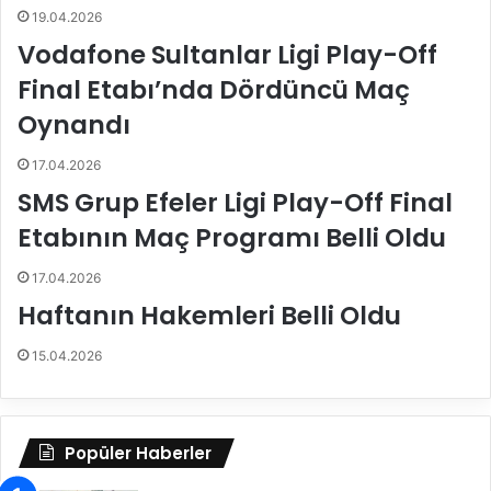
19.04.2026
o
G
r
ö
Vodafone Sultanlar Ligi Play-Off
S
r
Final Etabı’nda Dördüncü Maç
p
g
o
ü
Oynandı
r
n
T
S
17.04.2026
o
e
SMS Grup Efeler Ligi Play-Off Final
t
z
o
o
Etabının Maç Programı Belli Oldu
’
n
y
u
17.04.2026
u
’
Haftanın Hakemleri Belli Oldu
k
n
o
d
15.04.2026
n
a
u
7
k
.
e
H
Popüler Haberler
d
a
e
f