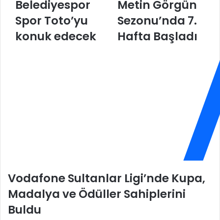
Belediyespor
Metin Görgün
s
S
a
i
Spor Toto’yu
Sezonu’nda 7.
B
g
ü
konuk edecek
o
Hafta Başladı
y
r
ü
t
k
a
ş
E
e
f
h
e
i
l
r
e
B
r
e
L
l
i
e
g
d
i
Vodafone Sultanlar Ligi’nde Kupa,
i
M
y
e
Madalya ve Ödüller Sahiplerini
e
t
Buldu
s
i
p
n