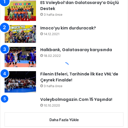
ES Voleybol’dan Galatasaray’a Güçlü
c
t
Destek
e
a
k
3 hafta önce
B
a
ş
Imoco’yu kim durduracak?
l
14.12.2021
a
d
Halkbank, Galatasaray karşısında
ı
18.02.2022
Filenin Efeleri, Tarihinde İlk Kez VNL’de
Çeyrek Finalde!
3 hafta önce
Voleybolmagazin.Com 15 Yaşında!
10.10.2020
Daha Fazla Yükle