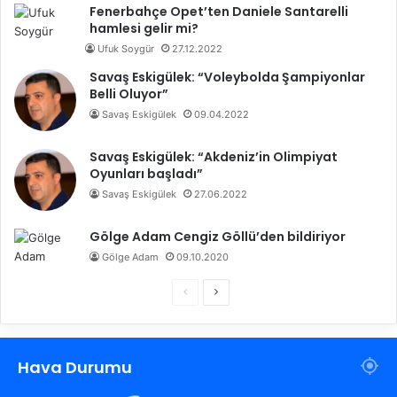
Fenerbahçe Opet’ten Daniele Santarelli
hamlesi gelir mi?
Ufuk Soygür
27.12.2022
Savaş Eskigülek: “Voleybolda Şampiyonlar
Belli Oluyor”
Savaş Eskigülek
09.04.2022
Savaş Eskigülek: “Akdeniz’in Olimpiyat
Oyunları başladı”
Savaş Eskigülek
27.06.2022
Gölge Adam Cengiz Göllü’den bildiriyor
Gölge Adam
09.10.2020
Ö
S
n
o
c
n
Hava Durumu
e
r
k
a