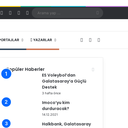
Kayıt Ol
Rastgele Makale
Kenar Bölmesi
Dış görünümü değiştir
Arama
yap
...
X
YouTube
Instagram
PORTAJLAR
YAZARLAR
Popüler Haberler
ES Voleybol’dan
Galatasaray’a Güçlü
Destek
3 hafta önce
Imoco’yu kim
durduracak?
14.12.2021
Halkbank, Galatasaray