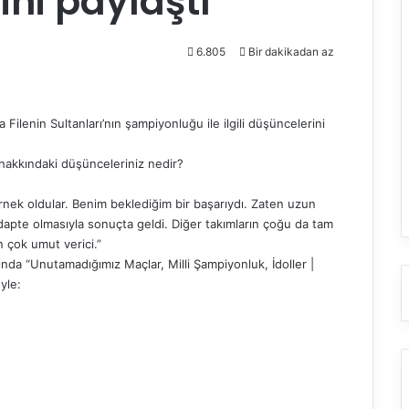
ini paylaştı
6.805
Bir dakikadan az
Filenin Sultanları’nın şampiyonluğu ile ilgili düşüncelerini
hakkındaki düşünceleriniz nedir?
örnek oldular. Benim beklediğim bir başarıydı. Zaten uzun
 adapte olmasıyla sonuçta geldi. Diğer takımların çoğu da tam
 çok umut verici.”
ında “Unutamadığımız Maçlar, Milli Şampiyonluk, İdoller |
yle: