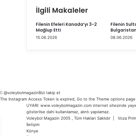
T
İlgili Makaleler
a
y
a
Filenin Efeleri Kanada’yı 3-2
Filenin Sult
z
Mağlup Etti
Bulgaristan
y
15.06.2026
08.06.2026
e
n
i
s
e
z
o
n
d
@voleybolmagazin
Bizi takip et
a
The Instagram Access Token is expired, Go to the Theme options page > 
d
UYARI: www.voleybolmagazin.com internet sitesinde yayınlan
a
gösterilse dahi kullanılamaz, alıntı yapılamaz.
H
Voleybol Magazin 2005 , Tüm Hakları Saklıdır |
Voza Prim
a
İletişim
l
Künye
k