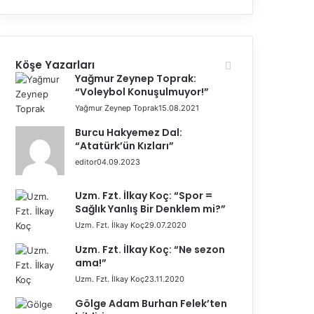
Köşe Yazarları
Yağmur Zeynep Toprak:
“Voleybol Konuşulmuyor!”
Yağmur Zeynep Toprak
15.08.2021
Burcu Hakyemez Dal:
“Atatürk’ün Kızları”
editor
04.09.2023
Uzm. Fzt. İlkay Koç: “Spor =
Sağlık Yanlış Bir Denklem mi?”
Uzm. Fzt. İlkay Koç
29.07.2020
Uzm. Fzt. İlkay Koç: “Ne sezon
ama!”
Uzm. Fzt. İlkay Koç
23.11.2020
Gölge Adam Burhan Felek’ten