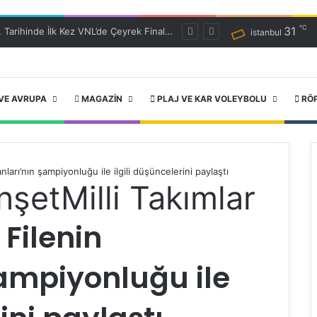
℃
31
Filenin Efeleri, Tarihinde İlk Kez VNL’de Çeyrek Finalde!
istanbul
VE AVRUPA
MAGAZIN
PLAJ VE KAR VOLEYBOLU
RÖ
nları’nın şampiyonluğu ile ilgili düşüncelerini paylaştı
nşet
Milli Takımlar
Filenin
şampiyonluğu ile