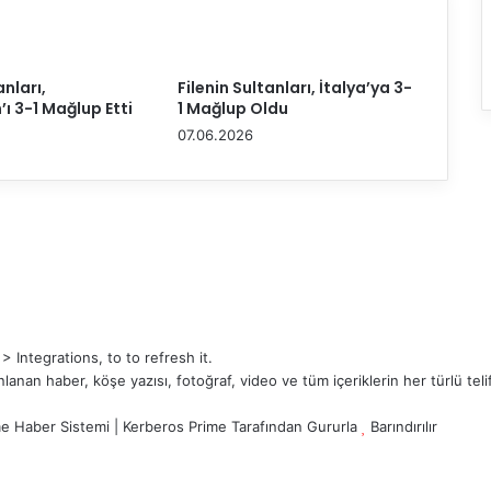
e
y
l
i
anları,
Filenin Sultanları, İtalya’ya 3-
g
’ı 3-1 Mağlup Etti
1 Mağlup Oldu
i
07.06.2026
l
y
ö
n
e
t
i
m
i
n
Integrations, to to refresh it.
d
an haber, köşe yazısı, fotoğraf, video ve tüm içeriklerin her türlü telif
e
k
e Haber Sistemi
|
Kerberos Prime
Tarafından Gururla
Barındırılır
i
A
z