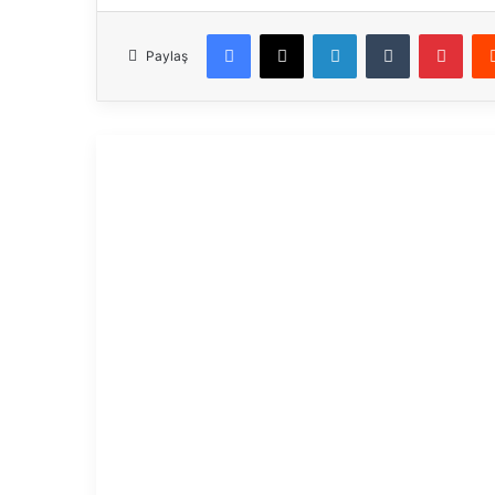
Facebook
X
LinkedIn
Tumblr
Pinterest
Paylaş
Sonr