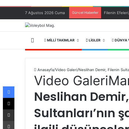
7 Ağustos 2026 Cuma
Güncel Haberler
ANA SAYFA
MILLI TAKIMLAR
LIGLER
DÜNYA 
Anasayfa
/
Video Galeri
/
Neslihan Demir, Filenin Sulta
Video Galeri
Ma
Facebook
Neslihan Demir, 
X
Sultanları’nın 
E-Posta ile paylaş
Yazdır