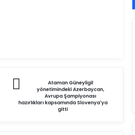
A
Ataman Güneyligil
t
yönetimindeki Azerbaycan,
a
Avrupa Şampiyonası
m
hazırlıkları kapsamında Slovenya'ya
a
gitti
n
G
ü
n