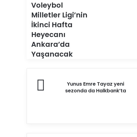
Voleybol
Milletler Ligi’nin
İkinci Hafta
Heyecanı
Ankara’da
Yaşanacak
Y
Yunus Emre Tayaz yeni
u
sezonda da Halkbank’ta
n
u
s
E
m
r
e