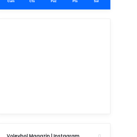
Cum
Cts
Paz
Pts
Sal
Voleybol Magazin | Instagram