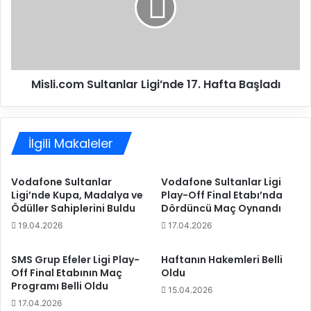
n
i
t
.
r
c
a
o
n
m
Misli.com Sultanlar Ligi’nde 17. Hafta Başladı
s
S
f
u
e
l
r
t
İlgili Makaleler
!
a
n
l
Vodafone Sultanlar
Vodafone Sultanlar Ligi
a
Ligi’nde Kupa, Madalya ve
Play-Off Final Etabı’nda
r
Ödüller Sahiplerini Buldu
Dördüncü Maç Oynandı
L
19.04.2026
17.04.2026
i
g
i
SMS Grup Efeler Ligi Play-
Haftanın Hakemleri Belli
Off Final Etabının Maç
Oldu
’
Programı Belli Oldu
n
15.04.2026
d
17.04.2026