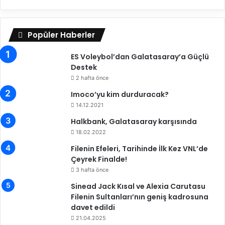
e
1
7
Popüler Haberler
.
H
ES Voleybol’dan Galatasaray’a Güçlü
a
Destek
f
t
2 hafta önce
a
Imoco’yu kim durduracak?
B
14.12.2021
a
ş
Halkbank, Galatasaray karşısında
l
18.02.2022
a
Filenin Efeleri, Tarihinde İlk Kez VNL’de
d
Çeyrek Finalde!
ı
3 hafta önce
Sinead Jack Kısal ve Alexia Carutasu
Filenin Sultanları’nın geniş kadrosuna
davet edildi
21.04.2025