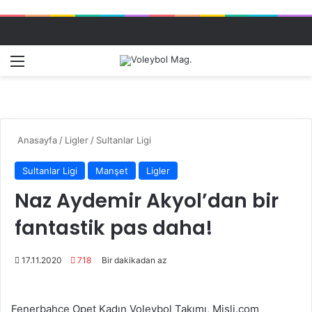
Menü
Dış gö
A
Anasayfa
/
Ligler
/
Sultanlar Ligi
Sultanlar Ligi
Manşet
Ligler
Naz Aydemir Akyol’dan bir
fantastik pas daha!
17.11.2020
718
Bir dakikadan az
Fenerbahçe Opet Kadın Voleybol Takımı, Misli.com