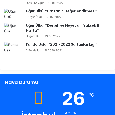
Ufuk Soygür
12.05.2022
Uğur Ülkü: “Haftanın Değerlendirmesi”
Uğur Ülkü
18.02.2022
Uğur Ülkü: “Derbili ve Heyecanı Yüksek Bir
Hafta”
Uğur Ülkü
19.03.2022
Funda Uslu: “2021-2022 Sultanlar Ligi”
Funda Uslu
25.10.2021
Ö
S
n
o
c
n
Hava Durumu
e
r
k
a
26
℃
i
k
s
i
a
s
31º - 26º