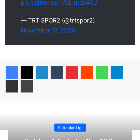
pic.twitter.com/biuutdx40J
— TRT SPOR2 (@trtspor2)
November 17, 2020
Facebook
X
LinkedIn
Tumblr
Pinterest
Reddit
WhatsApp
Telegram
E-Posta ile paylaş
Yazdır
Sultanlar Ligi