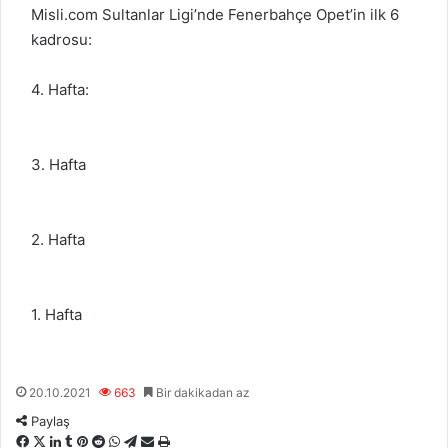
Misli.com Sultanlar Ligi’nde Fenerbahçe Opet’in ilk 6
kadrosu:
4. Hafta:
3. Hafta
2. Hafta
1. Hafta
20.10.2021
663
Bir dakikadan az
Paylaş
F
X
L
T
P
R
W
T
E
Y