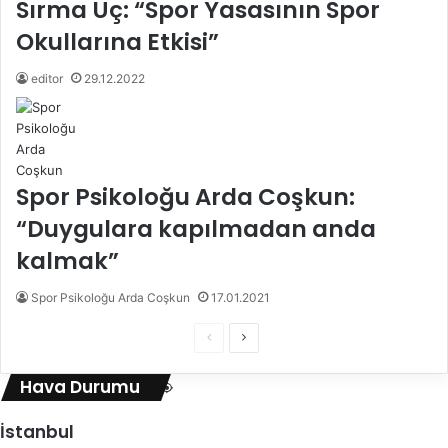
Sırma Üç: “Spor Yasasının Spor
Okullarına Etkisi”
editor
29.12.2022
Spor Psikoloğu Arda Coşkun:
“Duygulara kapılmadan anda
kalmak”
Spor Psikoloğu Arda Coşkun
17.01.2021
Ö
S
n
o
Hava Durumu
c
n
e
r
İstanbul