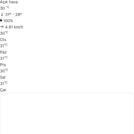
k
a
Açık hava
℃
30
i
k
31º - 28º
s
i
100%
a
s
4.91 km/h
℃
30
y
a
Cts
f
y
℃
31
a
f
Paz
℃
31
a
Pts
℃
30
Sal
℃
31
Çar