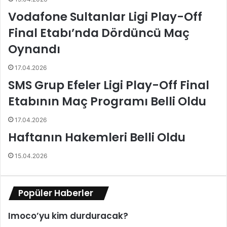
e
c
Vodafone Sultanlar Ligi Play-Off
s
a
Final Etabı’nda Dördüncü Maç
i
n
y
Oynandı
i
n
17.04.2026
e
SMS Grup Efeler Ligi Play-Off Final
t
r
Etabının Maç Programı Belli Oldu
i
b
17.04.2026
ü
Haftanın Hakemleri Belli Oldu
n
d
15.04.2026
e
Popüler Haberler
Imoco’yu kim durduracak?