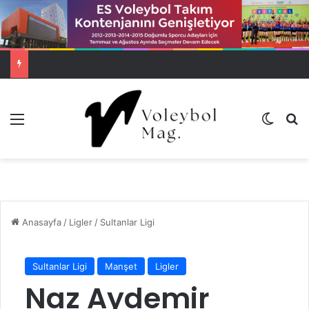
Menü
Dış gö
A
Anasayfa
/
Ligler
/
Sultanlar Ligi
Sultanlar Ligi
Manşet
Ligler
Naz Aydemir