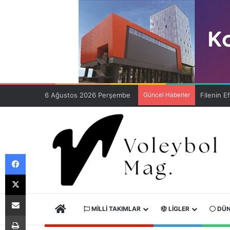
6 Ağustos 2026 Perşembe
Güncel Haberler
Facebook
X
E-Posta ile paylaş
ANA SAYFA
MILLI TAKIMLAR
LIGLER
DÜN
Yazdır