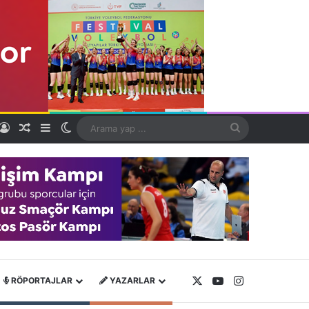
Kayıt Ol
Rastgele Makale
Kenar Bölmesi
Dış görünümü değiştir
Arama
yap
...
X
YouTube
Instagram
RÖPORTAJLAR
YAZARLAR