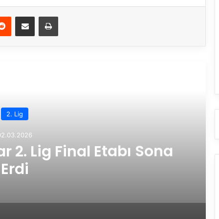
Reddit
E-Posta ile paylaş
Yazdır
rakini Oku
2. Lig
20.02.2026
igi’nde Yarı Final Etabı
aşlıyor