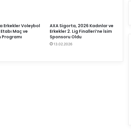
r
Y
a
r
a Erkekler Voleybol
AXA Sigorta, 2026 Kadınlar ve
ı
al Etabı Maç ve
Erkekler 2. Lig Finalleri’ne İsim
F
 Programı
Sponsoru Oldu
i
13.02.2026
n
a
l
E
t
a
b
ı
’
n
d
a
2
.