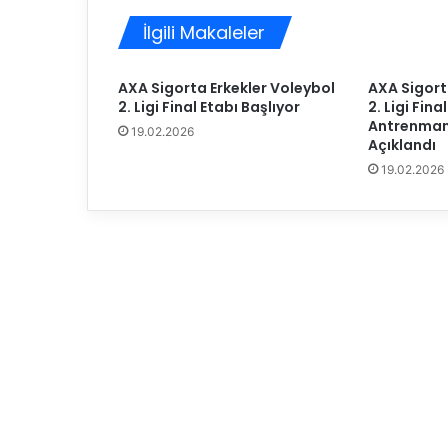
l
İlgili Makaleler
a
r
L
AXA Sigorta Erkekler Voleybol
AXA Sigort
i
2. Ligi Final Etabı Başlıyor
2. Ligi Fin
g
Antrenman
19.02.2026
i
Açıklandı
P
19.02.2026
l
a
y
-
o
f
f
5
.
/
8
.
’