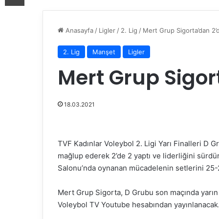
Anasayfa
/
Ligler
/
2. Lig
/
Mert Grup Sigorta’dan 2’
2. Lig
Manşet
Ligler
Mert Grup Sigor
18.03.2021
TVF Kadınlar Voleybol 2. Ligi Yarı Finalleri D 
mağlup ederek 2’de 2 yaptı ve liderliğini sürdü
Salonu’nda oynanan mücadelenin setlerini 25-23
Mert Grup Sigorta, D Grubu son maçında yarın 1
Voleybol TV Youtube hesabından yayınlanacak