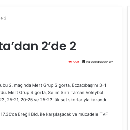
de 2
ta’dan 2’de 2
558
Bir dakikadan az
Grubu 2. maçında Mert Grup Sigorta, Eczacıbaşı’nı 3-1
rdü. Mert Grup Sigorta, Selim Sırrı Tarcan Voleybol
, 25-21, 20-25 ve 25-23’lük set skorlarıyla kazandı.
7.30’da Ereğli Bld. ile karşılaşacak ve mücadele TVF
.