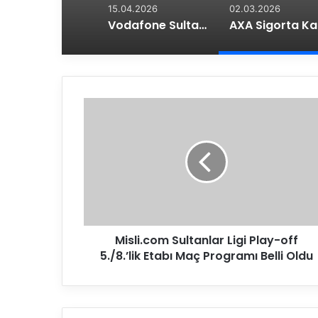
15.04.2026
02.03.2026
Vodafone Sultanlar Ligi’nde Play-Off 7-8 Etabı Maç Programı Belli Oldu
AXA 
M
i
s
l
i
.
c
o
m
Misli.com Sultanlar Ligi Play-off
S
5./8.’lik Etabı Maç Programı Belli Oldu
u
l
t
a
n