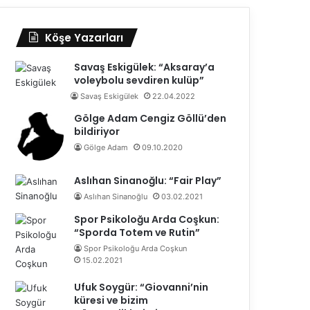
Köşe Yazarları
Savaş Eskigülek: “Aksaray’a
voleybolu sevdiren kulüp”
Savaş Eskigülek
22.04.2022
Gölge Adam Cengiz Göllü’den
bildiriyor
Gölge Adam
09.10.2020
Aslıhan Sinanoğlu: “Fair Play”
Aslıhan Sinanoğlu
03.02.2021
Spor Psikoloğu Arda Coşkun:
“Sporda Totem ve Rutin”
Spor Psikoloğu Arda Coşkun
15.02.2021
Ufuk Soygür: “Giovanni’nin
küresi ve bizim