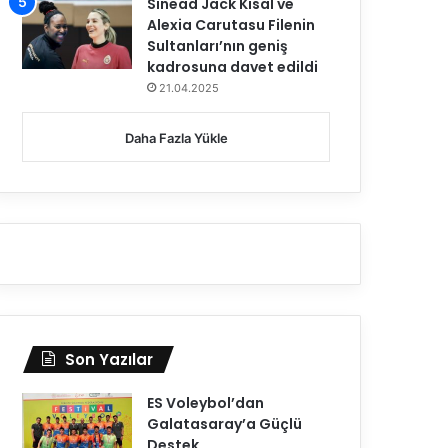
Sinead Jack Kısal ve
Alexia Carutasu Filenin
Sultanları’nın geniş
kadrosuna davet edildi
21.04.2025
Daha Fazla Yükle
2. Lig
20.02.2026
AXA Sigorta Erkekler 2. L
Başladı
Son Yazılar
ES Voleybol’dan
Galatasaray’a Güçlü
Destek