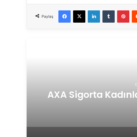
Facebook
X
LinkedIn
Tumblr
Pinterest
Paylaş
Son
ona
TVF Kadınlar 2.L
B