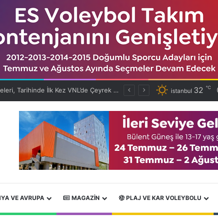
℃
32
Filenin Efeleri, Tarihinde İlk Kez VNL’de Çeyrek Finalde!
istanbul
YA VE AVRUPA
MAGAZIN
PLAJ VE KAR VOLEYBOLU