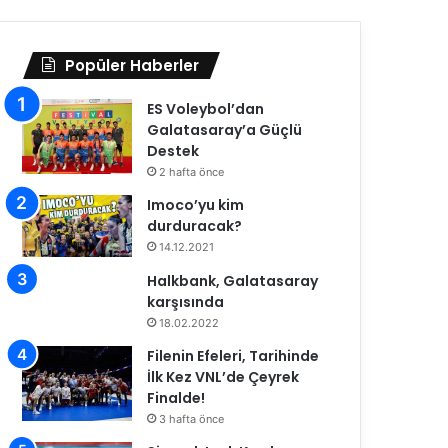
Popüler Haberler
ES Voleybol’dan
Galatasaray’a Güçlü
Destek
2 hafta önce
Imoco’yu kim
durduracak?
14.12.2021
Halkbank, Galatasaray
karşısında
18.02.2022
Filenin Efeleri, Tarihinde
İlk Kez VNL’de Çeyrek
Finalde!
3 hafta önce