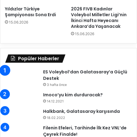
0
z
M
P
Yıldızlar Türkiye
2026 FIVB Kadınlar
a
Şampiyonası Sona Erdi
Voleybol Milletler Ligi’nin
o
İkinci Hafta Heyecanı
ğ
l
15.06.2026
Ankara’da Yaşanacak
l
o
u
n
15.06.2026
p
y
O
a
l
’
Popüler Haberler
d
y
u
a
ES Voleybol’dan Galatasaray’a Güçlü
3
Destek
-
0
3 hafta önce
M
Imoco’yu kim durduracak?
a
14.12.2021
ğ
l
Halkbank, Galatasaray karşısında
u
18.02.2022
p
Filenin Efeleri, Tarihinde İlk Kez VNL’de
O
Çeyrek Finalde!
l