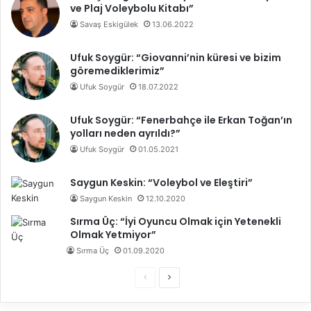
ve Plaj Voleybolu Kitabı”
Savaş Eskigülek
13.06.2022
Ufuk Soygür: “Giovanni’nin küresi ve bizim
göremediklerimiz”
Ufuk Soygür
18.07.2022
Ufuk Soygür: “Fenerbahçe ile Erkan Toğan’ın
yolları neden ayrıldı?”
Ufuk Soygür
01.05.2021
Saygun Keskin: “Voleybol ve Eleştiri”
Saygun Keskin
12.10.2020
Sırma Üç: “İyi Oyuncu Olmak için Yetenekli
Olmak Yetmiyor”
Sırma Üç
01.09.2020
Ö
S
n
o