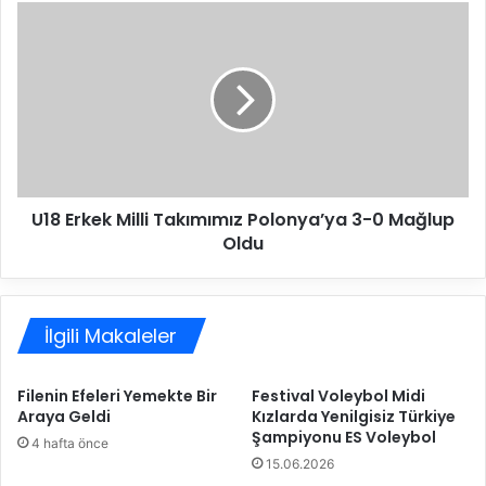
i
U
T
1
a
8
k
E
ı
r
m
k
ı
e
m
k
ı
M
z
U18 Erkek Milli Takımımız Polonya’ya 3-0 Mağlup
i
F
Oldu
l
r
l
a
i
n
T
s
İlgili Makaleler
a
a
k
’
ı
Filenin Efeleri Yemekte Bir
Festival Voleybol Midi
y
m
Araya Geldi
Kızlarda Yenilgisiz Türkiye
a
ı
Şampiyonu ES Voleybol
3
4 hafta önce
m
15.06.2026
-
ı