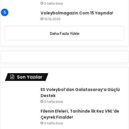
3 hafta önce
d
u
Voleybolmagazin.Com 15 Yaşında!
10.10.2020
Daha Fazla Yükle
Son Yazılar
ES Voleybol’dan Galatasaray’a Güçlü
Destek
3 hafta önce
Filenin Efeleri, Tarihinde İlk Kez VNL’de
Çeyrek Finalde!
3 hafta önce