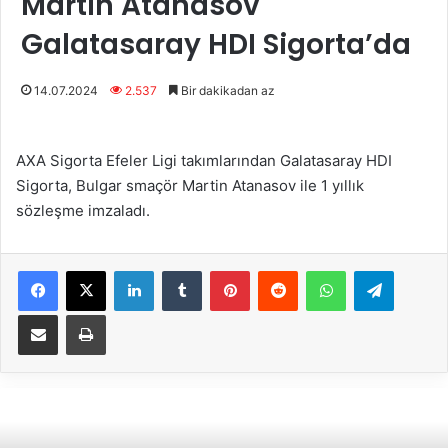
Martin Atanasov
Galatasaray HDI Sigorta’da
14.07.2024
2.537
Bir dakikadan az
AXA Sigorta Efeler Ligi takımlarından Galatasaray HDI
Sigorta, Bulgar smaçör Martin Atanasov ile 1 yıllık
sözleşme imzaladı.
Facebook
X
LinkedIn
Tumblr
Pinterest
Reddit
WhatsApp
Telegram
E-Posta ile paylaş
Yazdır