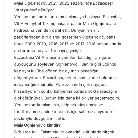
Maja Ognjenovic, 2021-2022 sezonunda Eczacıbaşı
VitrA’ya geri dönüyor.
Yeni sezon kadrosunu tamamlamaya başlayan Eczacıbaşı
VitrA Voleybol Takımı, başarılı pasör Maja Ognjenovic’i
kadrosuna yeniden dahil etti. Dünyanın en iyi
pasörlerinden biri olarak gösterilen Ognjenovic, daha
önce 2009-2010, 2016-2017 ve 2017-2018 sezonlarında
da turuncu beyazlı formayı giymişti.
Eczacıbaşı VitrA ailesine yeniden katıldığı için gurur
duyduğunu söyleyen Ognjenovic, “Benim gibi üçüncü
kez aynı kulübe dönen bir oyuncu olmadığını
düşünüyorum. Eczacıbaşı, her zaman içinde bulunmak
isteyeceğiniz bir aile. Aynı zamanda çok duygusal
hissediyorum çünkü kariyerimi burada noktalayacağım
gibi görünüyor. Bunun için daha iyi bir yer seçemezdim.
Yeni sezonda takımımla, ekip arkadaşlarımla ve
taraftarlarımızla birlikte olmak için sabırsızlanıyorum”
sözleriyle duygularını iletti.
Maja Ognjenovic kimdir?
Sırbistan Milli Takımı’yla ve oynadığı kulüplerle birçok