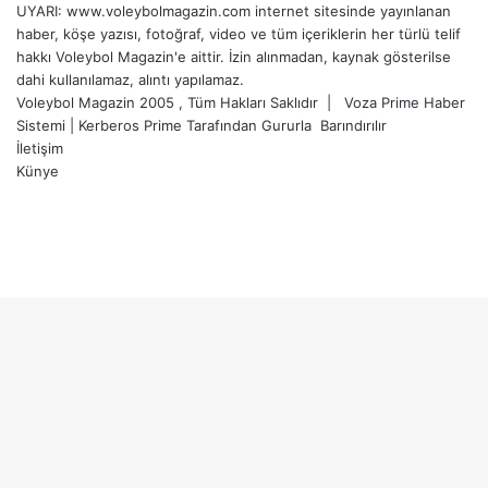
UYARI: www.voleybolmagazin.com internet sitesinde yayınlanan
haber, köşe yazısı, fotoğraf, video ve tüm içeriklerin her türlü telif
hakkı Voleybol Magazin'e aittir. İzin alınmadan, kaynak gösterilse
dahi kullanılamaz, alıntı yapılamaz.
Voleybol Magazin 2005 , Tüm Hakları Saklıdır |
Voza Prime Haber
Sistemi
|
Kerberos Prime
Tarafından Gururla
Barındırılır
İletişim
Künye
X
YouTube
Instagram
Facebook
X
LinkedIn
WhatsApp
Telegram
Başa
dön
tuşu