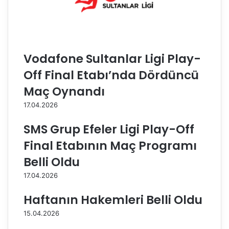
e
t
t
a
i
f
ş
a
ö
U
Vodafone Sultanlar Ligi Play-
r
m
t
u
Off Final Etabı’nda Dördüncü
l
t
ü
U
Maç Oynandı
p
y
17.04.2026
a
s
y
a
SMS Grup Efeler Ligi Play-Off
l
l
a
i
Final Etabının Maç Programı
ş
l
Belli Oldu
ı
e
m
d
17.04.2026
e
v
Haftanın Hakemleri Belli Oldu
a
15.04.2026
m
e