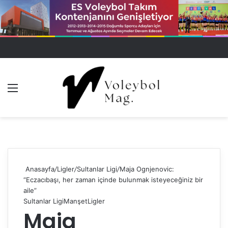
Menü
Dış gö
A
Anasayfa
/
Ligler
/
Sultanlar Ligi
/
Maja Ognjenovic:
“Eczacıbaşı, her zaman içinde bulunmak isteyeceğiniz bir
aile”
Sultanlar Ligi
Manşet
Ligler
Maja