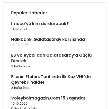
d
i
Popüler Haberler
y
o
Imoco’yu kim durduracak?
r
14.12.2021
Halkbank, Galatasaray karşısında
18.02.2022
ES Voleybol’dan Galatasaray’a Güçlü
Destek
3 hafta önce
Filenin Efeleri, Tarihinde İlk Kez VNL’de
Çeyrek Finalde!
3 hafta önce
Voleybolmagazin.Com 15 Yaşında!
10.10.2020
Daha Fazla Yükle