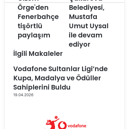
i
u
Örge'den
Belediyesi,
z
k
Fenerbahçe
Mustafa
e
u
m
r
tişörtlü
Umut Uysal
Ö
o
r
paylaşım
v
ile devam
g
a
ediyor
e
B
'
e
İlgili Makaleler
d
l
e
e
Vodafone Sultanlar Ligi’nde
n
d
F
i
Kupa, Madalya ve Ödüller
e
y
Sahiplerini Buldu
n
e
e
s
19.04.2026
r
i
b
,
a
M
h
u
ç
s