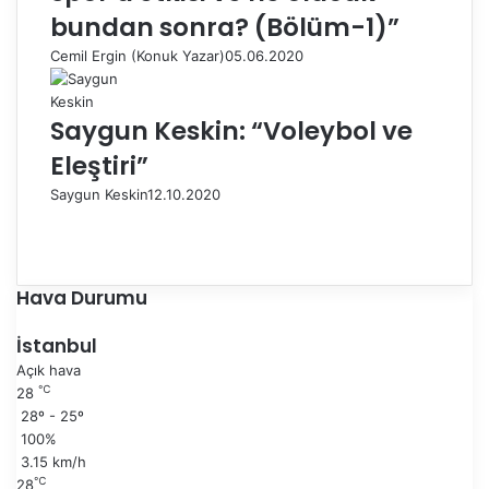
bundan sonra? (Bölüm-1)”
Cemil Ergin (Konuk Yazar)
05.06.2020
Saygun Keskin: “Voleybol ve
Eleştiri”
Saygun Keskin
12.10.2020
Ö
n
S
c
o
e
n
Hava Durumu
k
r
i
a
İstanbul
s
k
Açık hava
a
i
℃
28
y
s
28º - 25º
f
a
100%
a
y
3.15 km/h
f
℃
28