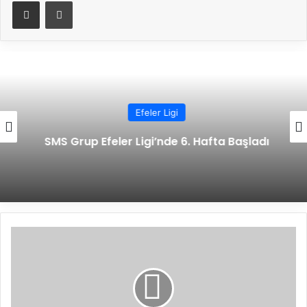
E-Posta ile paylaş
Yazdır
Efeler Ligi
SMS Grup Efeler Ligi’nde 6. Hafta Başladı
M
e
h
m
e
t