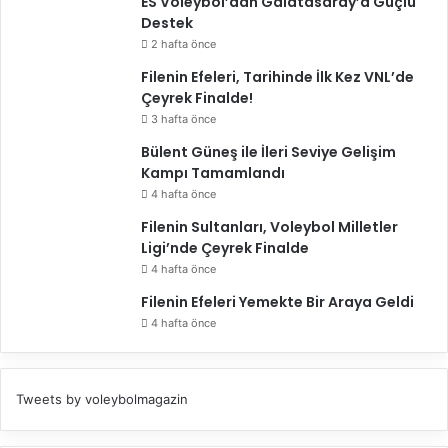
i
ES Voleybol’dan Galatasaray’a Güçlü
r
Destek
d
2 hafta önce
i
Filenin Efeleri, Tarihinde İlk Kez VNL’de
Çeyrek Finalde!
3 hafta önce
Bülent Güneş ile İleri Seviye Gelişim
Kampı Tamamlandı
4 hafta önce
Filenin Sultanları, Voleybol Milletler
Ligi’nde Çeyrek Finalde
4 hafta önce
Filenin Efeleri Yemekte Bir Araya Geldi
4 hafta önce
Tweets by voleybolmagazin