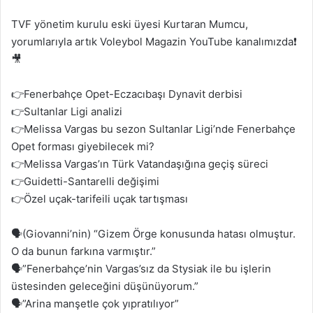
TVF yönetim kurulu eski üyesi Kurtaran Mumcu,
yorumlarıyla artık Voleybol Magazin YouTube kanalımızda❗️
🎥
👉Fenerbahçe Opet-Eczacıbaşı Dynavit derbisi
👉Sultanlar Ligi analizi
👉Melissa Vargas bu sezon Sultanlar Ligi’nde Fenerbahçe
Opet forması giyebilecek mi?
👉Melissa Vargas’ın Türk Vatandaşığına geçiş süreci
👉Guidetti-Santarelli değişimi
👉Özel uçak-tarifeili uçak tartışması
🗣️(Giovanni’nin) “Gizem Örge konusunda hatası olmuştur.
O da bunun farkına varmıştır.”
🗣️”Fenerbahçe’nin Vargas’sız da Stysiak ile bu işlerin
üstesinden geleceğini düşünüyorum.”
🗣️”Arina manşetle çok yıpratılıyor”