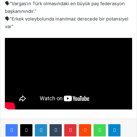
🗣️“Vargas’ın Türk olmasındaki en büyük pay federasyon
başkanınındır.”
🗣️“Erkek voleybolunda inanılmaz derecede bir potansiyel
var”
Facebook
X
LinkedIn
Tumblr
Pinterest
Reddit
WhatsApp
Telegram