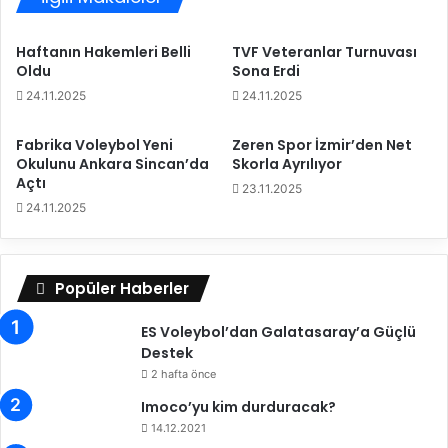
u
n
n
d
Haftanın Hakemleri Belli
TVF Veteranlar Turnuvası
ö
ı
Oldu
Sona Erdi
z
r
e
24.11.2025
24.11.2025
a
r
c
k
ı
Fabrika Voleybol Yeni
Zeren Spor İzmir’den Net
l
i
Okulunu Ankara Sincan’da
Skorla Ayrılıyor
i
Açtı
l
23.11.2025
k
e
24.11.2025
z
t
a
e
m
k
a
Popüler Haberler
v
n
a
ı
n
ES Voleybol’dan Galatasaray’a Güçlü
g
d
Destek
e
o
2 hafta önce
l
c
Imoco’yu kim durduracak?
d
u
14.12.2021
i
Z