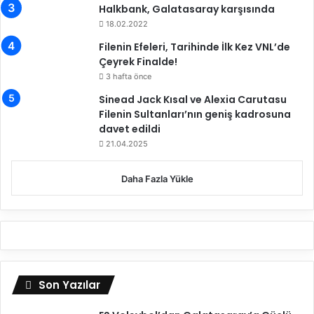
e
Halkbank, Galatasaray karşısında
l
18.02.2022
i
Filenin Efeleri, Tarihinde İlk Kez VNL’de
h
Çeyrek Finalde!
a
3 hafta önce
A
ğ
Sinead Jack Kısal ve Alexia Carutasu
r
Filenin Sultanları’nın geniş kadrosuna
ı
davet edildi
s
21.04.2025
d
ü
Daha Fazla Yükle
n
y
a
e
v
i
n
Son Yazılar
e
g