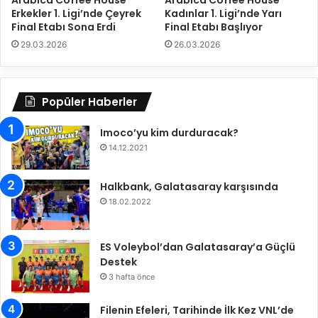
Arabica Coffee House
Arabica Coffee House
H
Erkekler 1. Ligi’nde Çeyrek
Kadınlar 1. Ligi’nde Yarı
B
a
Final Etabı Sona Erdi
Final Etabı Başlıyor
a
k
ş
e
29.03.2026
26.03.2026
l
m
ı
l
y
e
Popüler Haberler
o
r
r
i
Imoco’yu kim durduracak?
B
14.12.2021
e
l
l
Halkbank, Galatasaray karşısında
i
18.02.2022
O
l
d
ES Voleybol’dan Galatasaray’a Güçlü
u
Destek
3 hafta önce
Filenin Efeleri, Tarihinde İlk Kez VNL’de