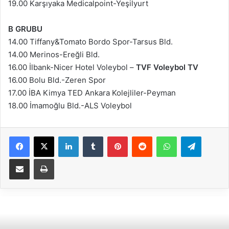
19.00 Karşıyaka Medicalpoint-Yeşilyurt
B GRUBU
14.00 Tiffany&Tomato Bordo Spor-Tarsus Bld.
14.00 Merinos-Ereğli Bld.
16.00 İlbank-Nicer Hotel Voleybol –
TVF Voleybol TV
16.00 Bolu Bld.-Zeren Spor
17.00 İBA Kimya TED Ankara Kolejliler-Peyman
18.00 İmamoğlu Bld.-ALS Voleybol
Facebook
X
LinkedIn
Tumblr
Pinterest
Reddit
WhatsApp
Telegram
E-Posta ile paylaş
Yazdır