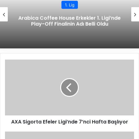
1. Lig
Arabica Coffee House Erkekler 1. Ligi’nde
Play-Off Finalinin Adı Belli Oldu
A
X
A
S
i
g
o
r
t
AXA Sigorta Efeler Ligi’nde 7’nci Hafta Başlıyor
a
E
f
E