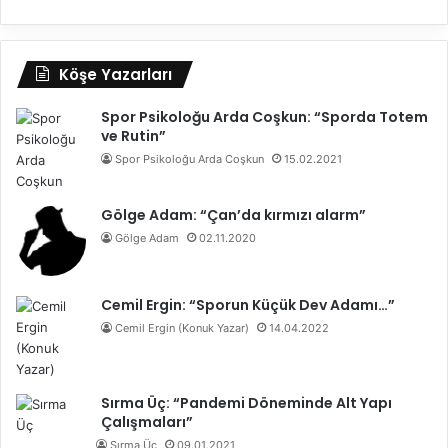
Köşe Yazarları
Spor Psikoloğu Arda Coşkun: “Sporda Totem
ve Rutin”
Spor Psikoloğu Arda Coşkun
15.02.2021
Gölge Adam: “Çan’da kırmızı alarm”
Gölge Adam
02.11.2020
Cemil Ergin: “Sporun Küçük Dev Adamı…”
Cemil Ergin (Konuk Yazar)
14.04.2022
Sırma Üç: “Pandemi Döneminde Alt Yapı
Çalışmaları”
Sırma Üç
09.01.2021