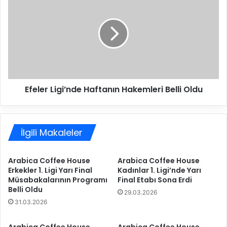
e
f
l
e
e
l
r
e
L
r
i
L
g
i
i
g
Efeler Ligi’nde Haftanın Hakemleri Belli Oldu
’
i
n
’
d
n
e
d
İlgili Makaleler
7
e
’
H
n
a
Arabica Coffee House
Arabica Coffee House
c
f
Erkekler 1. Ligi Yarı Final
Kadınlar 1. Ligi’nde Yarı
i
t
Müsabakalarının Programı
Final Etabı Sona Erdi
H
a
Belli Oldu
29.03.2026
a
n
31.03.2026
f
ı
t
n
a