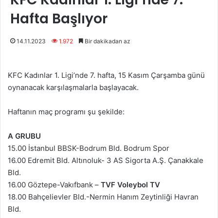
Hafta Başlıyor
14.11.2023
1.972
Bir dakikadan az
KFC Kadınlar 1. Ligi’nde 7. hafta, 15 Kasım Çarşamba günü
oynanacak karşılaşmalarla başlayacak.
Haftanın maç programı şu şekilde:
A GRUBU
15.00 İstanbul BBSK-Bodrum Bld. Bodrum Spor
16.00 Edremit Bld. Altınoluk- 3 AS Sigorta A.Ş. Çanakkale
Bld.
16.00 Göztepe-Vakıfbank –
TVF Voleybol TV
18.00 Bahçelievler Bld.-Nermin Hanım Zeytinliği Havran
Bld.