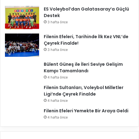
n
ES Voleybol’dan Galatasaray’a Güçlü
ı
Destek
n
g
3 hafta önce
u
r
Filenin Efeleri, Tarihinde İlk Kez VNL’de
u
Çeyrek Finalde!
r
3 hafta önce
u
n
Bülent Güneş ile İleri Seviye Gelişim
u
Kampı Tamamlandı
y
4 hafta önce
a
Filenin Sultanları, Voleybol Milletler
ş
Ligi’nde Çeyrek Finalde
ı
y
4 hafta önce
o
Filenin Efeleri Yemekte Bir Araya Geldi
r
4 hafta önce
u
z
.