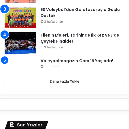
u
a
ES Voleybol’dan Galatasaray’a Güçlü
p
l
Destek
a
d
3 hafta önce
'
e
d
Filenin Efeleri, Tarihinde İlk Kez VNL’de
a
Çeyrek Finalde!
d
a
3 hafta önce
i
l
Voleybolmagazin.Com 15 Yaşında!
k
10.10.2020
4
'
Daha Fazla Yükle
t
e
o
l
m
a
s
Son Yazılar
ı