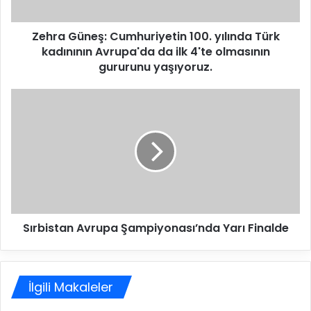
n
e
Zehra Güneş: Cumhuriyetin 100. yılında Türk
ş
kadınının Avrupa'da da ilk 4'te olmasının
:
C
gururunu yaşıyoruz.
u
m
S
h
ı
u
r
r
b
i
i
y
s
e
t
t
a
i
n
n
Sırbistan Avrupa Şampiyonası’nda Yarı Finalde
A
1
v
0
r
0
u
.
İlgili Makaleler
p
y
a