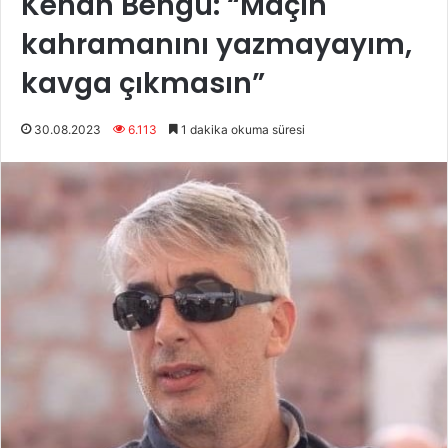
Kenan Bengü: “Maçın
kahramanını yazmayayım,
kavga çıkmasın”
30.08.2023
6.113
1 dakika okuma süresi