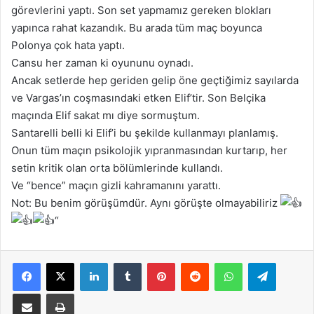
görevlerini yaptı. Son set yapmamız gereken blokları
yapınca rahat kazandık. Bu arada tüm maç boyunca
Polonya çok hata yaptı.
Cansu her zaman ki oyununu oynadı.
Ancak setlerde hep geriden gelip öne geçtiğimiz sayılarda
ve Vargas’ın coşmasındaki etken Elif’tir. Son Belçika
maçında Elif sakat mı diye sormuştum.
Santarelli belli ki Elif’i bu şekilde kullanmayı planlamış.
Onun tüm maçın psikolojik yıpranmasından kurtarıp, her
setin kritik olan orta bölümlerinde kullandı.
Ve “bence” maçın gizli kahramanını yarattı.
Not: Bu benim görüşümdür. Aynı görüşte olmayabiliriz
“
Facebook
X
LinkedIn
Tumblr
Pinterest
Reddit
WhatsApp
Telegram
E-Posta ile paylaş
Yazdır