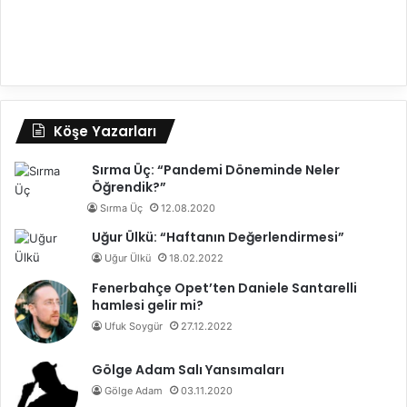
Köşe Yazarları
Sırma Üç: “Pandemi Döneminde Neler
Öğrendik?”
Sırma Üç
12.08.2020
Uğur Ülkü: “Haftanın Değerlendirmesi”
Uğur Ülkü
18.02.2022
Fenerbahçe Opet’ten Daniele Santarelli
hamlesi gelir mi?
Ufuk Soygür
27.12.2022
Gölge Adam Salı Yansımaları
Gölge Adam
03.11.2020