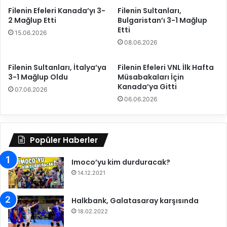
ı
Ş
Filenin Efeleri Kanada’yı 3-
Filenin Sultanları,
l
a
2 Mağlup Etti
Bulgaristan’ı 3-1 Mağlup
ı
m
Etti
n
15.06.2026
p
08.06.2026
d
i
a
y
T
o
Filenin Sultanları, İtalya’ya
Filenin Efeleri VNL İlk Hafta
ü
3-1 Mağlup Oldu
Müsabakaları İçin
n
Kanada’ya Gitti
r
a
07.06.2026
k
s
06.06.2026
k
ı
a
’
d
n
Popüler Haberler
ı
d
n
a
ı
Imoco’yu kim durduracak?
Y
n
a
14.12.2021
ı
r
n
ı
Halkbank, Galatasaray karşısında
A
F
18.02.2022
v
i
r
n