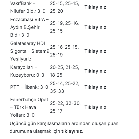
VakıfBank –
25-15, 25-15,
Tıklayınız
Nilüfer Bld.: 3-0
25-20
Eczacıbaşı VitrA –
25-19, 25-16,
Aydın B.Şehir
Tıklayınız
25-15
Bld.: 3-0
Galatasaray HDI
25-16, 25-15,
Sigorta – Sistem9
Tıklayınız
25-19
Yeşilyurt:
Karayolları –
20-25, 21-25,
Tıklayınız
Kuzeyboru: 0-3
18-25
25-14, 25-22,
PTT – İlbank: 3-0
Tıklayınız
35-33
Fenerbahçe Opet
25-22, 32-30,
– Türk Hava
Tıklayınız
25-17
Yolları: 3-0
Üçüncü gün karşılaşmaların ardından oluşan puan
durumuna ulaşmak için
tıklayınız
.