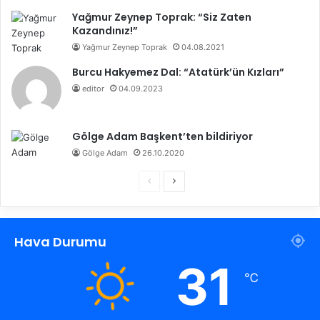
Yağmur Zeynep Toprak: “Siz Zaten
Kazandınız!”
Yağmur Zeynep Toprak
04.08.2021
Burcu Hakyemez Dal: “Atatürk’ün Kızları”
editor
04.09.2023
Gölge Adam Başkent’ten bildiriyor
Gölge Adam
26.10.2020
Ö
S
n
o
c
n
Hava Durumu
e
r
k
a
31
℃
i
k
s
i