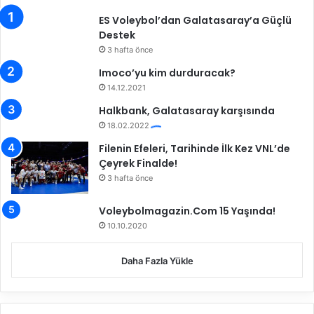
ES Voleybol’dan Galatasaray’a Güçlü
Destek
3 hafta önce
Imoco’yu kim durduracak?
14.12.2021
Halkbank, Galatasaray karşısında
18.02.2022
Filenin Efeleri, Tarihinde İlk Kez VNL’de
Çeyrek Finalde!
3 hafta önce
Voleybolmagazin.Com 15 Yaşında!
10.10.2020
Daha Fazla Yükle