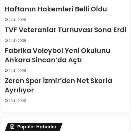
o
l
Haftanın Hakemleri Belli Oldu
l
e
e
r
24.11.2025
y
!
b
(
TVF Veteranlar Turnuvası Sona Erdi
o
V
l
I
24.11.2025
a
D
Fabrika Voleybol Yeni Okulunu
d
E
e
O
Ankara Sincan’da Açtı
v
)
d
24.11.2025
e
Zeren Spor İzmir’den Net Skorla
s
Ayrılıyor
t
e
k
23.11.2025
Popüler Haberler