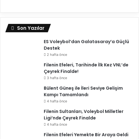
m
u
ş
"
Son Yazılar
ES Voleybol’dan Galatasaray’a Güçlü
Destek
2 hafta önce
Filenin Efeleri, Tarihinde İlk Kez VNL’de
Çeyrek Finalde!
3 hafta önce
Bülent Güneş ile İleri Seviye Gelişim
Kampı Tamamlandı
4 hafta önce
Filenin Sultanları, Voleybol Milletler
Ligi’nde Çeyrek Finalde
4 hafta önce
Filenin Efeleri Yemekte Bir Araya Geldi