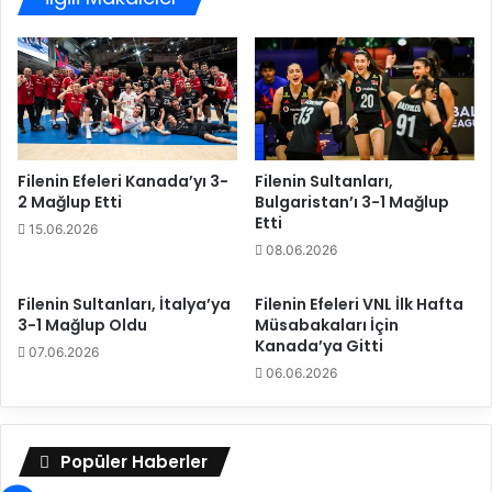
e
b
d
r
i
a
y
r
o
K
r
a
r
a
Filenin Efeleri Kanada’yı 3-
Filenin Sultanları,
2 Mağlup Etti
Bulgaristan’ı 3-1 Mağlup
k
Etti
u
15.06.2026
r
08.06.2026
t
a
Filenin Sultanları, İtalya’ya
Filenin Efeleri VNL İlk Hafta
r
3-1 Mağlup Oldu
Müsabakaları İçin
a
Kanada’ya Gitti
07.06.2026
r
06.06.2026
s
a
!
"
Popüler Haberler
Y