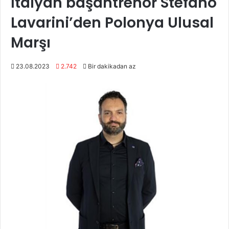
İtalyan başantrenör Stefano
Lavarini’den Polonya Ulusal
Marşı
23.08.2023
2.742
Bir dakikadan az