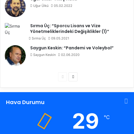
Uğur Ülkü
05.02.2022
Sırma Üç: “Sporcu Lisans ve Vize
Yönetmeliklerindeki Değişiklikler (1)”
Sırma Üç
09.05.2021
Saygun Keskin: “Pandemi ve Voleybol”
Saygun Keskin
02.06.2020
Ö
S
n
o
c
n
Hava Durumu
e
r
k
a
29
℃
i
k
s
i