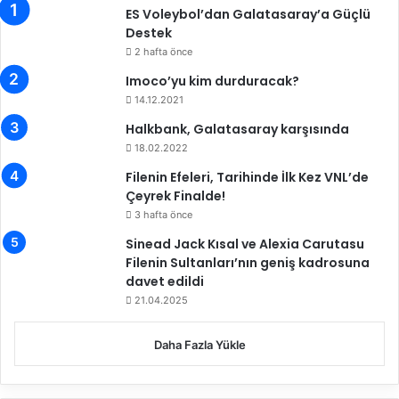
o
ES Voleybol’dan Galatasaray’a Güçlü
k
Destek
,
2 hafta önce
T
Imoco’yu kim durduracak?
a
l
14.12.2021
i
Halkbank, Galatasaray karşısında
s
18.02.2022
c
a
Filenin Efeleri, Tarihinde İlk Kez VNL’de
'
Çeyrek Finalde!
d
3 hafta önce
a
Sinead Jack Kısal ve Alexia Carutasu
g
Filenin Sultanları’nın geniş kadrosuna
e
davet edildi
l
21.04.2025
m
i
y
Daha Fazla Yükle
o
r