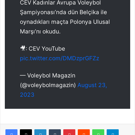
CEV Kadınlar Avrupa Voleybol
Şampiyonası’nda dün Belçika ile
oynadıkları maçta Polonya Ulusal
Marşı’nı okudu.
🎥: CEV YouTube
pic.twitter.com/DMDzprGFZz
— Voleybol Magazin
(@voleybolmagazin)
August 23,
2023
Facebook
X
LinkedIn
Tumblr
Pinterest
Reddit
WhatsApp
Telegram