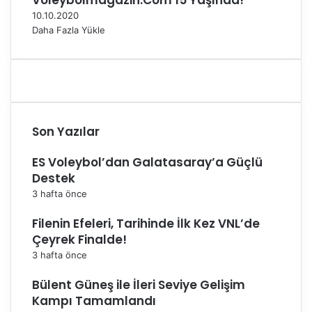
Voleybolmagazin.Com 15 Yaşında!
ç
10.10.2020
ı
Daha Fazla Yükle
y
l
a
a
ç
ı
Son Yazılar
y
o
ES Voleybol’dan Galatasaray’a Güçlü
r
Destek
3 hafta önce
Filenin Efeleri, Tarihinde İlk Kez VNL’de
Çeyrek Finalde!
3 hafta önce
Bülent Güneş ile İleri Seviye Gelişim
Kampı Tamamlandı