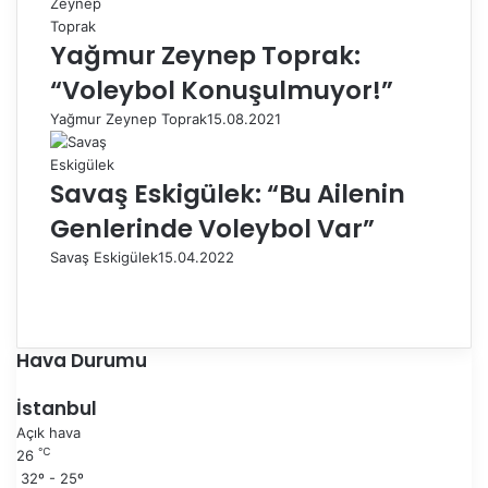
Yağmur Zeynep Toprak:
“Voleybol Konuşulmuyor!”
Yağmur Zeynep Toprak
15.08.2021
Savaş Eskigülek: “Bu Ailenin
Genlerinde Voleybol Var”
Savaş Eskigülek
15.04.2022
Ö
n
S
c
o
e
n
Hava Durumu
k
r
i
a
İstanbul
s
k
Açık hava
a
i
℃
26
y
s
32º - 25º
f
a