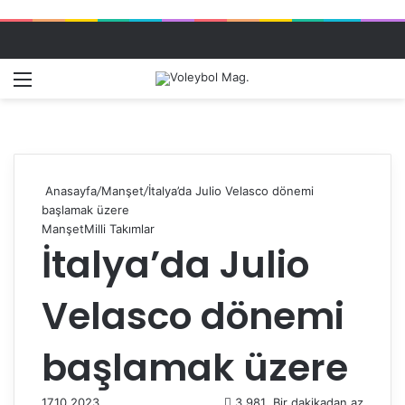
Menü
Dış gö
A
Anasayfa
/
Manşet
/
İtalya’da Julio Velasco dönemi
başlamak üzere
Manşet
Milli Takımlar
İtalya’da Julio
Velasco dönemi
başlamak üzere
17.10.2023
3.981
Bir dakikadan az