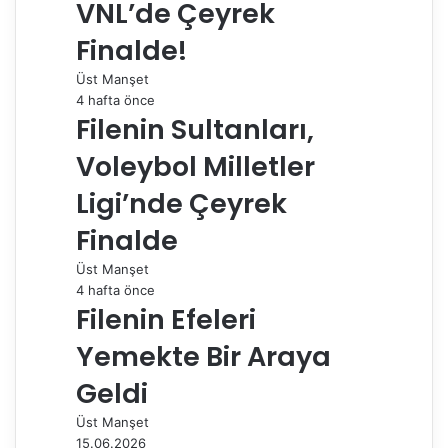
a
VNL’de Çeyrek
y
Finalde!
l
a
Üst Manşet
ş
4 hafta önce
Filenin Sultanları,
Voleybol Milletler
Ligi’nde Çeyrek
Finalde
Üst Manşet
4 hafta önce
Filenin Efeleri
Yemekte Bir Araya
Geldi
Üst Manşet
15.06.2026