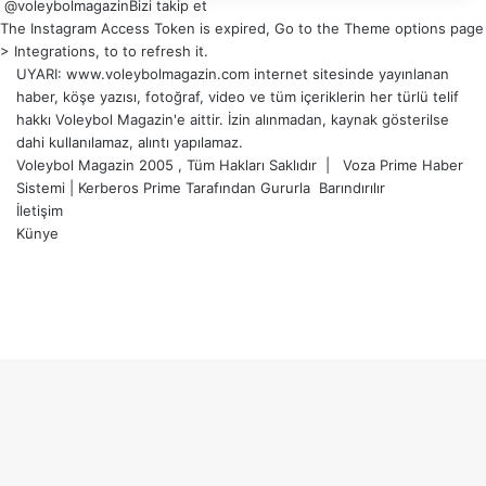
@voleybolmagazin
Bizi takip et
The Instagram Access Token is expired, Go to the Theme options page
> Integrations, to to refresh it.
UYARI: www.voleybolmagazin.com internet sitesinde yayınlanan
haber, köşe yazısı, fotoğraf, video ve tüm içeriklerin her türlü telif
hakkı Voleybol Magazin'e aittir. İzin alınmadan, kaynak gösterilse
dahi kullanılamaz, alıntı yapılamaz.
Voleybol Magazin 2005 , Tüm Hakları Saklıdır |
Voza Prime Haber
Sistemi
|
Kerberos Prime
Tarafından Gururla
Barındırılır
İletişim
Künye
X
YouTube
Instagram
Facebook
X
LinkedIn
WhatsApp
Telegram
Başa
dön
tuşu