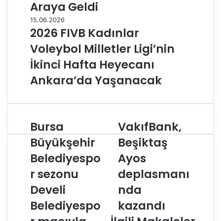
Araya Geldi
15.06.2026
2026 FIVB Kadınlar
Voleybol Milletler Ligi’nin
İkinci Hafta Heyecanı
Ankara’da Yaşanacak
Bursa
VakıfBank,
B
V
u
a
Büyükşehir
Beşiktaş
r
k
Belediyespo
Ayos
s
ı
a
f
r sezonu
deplasmanı
B
B
ü
Develi
a
nda
y
n
Belediyespo
kazandı
ü
k
k
,