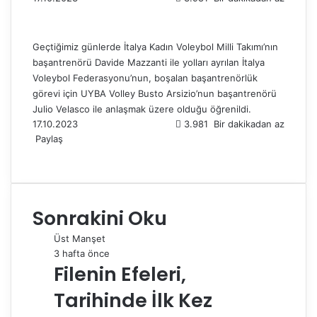
Geçtiğimiz günlerde İtalya Kadın Voleybol Milli Takımı’nın
başantrenörü Davide Mazzanti ile yolları ayrılan İtalya
Voleybol Federasyonu’nun, boşalan başantrenörlük
görevi için UYBA Volley Busto Arsizio’nun başantrenörü
Julio Velasco ile anlaşmak üzere olduğu öğrenildi.
17.10.2023
3.981
Bir dakikadan az
Paylaş
F
X
L
T
P
R
W
T
E
Y
a
i
u
i
e
h
e
-
a
c
n
m
n
d
a
l
P
z
e
k
b
t
d
t
e
o
d
Sonrakini Oku
b
e
l
e
i
s
g
s
ı
o
d
r
r
t
A
r
t
r
Üst Manşet
o
I
e
p
a
a
3 hafta önce
k
n
s
p
m
i
Filenin Efeleri,
t
l
e
Tarihinde İlk Kez
p