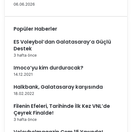
n
ı
06.06.2026
u
n
D
d
e
a
v
k
Popüler Haberler
e
a
l
z
ES Voleybol’dan Galatasaray’a Güçlü
i
a
Destek
B
n
3 hafta önce
e
d
l
ı
Imoco’yu kim durduracak?
e
14.12.2021
d
i
Halkbank, Galatasaray karşısında
y
18.02.2022
e
s
Filenin Efeleri, Tarihinde İlk Kez VNL’de
p
Çeyrek Finalde!
o
3 hafta önce
r
m
a