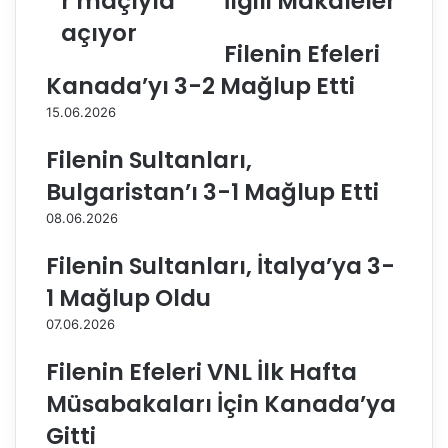
r maçıyla
İlgili Makaleler
ş
B
açıyor
e
e
Filenin Efeleri
h
ş
i
i
Kanada’yı 3-2 Mağlup Etti
r
k
15.06.2026
B
t
e
a
Filenin Sultanları,
l
ş
e
A
Bulgaristan’ı 3-1 Mağlup Etti
d
y
08.06.2026
i
o
y
s
Filenin Sultanları, İtalya’ya 3-
e
d
s
e
1 Mağlup Oldu
p
p
07.06.2026
o
l
r
a
Filenin Efeleri VNL İlk Hafta
s
s
e
m
Müsabakaları İçin Kanada’ya
z
a
Gitti
o
n