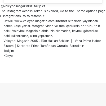
@voleybolmagazin
Bizi takip et
The Instagram Access Token is expired, Go to the Theme options page
> Integrations, to to refresh it.
UYARI: www.voleybolmagazin.com internet sitesinde yayınlanan
haber, köşe yazısı, fotoğraf, video ve tüm içeriklerin her türlü telif
hakkı Voleybol Magazin'e aittir. İzin alınmadan, kaynak gösterilse
dahi kullanılamaz, alıntı yapılamaz.
Voleybol Magazin 2005 , Tüm Hakları Saklıdır |
Voza Prime Haber
Sistemi
|
Kerberos Prime
Tarafından Gururla
Barındırılır
İletişim
Künye
X
YouTube
Instagram
Facebook
X
LinkedIn
WhatsApp
Telegram
Başa
dön
tuşu