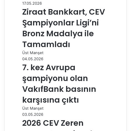
17.05.2026
k
n
s
p
m
i
Ziraat Bankkart, CEV
t
l
e
Şampiyonlar Ligi’ni
p
a
Bronz Madalya ile
y
Tamamladı
l
a
Üst Manşet
ş
04.05.2026
7. kez Avrupa
şampiyonu olan
VakıfBank basının
karşısına çıktı
Üst Manşet
03.05.2026
2026 CEV Zeren