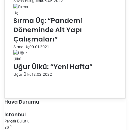
Savaş Eskigülek
06.05.2022
Sırma Üç: “Pandemi
Döneminde Alt Yapı
Çalışmaları”
Sırma Üç
09.01.2021
Uğur Ülkü: “Yeni Hafta”
Uğur Ülkü
12.02.2022
Ö
n
S
c
o
e
n
Hava Durumu
k
r
i
a
İstanbul
s
k
Parçalı Bulutlu
a
i
℃
26
y
s