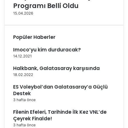
Programı Belli Oldu
a
ı
ç
k
15.04.2026
ı
!
k
ı
y
Popüler Haberler
o
r
Imoco’yu kim durduracak?
14.12.2021
Halkbank, Galatasaray karşısında
18.02.2022
ES Voleybol’dan Galatasaray’a Güçlü
Destek
3 hafta önce
Filenin Efeleri, Tarihinde İlk Kez VNL’de
Çeyrek Finalde!
3 hafta önce