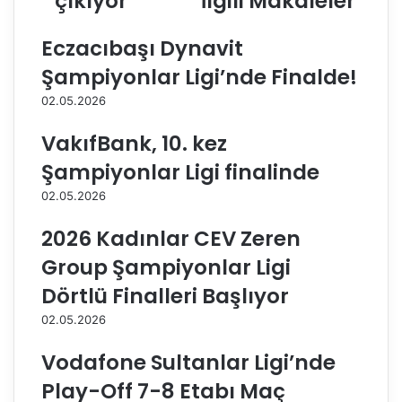
çıkıyor
İlgili Makaleler
a
o
n
v
Eczacıbaşı Dynavit
k
a
d
B
Şampiyonlar Ligi’nde Finalde!
ö
e
r
l
02.05.2026
t
e
t
d
VakıfBank, 10. kez
e
i
Şampiyonlar Ligi finalinde
d
y
ö
e
02.05.2026
r
s
t
i
2026 Kadınlar CEV Zeren
i
'
Group Şampiyonlar Ligi
ç
n
i
d
Dörtlü Finalleri Başlıyor
n
e
02.05.2026
s
a
a
y
Vodafone Sultanlar Ligi’nde
h
r
a
ı
Play-Off 7-8 Etabı Maç
y
l