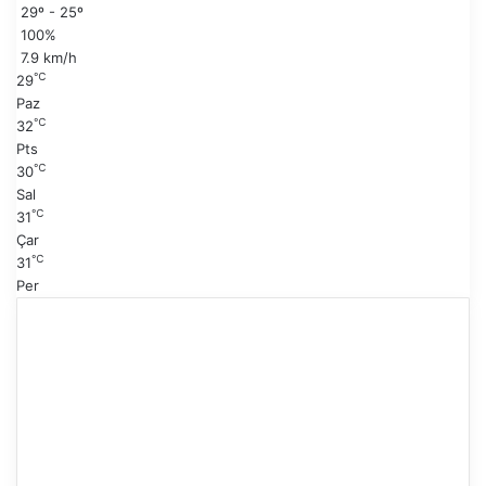
29º - 25º
f
a
100%
a
y
7.9 km/h
f
℃
29
a
Paz
℃
32
Pts
℃
30
Sal
℃
31
Çar
℃
31
Per