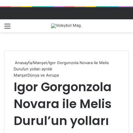
Menü
Dış gö
A
Anasayfa
/
Manşet
/
Igor Gorgonzola Novara ile Melis
Durul’un yolları ayrıldı
Manşet
Dünya ve Avrupa
Igor Gorgonzola
Novara ile Melis
Durul’un yolları