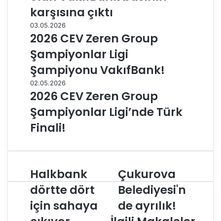
karşısına çıktı
03.05.2026
2026 CEV Zeren Group
Şampiyonlar Ligi
Şampiyonu VakıfBank!
02.05.2026
2026 CEV Zeren Group
Şampiyonlar Ligi’nde Türk
Finali!
Halkbank
Çukurova
H
Ç
a
u
dörtte dört
Belediyesi'n
l
k
için sahaya
de ayrılık!
k
u
b
r