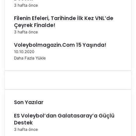
s
3 hafta önce
ı
’
Filenin Efeleri, Tarihinde İlk Kez VNL’de
n
Çeyrek Finalde!
d
3 hafta önce
a
s
Voleybolmagazin.Com 15 Yaşında!
a
10.10.2020
h
Daha Fazla Yükle
n
e
a
l
ı
y
o
Son Yazılar
r
ES Voleybol’dan Galatasaray’a Güçlü
Destek
3 hafta önce