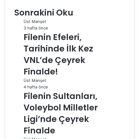
e
k
b
t
d
t
e
o
d
Sonrakini Oku
b
e
l
e
i
s
g
s
ı
o
d
r
r
t
A
r
t
r
Üst Manşet
o
I
e
p
a
a
3 hafta önce
k
n
s
p
m
i
Filenin Efeleri,
t
l
e
Tarihinde İlk Kez
p
a
VNL’de Çeyrek
y
Finalde!
l
a
Üst Manşet
ş
4 hafta önce
Filenin Sultanları,
Voleybol Milletler
Ligi’nde Çeyrek
Finalde