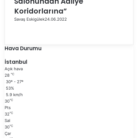
Salonundan Adliye
Koridorlarına”
Savaş Eskigülek
24.06.2022
Ö
n
S
c
o
e
n
Hava Durumu
k
r
i
a
İstanbul
s
k
Açık hava
a
i
℃
28
y
s
30º - 27º
f
a
53%
a
y
5.9 km/h
f
℃
30
a
Pts
℃
32
Sal
℃
30
Çar