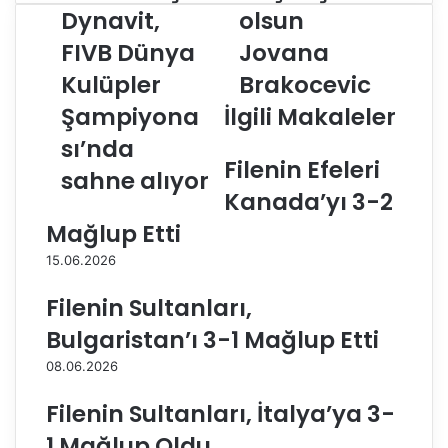
c
e
Dynavit,
olsun
z
ç
FIVB Dünya
Jovana
a
m
c
i
Kulüpler
Brakocevic
ı
ş
b
Şampiyona
İlgili Makaleler
o
a
l
sı’nda
ş
s
Filenin Efeleri
ı
u
sahne alıyor
D
n
Kanada’yı 3-2
y
J
Mağlup Etti
n
o
a
v
15.06.2026
v
a
i
n
Filenin Sultanları,
t
a
Bulgaristan’ı 3-1 Mağlup Etti
,
B
F
r
08.06.2026
I
a
V
k
Filenin Sultanları, İtalya’ya 3-
B
o
1 Mağlup Oldu
D
c