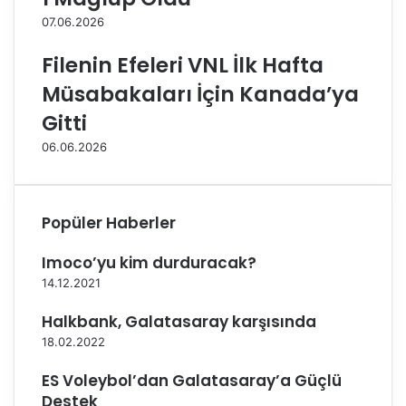
ü
e
07.06.2026
n
v
y
i
Filenin Efeleri VNL İlk Hafta
a
c
Müsabakaları İçin Kanada’ya
K
u
Gitti
l
06.06.2026
ü
p
l
e
Popüler Haberler
r
Ş
Imoco’yu kim durduracak?
a
14.12.2021
m
p
Halkbank, Galatasaray karşısında
i
y
18.02.2022
o
ES Voleybol’dan Galatasaray’a Güçlü
n
a
Destek