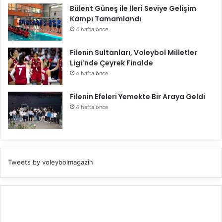
r
d
Bülent Güneş ile İleri Seviye Gelişim
ı
u
Kampı Tamamlandı
n
4 hafta önce
ı
s
Filenin Sultanları, Voleybol Milletler
a
Ligi’nde Çeyrek Finalde
r
a
4 hafta önce
r
.
Filenin Efeleri Yemekte Bir Araya Geldi
4 hafta önce
Tweets by voleybolmagazin