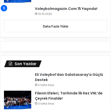
l
c
l
a
Voleybolmagazin.Com 15 Yaşında!
i
r
10.10.2020
ğ
i
i
s
Daha Fazla Yükle
n
t
e
a
k
n
a
’
v
a
u
3
ş
-
Son Yazılar
u
2
r
M
ES Voleybol’dan Galatasaray’a Güçlü
,
a
Destek
y
ğ
a
3 hafta önce
l
r
u
Filenin Efeleri, Tarihinde İlk Kez VNL’de
a
p
Çeyrek Finalde!
l
O
3 hafta önce
a
l