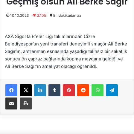
Geçmiş olsun Ali Berke Sağır
10.10.2023
2.105
Bir dakikadan az
AXA Sigorta Efeler Ligi takımlarından Cizre
Belediyespor’un yeni transferi deneyimli smaçör Ali Berke
Sağır’ın, antrenman esnasında yaşadığı talihsiz bir sakatlık
sonucu ön çapraz bağlarında kopma meydana geldiği ve
Ali Berke Sağır’ın ameliyat olacağı öğrenildi.
Facebook
X
LinkedIn
Tumblr
Pinterest
Reddit
WhatsApp
Telegram
E-Posta ile paylaş
Yazdır