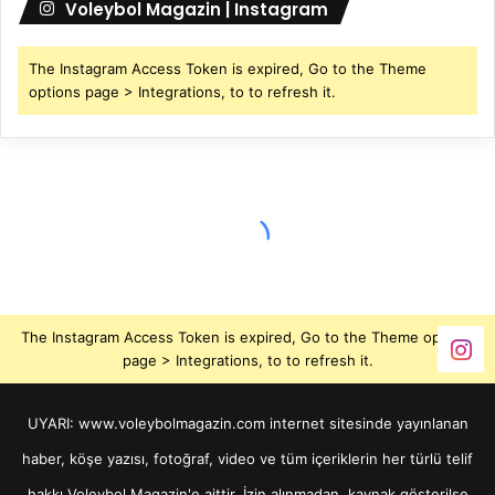
Voleybol Magazin | Instagram
The Instagram Access Token is expired, Go to the Theme
options page > Integrations, to to refresh it.
The Instagram Access Token is expired, Go to the Theme options
page > Integrations, to to refresh it.
UYARI: www.voleybolmagazin.com internet sitesinde yayınlanan
haber, köşe yazısı, fotoğraf, video ve tüm içeriklerin her türlü telif
hakkı Voleybol Magazin'e aittir. İzin alınmadan, kaynak gösterilse