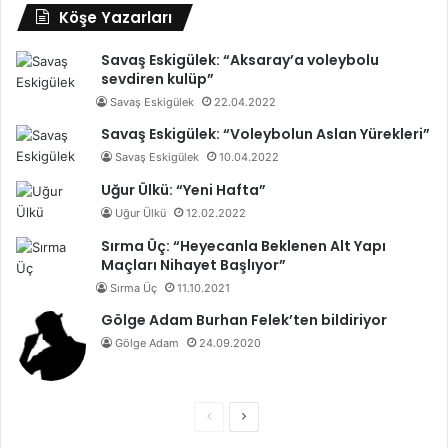
Köşe Yazarları
Savaş Eskigülek: “Aksaray’a voleybolu
sevdiren kulüp”
Savaş Eskigülek
22.04.2022
Savaş Eskigülek: “Voleybolun Aslan Yürekleri”
Savaş Eskigülek
10.04.2022
Uğur Ülkü: “Yeni Hafta”
Uğur Ülkü
12.02.2022
Sırma Üç: “Heyecanla Beklenen Alt Yapı
Maçları Nihayet Başlıyor”
Sırma Üç
11.10.2021
Gölge Adam Burhan Felek’ten bildiriyor
Gölge Adam
24.09.2020
Ö
S
n
o