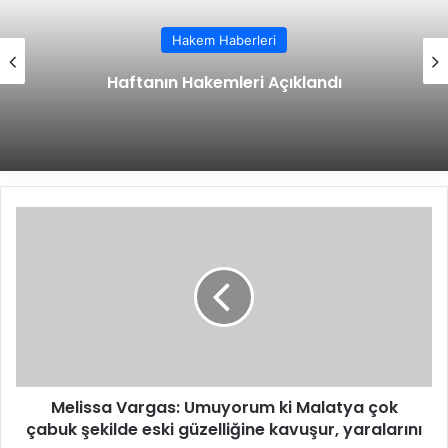
Hakem Haberleri
Haftanın Hakemleri Açıklandı
M
e
l
i
s
s
a
V
a
Melissa Vargas: Umuyorum ki Malatya çok
r
çabuk şekilde eski güzelliğine kavuşur, yaralarını
g