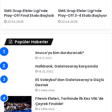
k
V
ç
o
SMS Grup Efeler Ligi’nde
SMS Grup Efeler Ligi’nde
a
l
Play-Off Final Etabı Başladı
Play-Off 3-4 Etabı Başlıyor
b
e
22.04.2026
22.04.2026
u
y
k
b
ş
o
e
l
Popüler Haberler
k
M
i
i
Imoco’yu kim durduracak?
l
l
14.12.2021
d
l
Halkbank, Galatasaray karşısında
e
i
e
18.02.2022
T
s
a
ES Voleybol’dan Galatasaray’a Güçlü
k
k
Destek
i
ı
3 hafta önce
g
m
ü
Filenin Efeleri, Tarihinde İlk Kez VNL’de
ı
z
Çeyrek Finalde!
M
e
a
3 hafta önce