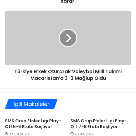
a
sarar.
s
:
T
U
ü
m
r
u
k
y
i
o
y
r
e
u
E
m
r
k
Türkiye Erkek Oturarak Voleybol Milli Takımı
k
i
Macaristan’a 3-2 Mağlup Oldu
e
M
k
a
O
l
t
a
İlgili Makaleler
u
t
r
y
a
SMS Grup Efeler Ligi Play-
SMS Grup Efeler Ligi Play-
a
r
Off 5-6 Etabı Başlıyor
Off 7-8 Etabı Başlıyor
ç
a
o
23.04.2026
23.04.2026
k