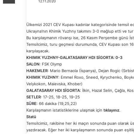
12.11.2020
Ülkemizi 2021 CEV Kupası kadınlar kategorisinde temsil e
Ukrayna’nın Khimik Yuzhny takımını 3-0 mağlup etti ve tur 
Bu karşılaşmanın rövanşı ise, 26 Kasım Perşembe günü İs
Temsilcimiz, turu geçmesi durumunda, CEV Kupası son 16 
karşılaşacak.
KHIMIK YUZHNY-GALATASARAY HDI SİGORTA: 0-3
SALON
: FSK Olymp
HAKEMLER
: Mario Bernaola (İspanya), Dejan Rogic (Sırbis
KHIMIK YUZHNY
: Emmel Roxo, Sneed, Kyrychenko, Boyko
Velykokon, Maievska, Khober)
GALATASARAY HDI SİGORTA
: İlkin, Hazal Selin, Çağla, K
SETLER
: 17-25, 18-25, 19-25
SÜRE
: 66 dakika (19,25,22)
Karşılaşmanın istatistiklerine ulaşmak için
tıklayınız
.
Statü
Temsilcimiz, rakibine her iki maçın sonunda puan olarak ü
yazdıracak. Eğer her iki karşılaşmanın sonunda puan eşitliğ