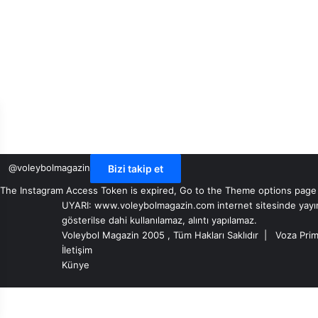
@voleybolmagazin
Bizi takip et
The Instagram Access Token is expired, Go to the Theme options page > 
UYARI: www.voleybolmagazin.com internet sitesinde yayınlan
gösterilse dahi kullanılamaz, alıntı yapılamaz.
Voleybol Magazin 2005 , Tüm Hakları Saklıdır |
Voza Prim
İletişim
Künye