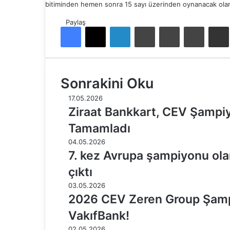
bitiminden hemen sonra 15 sayı üzerinden oynanacak olan a
Paylaş
Facebook
X
LinkedIn
Tumblr
Pinterest
Reddit
E-Pos
Sonrakini Oku
17.05.2026
Ziraat Bankkart, CEV Şampiyo
Tamamladı
04.05.2026
7. kez Avrupa şampiyonu ola
çıktı
03.05.2026
2026 CEV Zeren Group Şamp
VakıfBank!
02.05.2026