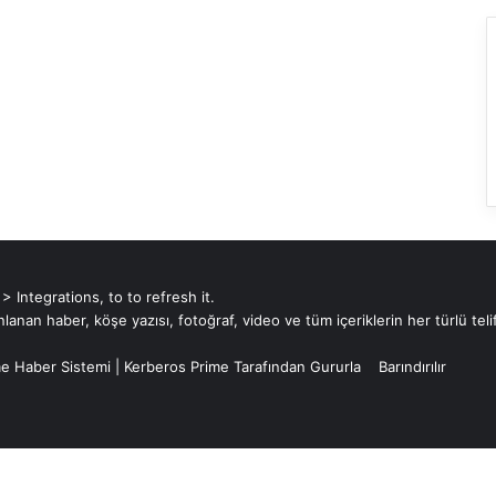
Integrations, to to refresh it.
an haber, köşe yazısı, fotoğraf, video ve tüm içeriklerin her türlü telif
e Haber Sistemi
|
Kerberos Prime
Tarafından Gururla
Barındırılır