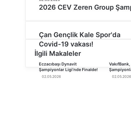
2026 CEV Zeren Group Şampiy
Ç
Çan Gençlik Kale Spor'da
a
Covid-19 vakası!
n
G
İlgili Makaleler
e
n
Eczacıbaşı Dynavit
VakıfBank, 
Şampiyonlar Ligi’nde Finalde!
Şampiyonla
ç
l
02.05.2026
02.05.2026
i
k
K
a
l
e
S
p