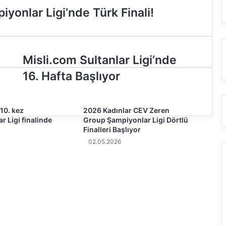
onlar Ligi’nde Türk Finali!
M
Misli.com Sultanlar Ligi’nde
i
16. Hafta Başlıyor
s
l
i
10. kez
.
2026 Kadınlar CEV Zeren
r Ligi finalinde
Group Şampiyonlar Ligi Dörtlü
c
Finalleri Başlıyor
o
m
02.05.2026
S
u
l
t
a
n
l