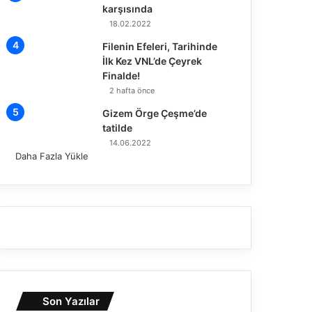
karşısında
18.02.2022
Filenin Efeleri, Tarihinde
İlk Kez VNL’de Çeyrek
Finalde!
2 hafta önce
Gizem Örge Çeşme’de
tatilde
14.06.2022
Daha Fazla Yükle
Son Yazılar