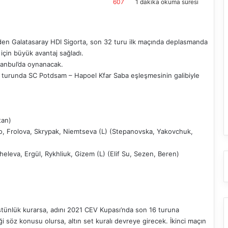
607
1 dakika okuma süresi
den Galatasaray HDI Sigorta, son 32 turu ilk maçında deplasmanda
için büyük avantaj sağladı.
tanbul’da oynanacak.
turunda SC Potdsam – Hapoel Kfar Saba eşleşmesinin galibiyle
tan)
, Frolova, Skrypak, Niemtseva (L) (Stepanovska, Yakovchuk,
osheleva, Ergül, Rykhliuk, Gizem (L) (Elif Su, Sezen, Beren)
stünlük kurarsa, adını 2021 CEV Kupası’nda son 16 turuna
i söz konusu olursa, altın set kuralı devreye girecek. İkinci maçın