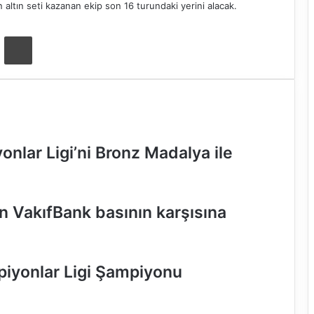
ltın seti kazanan ekip son 16 turundaki yerini alacak.
ta ile paylaş
Yazdır
nlar Ligi’ni Bronz Madalya ile
n VakıfBank basının karşısına
iyonlar Ligi Şampiyonu