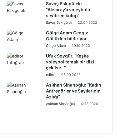
Savaş Eskigülek:
“Aksaray’a voleybolu
sevdiren kulüp”
Savaş Eskigülek
22.04.2022
Gölge Adam Cengiz
Göllü’den bildiriyor
Gölge Adam
09.10.2020
Ufuk Soygür, “Keşke
voleybol temalı bir dizi
çekilse…”
editor
05.09.2023
Aslıhan Sinanoğlu: “Kadın
Antrenörler ve Sayılarının
Azlığı”
Aslıhan Sinanoğlu
12.12.2020
Ö
n
S
c
o
e
n
k
r