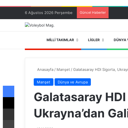
6 Ağustos 2026 Perşembe
Güncel Haberler
ANA SAYFA
MILLI TAKIMLAR
LIGLER
DÜNYA 
Anasayfa
/
Manşet
/
Galatasaray HDI Sigorta, Ukray
Manşet
Dünya ve Avrupa
Facebook
Galatasaray HDI 
X
Ukrayna’dan Gal
E-Posta ile paylaş
Yazdır