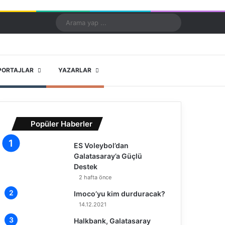
Kayıt Ol
Rastgele Makale
Kenar Bölmesi
Dış görünümü değiştir
Arama
yap
...
X
YouTube
Instagram
PORTAJLAR
YAZARLAR
Popüler Haberler
ES Voleybol’dan
Galatasaray’a Güçlü
Destek
2 hafta önce
Imoco’yu kim durduracak?
14.12.2021
Halkbank, Galatasaray