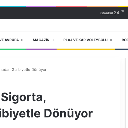
℃
24
istanbul
VE AVRUPA
MAGAZIN
PLAJ VE KAR VOLEYBOLU
RÖ
na’dan Galibiyetle Dönüyor
Sigorta,
ibiyetle Dönüyor