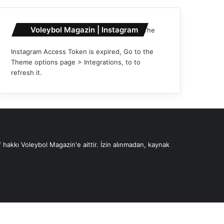
Voleybol Magazin | Instagram
The
Instagram Access Token is expired, Go to the
Theme options page > Integrations, to to
refresh it.
 hakkı Voleybol Magazin'e aittir. İzin alınmadan, kaynak
Instagram
YouTube
X