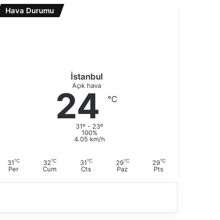
i
Hava Durumu
a
s
k
a
i
y
s
f
a
a
y
f
İstanbul
a
Açık hava
24
℃
31º - 23º
100%
4.05 km/h
℃
℃
℃
℃
℃
31
32
31
29
29
Per
Cum
Cts
Paz
Pts