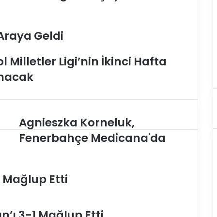
 Araya Geldi
Milletler Ligi’nin İkinci Hafta
anacak
Agnieszka Korneluk,
A
g
Fenerbahçe Medicana'da
n
i
e
s
2 Mağlup Etti
z
k
a
an’ı 3-1 Mağlup Etti
K