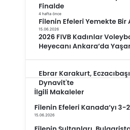
Finalde
4 hafta önce
Filenin Efeleri Yemekte Bir
15.06.2026
2026 FIVB Kadınlar Voleybol 
Heyecanı Ankara’da Yaş
Ebrar Karakurt, Eczacıbaşı
E
b
Dynavit'te
r
İlgili Makaleler
a
r
K
Filenin Efeleri Kanada’yı 3-
a
r
15.06.2026
a
Filenin Sultanları, Bulgarist
k