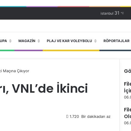
31
istanbul
℃
RUPA
MAGAZIN
PLAJ VE KAR VOLEYBOLU
RÖPORTAJLAR
Gö
nci Maçına Çıkıyor
K
ı, VNL’de İkinci
Fi
a
İç
p
a
06.
l
ı
Fi
Ol
1.720
Bir dakikadan az
06.