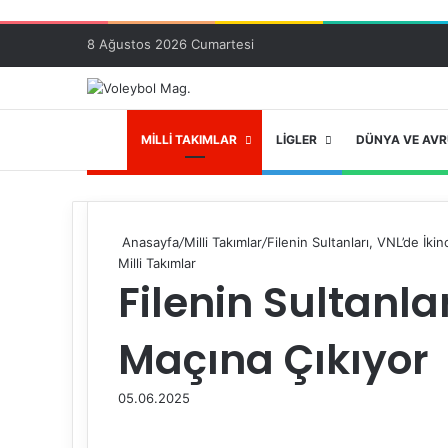
8 Ağustos 2026 Cumartesi
ANA SAYFA
MILLI TAKIMLAR
LIGLER
DÜNYA VE AV
Anasayfa
/
Milli Takımlar
/
Filenin Sultanları, VNL’de İki
Milli Takımlar
Filenin Sultanlar
Maçına Çıkıyor
05.06.2025