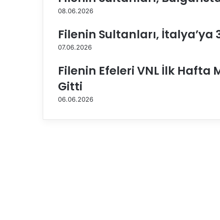
u
08.06.2026
r
t
Filenin Sultanları, İtalya’y
,
E
07.06.2026
c
z
Filenin Efeleri VNL İlk Haft
a
Gitti
c
ı
06.06.2026
b
a
ş
ı
D
y
n
a
v
i
t