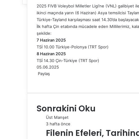
2025 FIVB Voleybol Milletler Ligi’ne (VNL) galibiyet i
ikinci maçında yarın (6 Haziran) Asya temsilcisi Taylan
Türkiye-Tayland karşılaşması saat 14.30’da başlayacak
İlk hafta Çin etabında mücadele eden Millilerimiz, ka
şekilde:
7 Haziran 2025
TSİ 10.00 Türkiye-Polonya (TRT Spor)
8 Haziran 2025
TSİ 14.30 Çin-Türkiye (TRT Spor)
05.06.2025
Paylaş
F
X
L
T
P
R
W
T
E
Y
a
i
u
i
e
h
e
-
a
c
n
m
n
d
a
l
P
z
e
k
b
t
d
t
e
o
d
Sonrakini Oku
b
e
l
e
i
s
g
s
ı
o
d
r
r
t
A
r
t
r
Üst Manşet
o
I
e
p
a
a
3 hafta önce
k
n
s
p
m
i
Filenin Efeleri, Tarihi
t
l
e