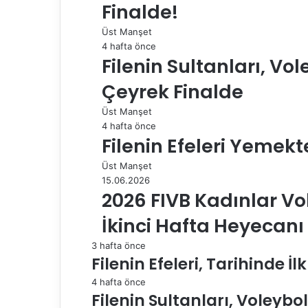
Finalde!
p
a
Üst Manşet
y
4 hafta önce
l
Filenin Sultanları, Vol
a
Çeyrek Finalde
ş
Üst Manşet
4 hafta önce
Filenin Efeleri Yemekt
Üst Manşet
15.06.2026
2026 FIVB Kadınlar Vol
İkinci Hafta Heyecan
3 hafta önce
Filenin Efeleri, Tarihinde İ
4 hafta önce
Filenin Sultanları, Voleybol