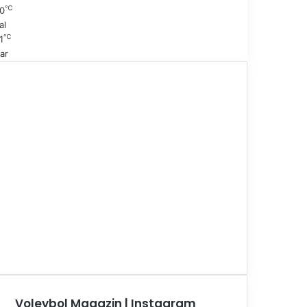
℃
0
al
℃
1
ar
Voleybol Magazin | Instagram