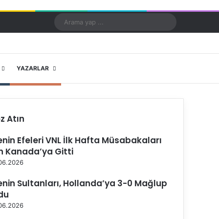
Kayıt Ol
Rastgele Makale
Kenar Bölmesi
Dış görünümü değiştir
Arama
yap
...
X
YouTube
Instagram
YAZARLAR
z Atın
lenin Efeleri VNL İlk Hafta Müsabakaları
in Kanada’ya Gitti
06.2026
lenin Sultanları, Hollanda’ya 3-0 Mağlup
du
06.2026