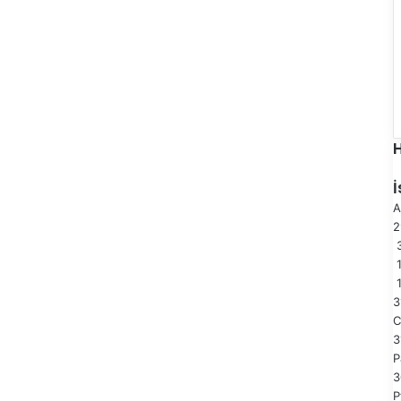
A
3
3
C
3
P
3
P