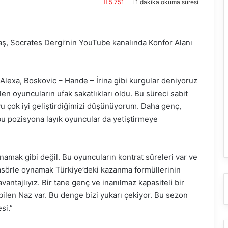
5.751
1 dakika okuma süresi
aş, Socrates Dergi’nin YouTube kanalında Konfor Alanı
Alexa, Boskovic – Hande – İrina gibi kurgular deniyoruz
len oyuncuların ufak sakatlıkları oldu. Bu süreci sabit
u çok iyi geliştirdiğimizi düşünüyorum. Daha genç,
bu pozisyona layık oyuncular da yetiştirmeye
namak gibi değil. Bu oyuncuların kontrat süreleri var ve
pasörle oynamak Türkiye’deki kazanma formüllerinin
ntajlıyız. Bir tane genç ve inanılmaz kapasiteli bir
ilen Naz var. Bu denge bizi yukarı çekiyor. Bu sezon
si.”