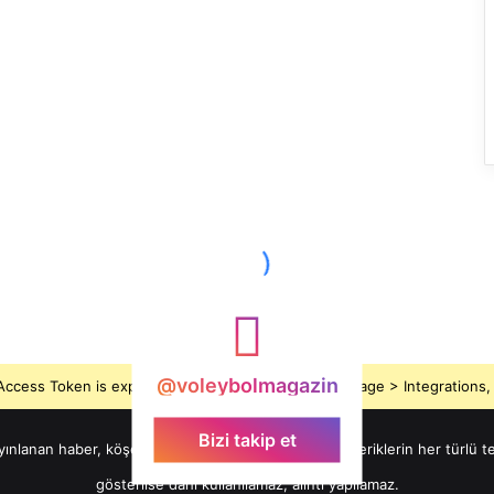
@voleybolmagazin
ccess Token is expired, Go to the Theme options page > Integrations, t
Bizi takip et
nan haber, köşe yazısı, fotoğraf, video ve tüm içeriklerin her türlü tel
gösterilse dahi kullanılamaz, alıntı yapılamaz.