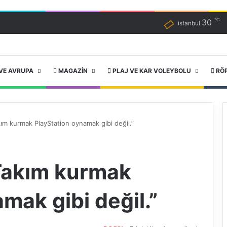
℃
30
istanbul
VE AVRUPA
MAGAZIN
PLAJ VE KAR VOLEYBOLU
RÖ
ım kurmak PlayStation oynamak gibi değil.”
Takım kurmak
mak gibi değil.”