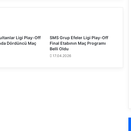
p
l
e
r
D
ü
ltanlar Ligi Play-Off
SMS Grup Efeler Ligi Play-Off
n
ı’nda Dördüncü Maç
Final Etabının Maç Programı
y
Belli Oldu
a
17.04.2026
Ş
a
m
p
i
y
o
n
a
s
ı
’