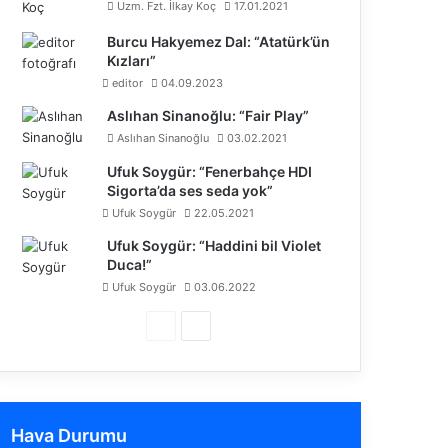
Uzm. Fzt. İlkay Koç
17.01.2021
Burcu Hakyemez Dal: “Atatürk’ün
Kızları”
editor
04.09.2023
Aslıhan Sinanoğlu: “Fair Play”
Aslıhan Sinanoğlu
03.02.2021
Ufuk Soygür: “Fenerbahçe HDI
Sigorta’da ses seda yok”
Ufuk Soygür
22.05.2021
Ufuk Soygür: “Haddini bil Violet
Duca!”
Ufuk Soygür
03.06.2022
Ö
S
n
o
c
n
e
r
Hava Durumu
k
a