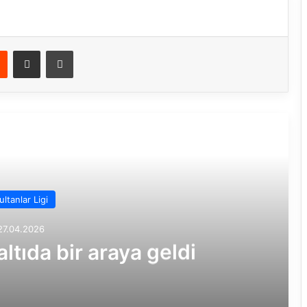
Reddit
E-Posta ile paylaş
Yazdır
rakini Oku
ultanlar Ligi
27.04.2026
ltıda bir araya geldi