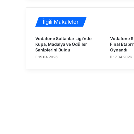
ü
n
c
İlgili Makaleler
ü
l
ü
Vodafone Sultanlar Ligi’nde
Vodafone Su
k
Kupa, Madalya ve Ödüller
Final Etab
m
Sahiplerini Buldu
Oynandı
a
19.04.2026
17.04.2026
ç
ı
n
d
a
k
i
r
a
k
i
b