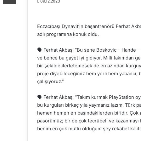
09.12.2023
Eczacıbaşı Dynavit’in başantrenörü Ferhat Akb
adlı programına konuk oldu.
🗣️ Ferhat Akbaş: “Bu sene Boskovic – Hande – 
ve bence bu gayet iyi gidiyor. Milli takımdan ge
bir şekilde ilerletemesek de en azından kurguy
proje diyebileceğimiz hem yerli hem yabancı; 
çalışıyoruz.”
🗣️ Ferhat Akbaş: “Takım kurmak PlayStation oy
bu kurguları birkaç yıla yaymanız lazım. Türk 
hemen hemen en başındakilerden biridir. Çok ava
pasörümüz; bir de çok tecrübeli ve kazanmayı b
benim en çok mutlu olduğum şey rekabet kalite