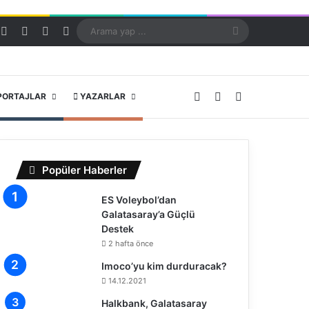
Kayıt Ol
Rastgele Makale
Kenar Bölmesi
Dış görünümü değiştir
Arama
yap
...
X
YouTube
Instagram
PORTAJLAR
YAZARLAR
Popüler Haberler
ES Voleybol’dan
Galatasaray’a Güçlü
Destek
2 hafta önce
Imoco’yu kim durduracak?
14.12.2021
Halkbank, Galatasaray