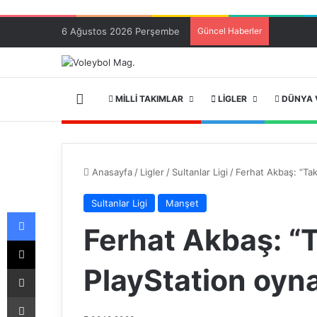
6 Ağustos 2026 Perşembe
Güncel Haberler
ANA SAYFA
MILLI TAKIMLAR
LIGLER
DÜNYA 
Anasayfa
/
Ligler
/
Sultanlar Ligi
/
Ferhat Akbaş: “Tak
Sultanlar Ligi
Manşet
Facebook
Ferhat Akbaş: “
X
PlayStation oyna
E-Posta ile paylaş
Yazdır