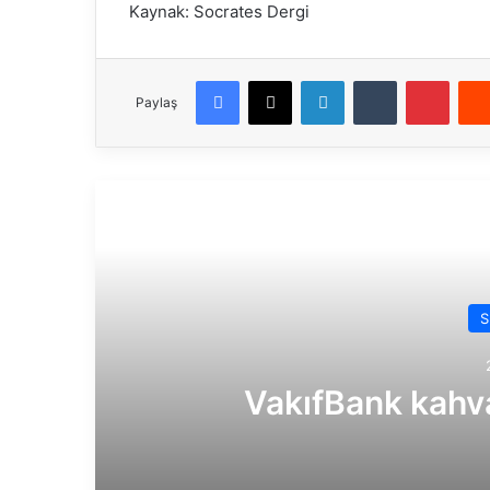
Kaynak: Socrates Dergi
Facebook
X
LinkedIn
Tumblr
Pinterest
Paylaş
Son
S
VakıfBank kahva