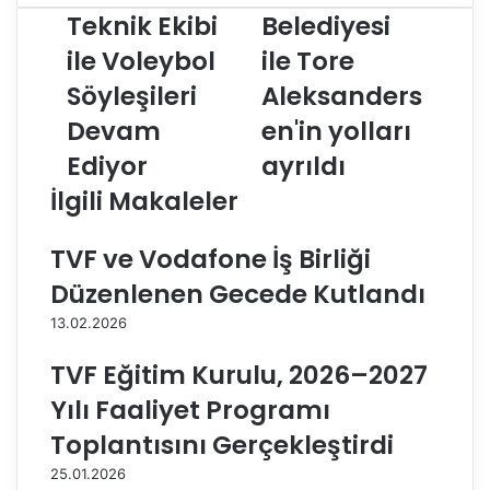
u
i
Teknik Ekibi
Belediyesi
i
l
ile Voleybol
ile Tore
d
ü
e
f
Söyleşileri
Aleksanders
t
e
t
Devam
r
en'in yolları
i
B
Ediyor
ayrıldı
v
e
e
l
İlgili Makaleler
T
e
e
d
TVF ve Vodafone İş Birliği
k
i
n
y
Düzenlenen Gecede Kutlandı
i
e
13.02.2026
k
s
E
i
TVF Eğitim Kurulu, 2026–2027
k
i
i
l
Yılı Faaliyet Programı
b
e
Toplantısını Gerçekleştirdi
i
T
i
o
25.01.2026