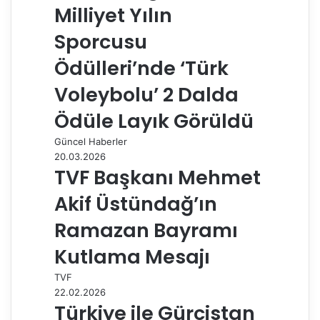
e
Milliyet Yılın
p
a
Sporcusu
y
Ödülleri’nde ‘Türk
l
a
Voleybolu’ 2 Dalda
ş
Ödüle Layık Görüldü
Güncel Haberler
20.03.2026
TVF Başkanı Mehmet
Akif Üstündağ’ın
Ramazan Bayramı
Kutlama Mesajı
TVF
22.02.2026
Türkiye ile Gürcistan