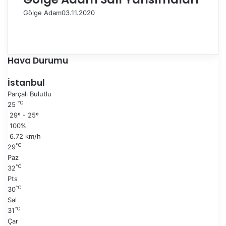
Gölge Adam
03.11.2020
Ö
n
S
c
o
e
n
Hava Durumu
k
r
i
a
İstanbul
s
k
Parçalı Bulutlu
a
i
℃
25
y
s
29º - 25º
f
a
100%
a
y
6.72 km/h
f
℃
29
a
Paz
℃
32
Pts
℃
30
Sal
℃
31
Çar