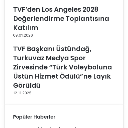
l
r
e
e
TVF’den Los Angeles 2028
V
A
Değerlendirme Toplantısına
o
l
l
e
Katılım
e
k
09.01.2026
y
s
b
a
TVF Başkanı Üstündağ,
o
n
l
d
Turkuvaz Medya Spor
S
e
Zirvesinde “Türk Voleyboluna
ö
r
y
s
Üstün Hizmet Ödülü”ne Layık
l
e
Görüldü
e
n
ş
'
12.11.2025
i
i
l
n
e
y
r
o
Popüler Haberler
i
l
D
l