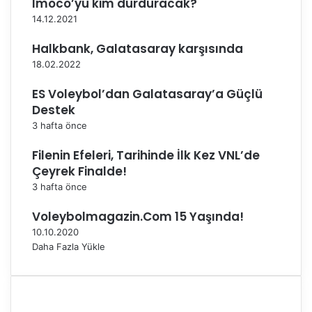
Imoco’yu kim durduracak?
e
a
14.12.2021
v
r
a
ı
Halkbank, Galatasaray karşısında
m
a
18.02.2022
E
y
d
r
ES Voleybol’dan Galatasaray’a Güçlü
i
ı
Destek
y
l
3 hafta önce
o
d
r
ı
Filenin Efeleri, Tarihinde İlk Kez VNL’de
Çeyrek Finalde!
3 hafta önce
Voleybolmagazin.Com 15 Yaşında!
10.10.2020
Daha Fazla Yükle