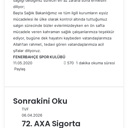
sağlığı dediğimiz sürecin en az zararla sona ermesini
diliyor;
Başta Sağlık Bakanlığımız ve tüm ilgili kurumların eşsiz
mücadelesi ile ülke olarak kontrol altında tuttuğumuz
salgın sürecinde bizler evlerimizdeyken en ön safta
mücadele veren kahraman sağlık çalışanlarımıza teşekkür
ediyor, bugüne dek hayatını kaybeden vatandaşlarımıza
Allah’tan rahmet, tedavi gören vatandaşlarımıza acil
şifalar diliyoruz.
FENERBAHÇE SPOR KULÜBÜ
11.05.2020
570
1 dakika okuma süresi
Paylaş
F
X
L
T
P
R
W
T
E
Y
a
i
u
i
e
h
e
-
a
c
n
m
n
d
a
l
P
z
e
k
b
t
d
t
e
o
d
Sonrakini Oku
b
e
l
e
i
s
g
s
ı
o
d
r
r
t
A
r
t
r
TVF
o
I
e
p
a
a
06.04.2026
k
n
s
p
m
i
72. AXA Sigorta
t
l