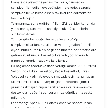
branşta da play-off aşaması maçları oynanmadan
şampiyon ilan edilemeyeceğinden hareketle; sezonlar
şampiyonluk ve küme düşen takımlar ilan edilmeksizin
tescil edilmiştir.
Takımlarımız, sona erdirilen 4 ligin 2’sinde lider konumda
yer almakta, tamamında şampiyonluk mücadelelerini
sürdürmekteydi.
Tüm bu gündem doğrultusunda insan sağlığı
şampiyonluklardan, kupalardan ve her şeyden önemlidir
diyen, bunu sürecin en başından itibaren her fırsatta dile
getiren kulübümüz, basketbol ve voleybol liglerinde
alınan bu kararları saygıyla karşılamıştır.
Bu bağlamda federasyonların verdiği kararla 2019 – 2020
Sezonunda Erkek Basketbol, Kadın Basketbol, Erkek
Voleybol ve Kadın Voleybolda mücadelesini tamamlayan
takımlarımızı tebrik ediyor; maçlarda Fenerbahçemizi
yalnız bırakmayan büyük taraftarımıza ve takımlarımıza
destek olan değerli sponsorlarımıza gönülden teşekkür
ediyoruz.
Fenerbahçe Spor Kulübü olarak önce ve sadece insan