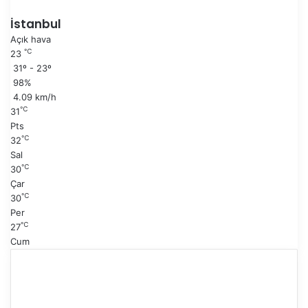
k
r
i
a
İstanbul
s
k
Açık hava
a
i
℃
23
y
s
31º - 23º
f
a
98%
a
y
4.09 km/h
f
℃
31
a
Pts
℃
32
Sal
℃
30
Çar
℃
30
Per
℃
27
Cum