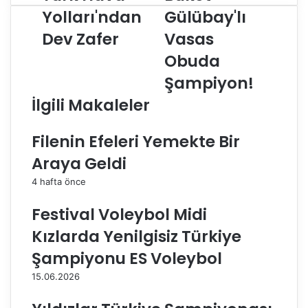
ü
u
Yolları'ndan
Gülübay'lı
r
k
Dev Zafer
Vasas
k
e
H
t
Obuda
a
G
v
ü
Şampiyon!
a
l
İlgili Makaleler
Y
ü
o
b
l
a
Filenin Efeleri Yemekte Bir
l
y
Araya Geldi
a
'
r
l
4 hafta önce
ı
ı
'
V
Festival Voleybol Midi
n
a
Kızlarda Yenilgisiz Türkiye
d
s
a
a
Şampiyonu ES Voleybol
n
s
15.06.2026
D
O
e
b