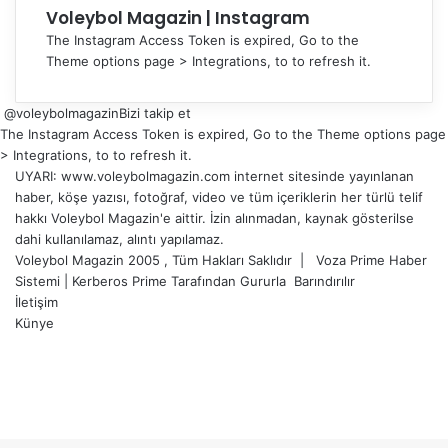
Voleybol Magazin | Instagram
The Instagram Access Token is expired, Go to the
Theme options page > Integrations, to to refresh it.
@voleybolmagazin
Bizi takip et
The Instagram Access Token is expired, Go to the Theme options page
> Integrations, to to refresh it.
UYARI: www.voleybolmagazin.com internet sitesinde yayınlanan
haber, köşe yazısı, fotoğraf, video ve tüm içeriklerin her türlü telif
hakkı Voleybol Magazin'e aittir. İzin alınmadan, kaynak gösterilse
dahi kullanılamaz, alıntı yapılamaz.
Voleybol Magazin 2005 , Tüm Hakları Saklıdır |
Voza Prime Haber
Sistemi
|
Kerberos Prime
Tarafından Gururla
Barındırılır
İletişim
Künye
X
YouTube
Instagram
Facebook
X
LinkedIn
WhatsApp
Telegram
Başa