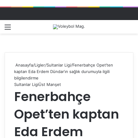
Menü
Dış gö
A
Anasayfa
/
Ligler
/
Sultanlar Ligi
/
Fenerbahçe Opet’ten
kaptan Eda Erdem Dündar’ın sağlık durumuyla ilgili
bilgilendirme
Sultanlar Ligi
Üst Manşet
Fenerbahçe
Opet’ten kaptan
Eda Erdem