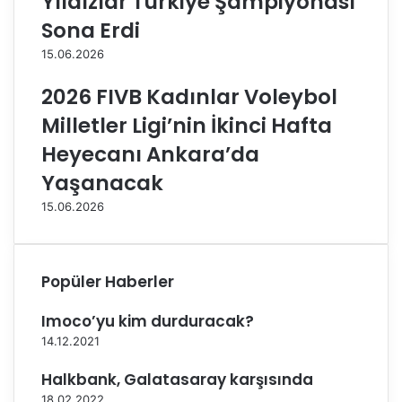
Yıldızlar Türkiye Şampiyonası
v
u
Z
d
Sona Erdi
a
a
15.06.2026
f
Ş
e
a
2026 FIVB Kadınlar Voleybol
r
m
p
Milletler Ligi’nin İkinci Hafta
i
Heyecanı Ankara’da
y
o
Yaşanacak
n
15.06.2026
!
Popüler Haberler
Imoco’yu kim durduracak?
14.12.2021
Halkbank, Galatasaray karşısında
18.02.2022