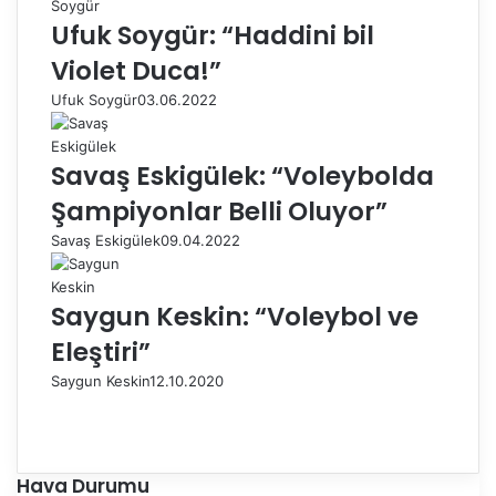
Ufuk Soygür: “Haddini bil
Violet Duca!”
Ufuk Soygür
03.06.2022
Savaş Eskigülek: “Voleybolda
Şampiyonlar Belli Oluyor”
Savaş Eskigülek
09.04.2022
Saygun Keskin: “Voleybol ve
Eleştiri”
Saygun Keskin
12.10.2020
Ö
n
S
c
o
e
n
Hava Durumu