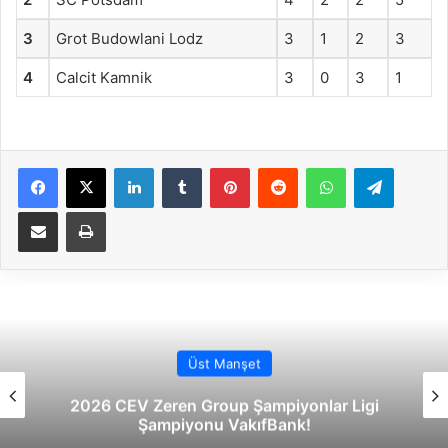
3
Grot Budowlani Lodz
3
1
2
3
4
Calcit Kamnik
3
0
3
1
Facebook
X
LinkedIn
Tumblr
Pinterest
Reddit
WhatsApp
Telegram
E-Posta ile paylaş
Yazdır
Üst Manşet
2026 CEV Zeren Group Şampiyonlar Ligi
Şampiyonu VakıfBank!