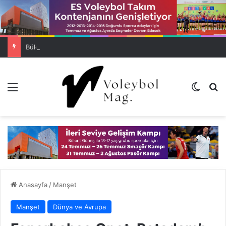
Bülent Güneş ile İleri Seviye Gelişim Kampı Tamamlandı
Menü
Dış gö
A
Anasayfa
/
Manşet
Manşet
Dünya ve Avrupa