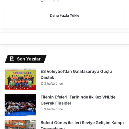
10.10.2020
Daha Fazla Yükle
Son Yazılar
ES Voleybol’dan Galatasaray’a Güçlü
Destek
3 hafta önce
Filenin Efeleri, Tarihinde İlk Kez VNL’de
Çeyrek Finalde!
3 hafta önce
Bülent Güneş ile İleri Seviye Gelişim Kampı
Tamamlandı