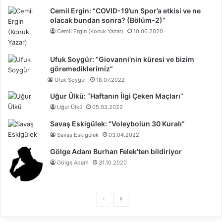
Cemil Ergin: “COVID-19’un Spor’a etkisi ve ne
olacak bundan sonra? (Bölüm-2)”
Cemil Ergin (Konuk Yazar)
10.06.2020
Ufuk Soygür: “Giovanni’nin küresi ve bizim
göremediklerimiz”
Ufuk Soygür
18.07.2022
Uğur Ülkü: “Haftanın İlgi Çeken Maçları”
Uğur Ülkü
05.03.2022
Savaş Eskigülek: “Voleybolun 30 Kuralı”
Savaş Eskigülek
03.04.2022
Gölge Adam Burhan Felek’ten bildiriyor
Gölge Adam
31.10.2020
Ö
S
n
o