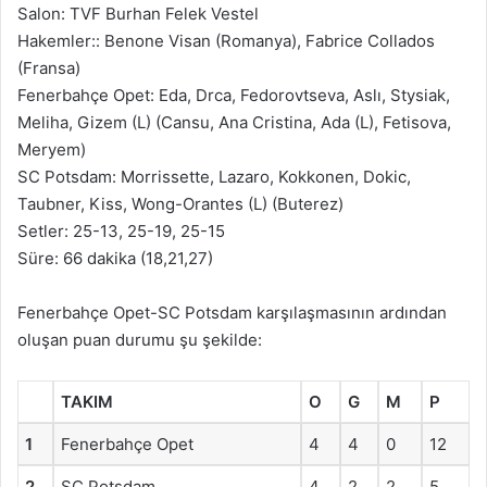
Salon: TVF Burhan Felek Vestel
Hakemler:: Benone Visan (Romanya), Fabrice Collados
(Fransa)
Fenerbahçe Opet: Eda, Drca, Fedorovtseva, Aslı, Stysiak,
Meliha, Gizem (L) (Cansu, Ana Cristina, Ada (L), Fetisova,
Meryem)
SC Potsdam: Morrissette, Lazaro, Kokkonen, Dokic,
Taubner, Kiss, Wong-Orantes (L) (Buterez)
Setler: 25-13, 25-19, 25-15
Süre: 66 dakika (18,21,27)
Fenerbahçe Opet-SC Potsdam karşılaşmasının ardından
oluşan puan durumu şu şekilde:
TAKIM
O
G
M
P
1
Fenerbahçe Opet
4
4
0
12
2
SC Potsdam
4
2
2
5