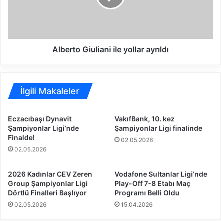
,
t
C
o
h
G
a
i
l
u
Alberto Giuliani ile yollar ayrıldı
l
l
e
i
n
a
g
n
İlgili Makaleler
e
i
K
i
Eczacıbaşı Dynavit
VakıfBank, 10. kez
u
l
Şampiyonlar Ligi’nde
Şampiyonlar Ligi finalinde
p
e
Finalde!
02.05.2026
a
y
02.05.2026
s
o
ı
l
’
l
2026 Kadınlar CEV Zeren
Vodafone Sultanlar Ligi’nde
n
a
Group Şampiyonlar Ligi
Play-Off 7-8 Etabı Maç
d
Dörtlü Finalleri Başlıyor
Programı Belli Oldu
r
a
a
02.05.2026
15.04.2026
Ç
y