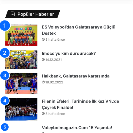
e
r
y
ı
Popüler Haberler
r
l
e
d
k
ES Voleybol’dan Galatasaray’a Güçlü
ı
F
Destek
i
3 hafta önce
n
a
Imoco’yu kim durduracak?
l
14.12.2021
e
Y
Halkbank, Galatasaray karşısında
ü
18.02.2022
k
s
e
Filenin Efeleri, Tarihinde İlk Kez VNL’de
l
Çeyrek Finalde!
d
i
3 hafta önce
Voleybolmagazin.Com 15 Yaşında!