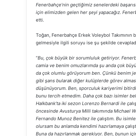
Fenerbahçe’nin geçtiğimiz senelerdeki başarısı
için elimizden gelen her şeyi yapacağız. Fene
etti.
Toğan, Fenerbahçe Erkek Voleybol Takımının b
gelmesiyle ilgili soruyu ise şu şekilde cevaplad
“
Bu, çok büyük bir sorumluluk getiriyor. Fenerb
camia ve benim omuzlarımda şu anda çok büyük 
da çok olumlu görüyorum ben. Çünkü benim je
gibi şans bularak diğer kulüplerde görev almas
düşünüyorum. Ben, sporculuk kariyerimi bitir
bunu tercih etmedim. Daha çok bazı isimler bel
Halkbank’ta iki sezon Lorenzo Bernardi ile çalı
öncesinde Avusturya Milli takımında Michael W
Fernando Munoz Benitez ile çalıştım. Bu isimle
olursam bu anlamda kendimi hazırlamaya çalıştı
Buna da hazırlanmak gerekiyor. Ben, bunun içi