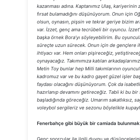
kazanması adına. Kaptanımız Ulaş, kariyerinin 
fırsat bulamadığını düşünüyorum. Onun için Oğu
olsun, oynasın, pişsin ve tekrar geriye bizim a
var. İzzet, genç ama tecrübeli bir oyuncu. İzze
başka örnek Bora’yı söyleyebilirim. Bu oyuncula
süreçte uzun sürecek. Onun için de gençlere 
ihtiyacı var. Hem onları pişireceğiz, yetişti
oynayacağız. Takımımıza katılan arkadaşlarım
Metin Toy bunlar hep Milli takımlarının oyuncul
kadromuz var ve bu kadro gayet güzel işler baş
faydası olacağını düşünüyorum. Çok da isabetli 
hazırlanıp devamını getireceğiz. Tabii ki bu bi
başladığında göreceğiz. Umarım sakatlıksız, sağl
voleybol sergileriz ve sezonu böylelikle kupayla 
Fenerbahçe gibi büyük bir camiada bulunmak 
Genç sporcular ile ilgili duygu ve düşünceleri