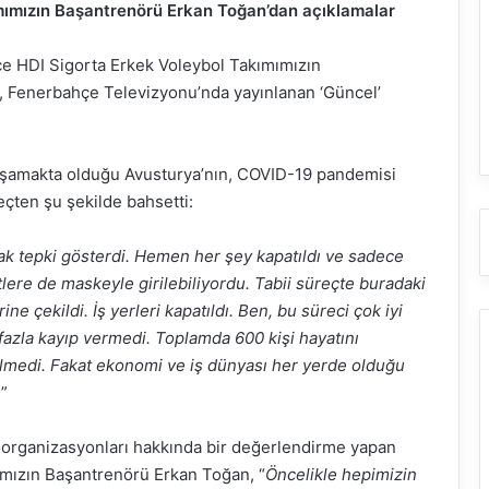
mımızın Başantrenörü Erkan Toğan’dan açıklamalar
e HDI Sigorta Erkek Voleybol Takımımızın
, Fenerbahçe Televizyonu’nda yayınlanan ‘Güncel’
yaşamakta olduğu Avusturya’nın, COVID-19 pandemisi
eçten şu şekilde bahsetti:
k tepki gösterdi. Hemen her şey kapatıldı ve sadece
tlere de maskeyle girilebiliyordu. Tabii süreçte buradaki
ne çekildi. İş yerleri kapatıldı. Ben, bu süreci çok iyi
azla kayıp vermedi. Toplamda 600 kişi hayatını
ülmedi. Fakat ekonomi ve iş dünyası her yerde olduğu
.
”
r organizasyonları hakkında bir değerlendirme yapan
mızın Başantrenörü Erkan Toğan, “
Öncelikle hepimizin