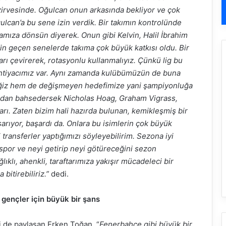
zirvesinde. Oğulcan onun arkasında bekliyor ve çok
lcan’a bu sene izin verdik. Bir takımın kontrolünde
ramıza dönsün diyerek. Onun gibi Kelvin, Halil İbrahim
t’in geçen senelerde takıma çok büyük katkısı oldu. Bir
rı çevirerek, rotasyonlu kullanmalıyız. Çünkü lig bu
ihtiyacımız var. Aynı zamanda kulübümüzün de buna
receğiz hem de değişmeyen hedefimize yani şampiyonluğa
ızdan bahsedersek Nicholas Hoag, Graham Vigrass,
arı. Zaten bizim hali hazırda bulunan, kemikleşmiş bir
arıyor, başardı da. Onlara bu isimlerin çok büyük
transferler yaptığımızı söyleyebilirim. Sezona iyi
r spor ve neyi getirip neyi götüreceğini sezon
ıklı, ahenkli, taraftarımıza yakışır mücadeleci bir
bitirebiliriz.”
dedi.
gençler için büyük bir şans
ni de paylaşan Erken Toğan, “
Fenerbahçe gibi büyük bir