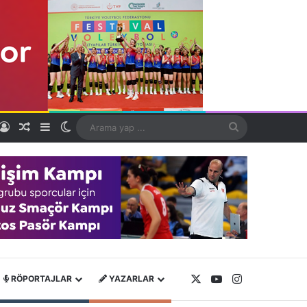
Kayıt Ol
Rastgele Makale
Kenar Bölmesi
Dış görünümü değiştir
Arama
yap
...
X
YouTube
Instagram
RÖPORTAJLAR
YAZARLAR