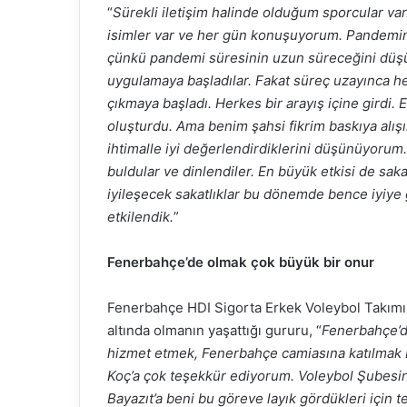
“
Sürekli iletişim halinde olduğum sporcular va
isimler var ve her gün konuşuyorum. Pandemini
çünkü pandemi süresinin uzun süreceğini düşü
uygulamaya başladılar. Fakat süreç uzayınca her
çıkmaya başladı. Herkes bir arayış içine girdi
oluşturdu. Ama benim şahsi fikrim baskıya alışı
ihtimalle iyi değerlendirdiklerini düşünüyoru
buldular ve dinlendiler. En büyük etkisi de saka
iyileşecek sakatlıklar bu dönemde bence iyiye 
etkilendik.
”
Fenerbahçe’de olmak çok büyük bir onur
Fenerbahçe HDI Sigorta Erkek Voleybol Takımı
altında olmanın yaşattığı gururu, “
Fenerbahçe’d
hizmet etmek, Fenerbahçe camiasına katılmak b
Koç’a çok teşekkür ediyorum. Voleybol Şubes
Bayazıt’a beni bu göreve layık gördükleri için 