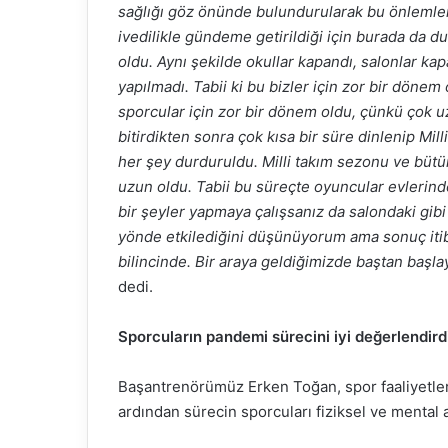
sağlığı göz önünde bulundurularak bu önlemler
ivedilikle gündeme getirildiği için burada da d
oldu. Aynı şekilde okullar kapandı, salonlar kap
yapılmadı. Tabii ki bu bizler için zor bir dönem
sporcular için zor bir dönem oldu, çünkü çok 
bitirdikten sonra çok kısa bir süre dinlenip Mil
her şey durduruldu. Milli takım sezonu ve bütün
uzun oldu. Tabii bu süreçte oyuncular evlerind
bir şeyler yapmaya çalışsanız da salondaki gi
yönde etkilediğini düşünüyorum ama sonuç itib
bilincinde. Bir araya geldiğimizde baştan başl
dedi.
Sporcuların pandemi sürecini iyi değerlendir
Başantrenörümüz Erken Toğan, spor faaliyetler
ardından sürecin sporcuları fiziksel ve mental a