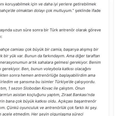
nı koruyabilmek için ve daha iyi yerlere getirebilmek
rbahçe’de olmaktan dolayı çok mutluyum.
” şeklinde ifade
aşında uzun süre sonra bir Türk antrenör olarak göreve
ı:
ahçe camiası çok büyük bir camia, başarıya alışmış bir
bir yük var. Bunun da farkındayım. Ama diğer taraftan
nerasyonumun artık sahalara gelmesi gerekiyor. Benim
ı gerekiyor. Ben, bunun voleybola katkısı olacağını
dikten sonra hemen antrenörlüğe başlayabilirdim ama
irledim ve şansıma bu isimler Türkiye’de çalışıyordu.
ştım, 1 sezon Slobodan Kovac ile çalıştım. Onun
arm’un asistan koçluğunu yaptım, Ziraat Bankası’nda
rin bana çok büyük katkısı oldu. Açıkçası başantrenör
m. Çünkü oyunculuk ve antrenörlük çok farklı iki şey.
n acele etmedim. Her şeyin olgunlaşma süreci