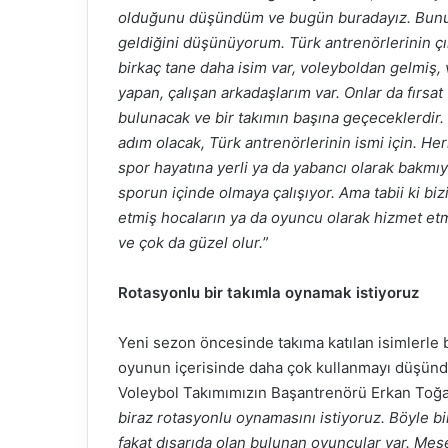
olduğunu düşündüm ve bugün buradayız. Bunun
geldiğini düşünüyorum. Türk antrenörlerinin ç
birkaç tane daha isim var, voleyboldan gelmiş,
yapan, çalışan arkadaşlarım var. Onlar da fırsa
bulunacak ve bir takımın başına geçeceklerdir.
adım olacak, Türk antrenörlerinin ismi için. H
spor hayatına yerli ya da yabancı olarak bakmı
sporun içinde olmaya çalışıyor. Ama tabii ki bi
etmiş hocaların ya da oyuncu olarak hizmet et
ve çok da güzel olur.
”
Rotasyonlu bir takımla oynamak istiyoruz
Yeni sezon öncesinde takıma katılan isimlerle b
oyunun içerisinde daha çok kullanmayı düşündü
Voleybol Takımımızın Başantrenörü Erkan Toğa
biraz rotasyonlu oynamasını istiyoruz. Böyle b
fakat dışarıda olan bulunan oyuncular var. Mese