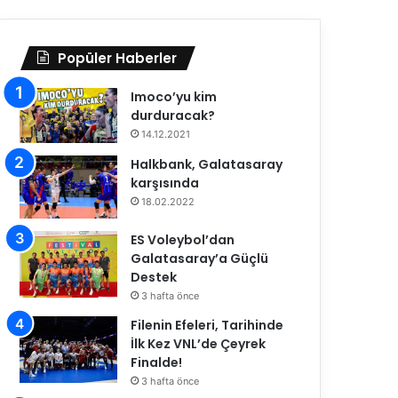
Popüler Haberler
Imoco’yu kim
durduracak?
14.12.2021
Halkbank, Galatasaray
karşısında
18.02.2022
ES Voleybol’dan
Galatasaray’a Güçlü
Destek
3 hafta önce
Filenin Efeleri, Tarihinde
İlk Kez VNL’de Çeyrek
Finalde!
3 hafta önce