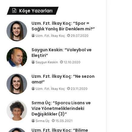
Köşe Yazarları
Uzm. Fzt. İlkay Koç: “Spor =
Sağlık Yanlış Bir Denklem mi?”
Uzm. Fzt. İlkay Koç
29.07.2020
Saygun Keskin: “Voleybol ve
Eleştiri”
Saygun Keskin
12.10.2020
Uzm. Fzt. İlkay Koç: “Ne sezon
ama!”
Uzm. Fzt. İlkay Koç
23.11.2020
Sırma Üç: “Sporcu Lisans ve
Vize Yönetmeliklerindeki
Değişiklikler (3)”
Sırma Üç
15.05.2021
Uzm. Fzt. İlkay Koç: “Bilime