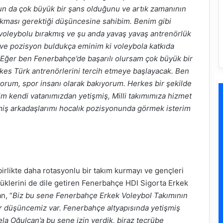
 da çok büyük bir şans olduğunu ve artık zamanının
ıkması gerektiği düşüncesine sahibim. Benim gibi
 voleybolu bırakmış ve şu anda yavaş yavaş antrenörlük
t ve pozisyon buldukça eminim ki voleybola katkıda
 Eğer ben Fenerbahçe’de başarılı olursam çok büyük bir
erkes Türk antrenörlerini tercih etmeye başlayacak. Ben
yorum, spor insanı olarak bakıyorum. Herkes bir şekilde
zim kendi vatanımızdan yetişmiş, Milli takımımıza hizmet
miş arkadaşlarımı hocalık pozisyonunda görmek isterim
irlikte daha rotasyonlu bir takım kurmayı ve gençleri
klerini de dile getiren Fenerbahçe HDI Sigorta Erkek
n, “
Biz bu sene Fenerbahçe Erkek Voleybol Takımının
ir düşüncemiz var. Fenerbahçe altyapısında yetişmiş
la Oğulcan’a bu sene izin verdik, biraz tecrübe