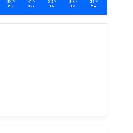
32
31
30
30
31
℃
℃
℃
℃
℃
Cts
Paz
Pts
Sal
Çar