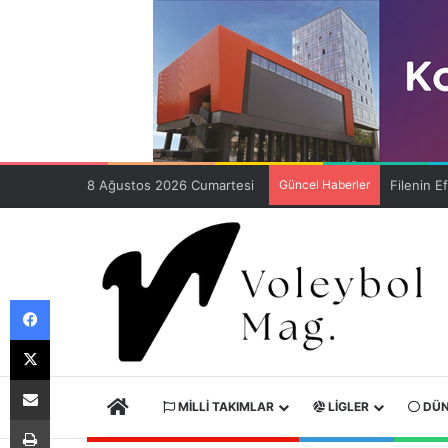
8 Ağustos 2026 Cumartesi
Güncel Haberler
Facebook
X
E-Posta ile paylaş
ANA SAYFA
MILLI TAKIMLAR
LIGLER
DÜN
Yazdır