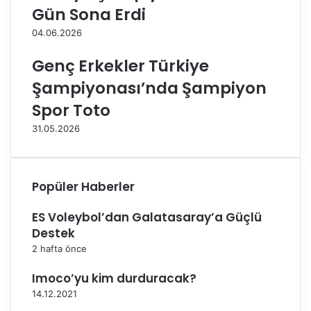
f
S
Gün Sona Erdi
t
h
04.06.2026
a
o
S
p
Genç Erkekler Türkiye
o
e
n
v
Şampiyonası’nda Şampiyon
a
i
Spor Toto
E
n
r
d
31.05.2026
d
e
i
g
a
l
Popüler Haberler
i
p
ES Voleybol’dan Galatasaray’a Güçlü
Destek
2 hafta önce
Imoco’yu kim durduracak?
14.12.2021