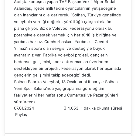
Açılışta konuşma yapan TVF Başkan Vekili Alper Sedat
Aslandaş, ilçede milli takım oyuncularının yetişeceğine
olan inançlarını dile getirerek, “Solhan, Türkiye genelinde
voleybola verdiği değerle, yürüttüğü çalışmalarla ön
plana çıkıyor. Biz de Voleybol Federasyonu olarak bu
potansiyele destek vermek için her türlü iş birliğine ve
yardıma hazırız. Cumhurbaşkanı Yardımcısı Cevdet
Yılmaz’ın spora olan sevgisi ve desteğiyle büyük
avantajınız var. Fabrika Voleybol projesi, gençlerin
bedensel gelişimini, spor antrenmanları üzerinden
destekleyen bir projedir. Federasyon olarak her aşamada
gençlerin gelişimini takip edeceğiz” dedi.
Solhan Fabrika Voleybol, 13 Ocak tarihi itibariyle Solhan
Yeni Spor Salonu’nda yaş gruplarına göre eğitim
faaliyetlerini her hafta sonu Cumartesi ve Pazar günleri
sürdürecek.
07.01.2024
4.053
1 dakika okuma süresi
Paylaş
F
X
L
T
P
R
W
T
E
Y
a
i
u
i
e
h
e
-
a
c
n
m
n
d
a
l
P
z