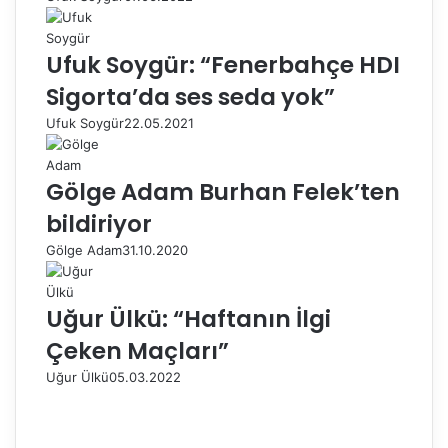
Ufuk Soygür: “Fenerbahçe HDI
Sigorta’da ses seda yok”
Ufuk Soygür
22.05.2021
Gölge Adam Burhan Felek’ten
bildiriyor
Gölge Adam
31.10.2020
Uğur Ülkü: “Haftanın İlgi
Çeken Maçları”
Uğur Ülkü
05.03.2022
Ö
n
S
c
o