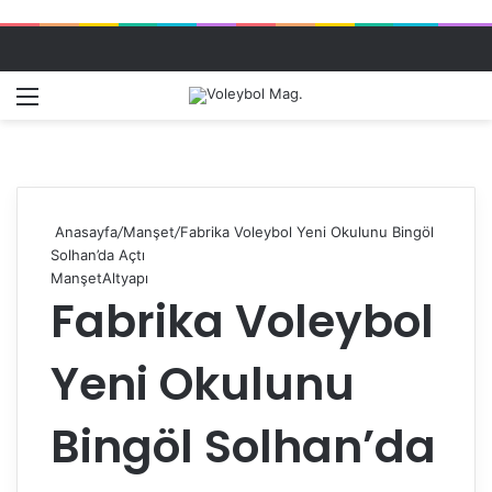
Menü
Dış gö
A
Anasayfa
/
Manşet
/
Fabrika Voleybol Yeni Okulunu Bingöl
Solhan’da Açtı
Manşet
Altyapı
Fabrika Voleybol
Yeni Okulunu
Bingöl Solhan’da