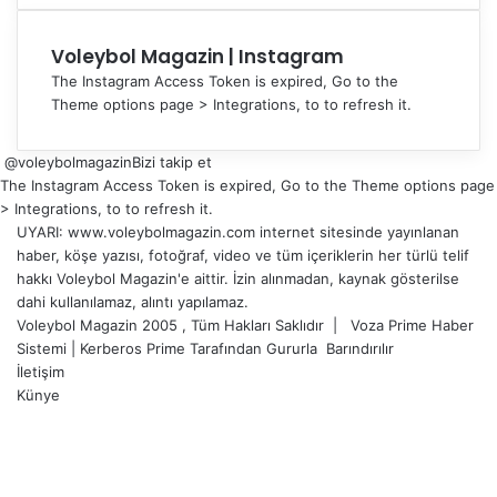
Voleybol Magazin | Instagram
The Instagram Access Token is expired, Go to the
Theme options page > Integrations, to to refresh it.
@voleybolmagazin
Bizi takip et
The Instagram Access Token is expired, Go to the Theme options page
> Integrations, to to refresh it.
UYARI: www.voleybolmagazin.com internet sitesinde yayınlanan
haber, köşe yazısı, fotoğraf, video ve tüm içeriklerin her türlü telif
hakkı Voleybol Magazin'e aittir. İzin alınmadan, kaynak gösterilse
dahi kullanılamaz, alıntı yapılamaz.
Voleybol Magazin 2005 , Tüm Hakları Saklıdır |
Voza Prime Haber
Sistemi
|
Kerberos Prime
Tarafından Gururla
Barındırılır
İletişim
Künye
X
YouTube
Instagram
Facebook
X
LinkedIn
WhatsApp
Telegram