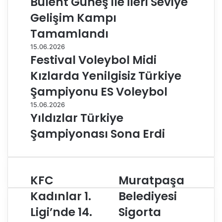
Bülent Güneş ile İleri Seviye
Gelişim Kampı
Tamamlandı
15.06.2026
Festival Voleybol Midi
Kızlarda Yenilgisiz Türkiye
Şampiyonu ES Voleybol
15.06.2026
Yıldızlar Türkiye
Şampiyonası Sona Erdi
KFC
Muratpaşa
K
M
F
u
Kadınlar 1.
Belediyesi
C
r
Ligi’nde 14.
Sigorta
K
a
a
t