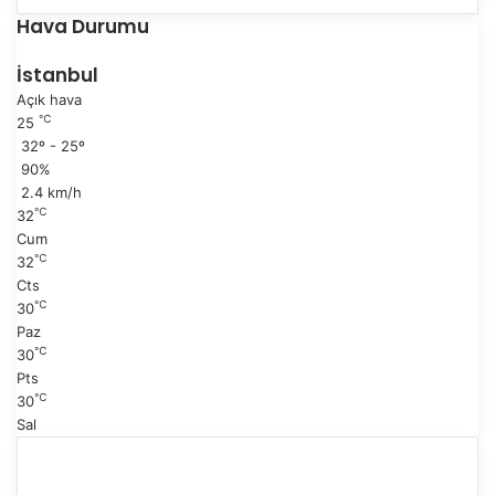
e
n
Hava Durumu
k
r
i
a
İstanbul
s
k
Açık hava
a
i
℃
25
y
s
32º - 25º
f
a
90%
a
y
2.4 km/h
f
℃
32
a
Cum
℃
32
Cts
℃
30
Paz
℃
30
Pts
℃
30
Sal