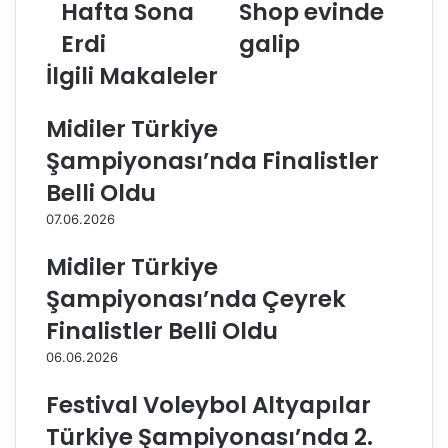
Hafta Sona
Shop evinde
d
p
ı
Erdi
a
galip
n
ş
İlgili Makaleler
l
a
a
B
r
e
Midiler Türkiye
1
l
Şampiyonası’nda Finalistler
.
e
L
d
Belli Oldu
i
i
07.06.2026
g
y
i
e
Midiler Türkiye
’
s
n
i
Şampiyonası’nda Çeyrek
d
S
Finalistler Belli Oldu
e
i
1
g
06.06.2026
4
o
.
r
Festival Voleybol Altyapılar
H
t
Türkiye Şampiyonası’nda 2.
a
a