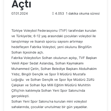
Açtı
07.01.2024
4.053
1 dakika okuma süresi
Türkiye Voleybol Federasyonu (TVF) tarafından kurulan
ve Türkiye’de; 6-12 yaş arasındaki çocukları voleybol ile
tanıştırmayı ve lisanslı sporcu sayısını artırmayı
hedefleyen Fabrika Voleybol, yeni okulunu Bingöl’ün
Solhan ilçesinde açtı.
Fabrika Voleybol’un Solhan okulunun açılışı, TVF Başkan
Vekili Alper Sedat Aslandaş, Solhan Kaymakamı
Muhammed Çetin, Solhan Belediye Başkanı Abdulhakim
Yıldız, Bingöl Gençlik ve Spor İl Müdürü Mustafa
Loğoğlu ve Solhan Gençlik ve Spor İlçe Müdürü Zülfü
Çalışkan ve Solhan İlçe Milli Eğitim Müdürü Muhittin
Çiftçi’nin katılımıyla Solhan Yeni Spor Salonu’nda
gerçekleşti.
Solhan Yeni Spor Salonu’na kurulan mini voleybol
sahalarında, çocuklar unutulmaz bir gün yaşadılar.