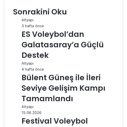
e
k
b
t
d
t
e
o
d
Sonrakini Oku
b
e
l
e
i
s
g
s
ı
o
d
r
r
t
A
r
t
r
Altyapı
o
I
e
p
a
a
3 hafta önce
k
n
s
p
m
i
ES Voleybol’dan
t
l
e
Galatasaray’a Güçlü
p
a
Destek
y
Altyapı
l
4 hafta önce
a
Bülent Güneş ile İleri
ş
Seviye Gelişim Kampı
Tamamlandı
Altyapı
15.06.2026
Festival Voleybol