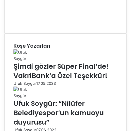
Köşe Yazarları
Şimdi gözler Süper Final’de!
VakıfBank’a Özel Teşekkür!
Ufuk Soygür
17.05.2023
Ufuk Soygür: “Nilüfer
Belediyespor’un kamuoyu
duyurusu”
Ufuk Soygür
07.06.2022