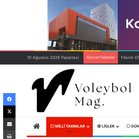
10 Ağustos 2026 Pazartesi
Güncel Haberler
Facebook
X
E-Posta ile paylaş
ANA SAYFA
MILLI TAKIMLAR
LIGLER
DÜN
Yazdır