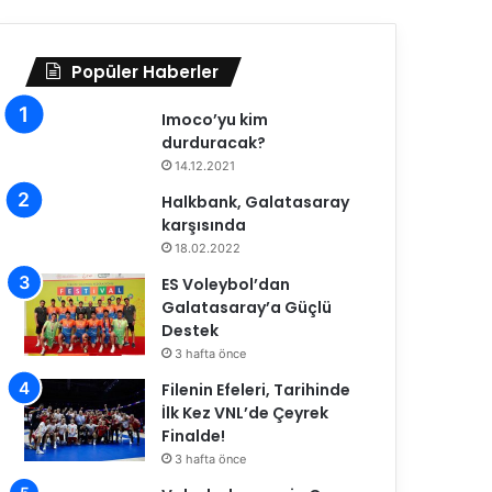
Popüler Haberler
Imoco’yu kim
durduracak?
14.12.2021
Halkbank, Galatasaray
karşısında
18.02.2022
ES Voleybol’dan
Galatasaray’a Güçlü
Destek
3 hafta önce
Filenin Efeleri, Tarihinde
İlk Kez VNL’de Çeyrek
Finalde!
3 hafta önce