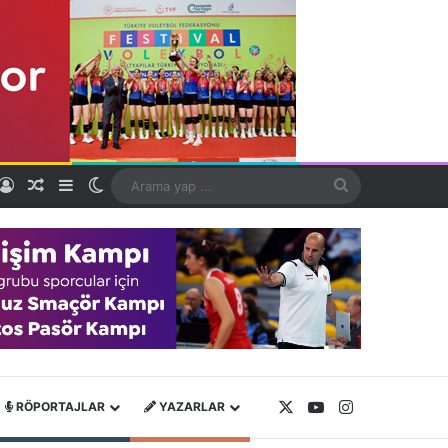
Kayıt Ol
Rastgele Makale
Kenar Bölmesi
Dış görünümü değiştir
Arama
yap
...
X
YouTube
Instagram
RÖPORTAJLAR
YAZARLAR