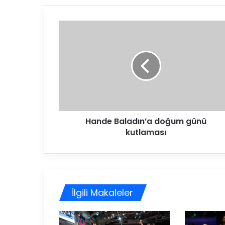
H
a
n
d
e
B
a
l
a
Hande Baladın’a doğum günü
d
kutlaması
ı
n
’
a
d
o
İlgili Makaleler
ğ
u
m