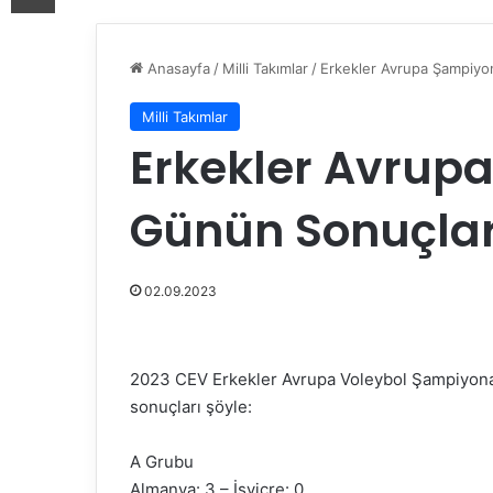
Anasayfa
/
Milli Takımlar
/
Erkekler Avrupa Şampiyo
Milli Takımlar
Erkekler Avrup
Günün Sonuçlar
02.09.2023
2023 CEV Erkekler Avrupa Voleybol Şampiyona
sonuçları şöyle:
A Grubu
Almanya: 3 – İsviçre: 0