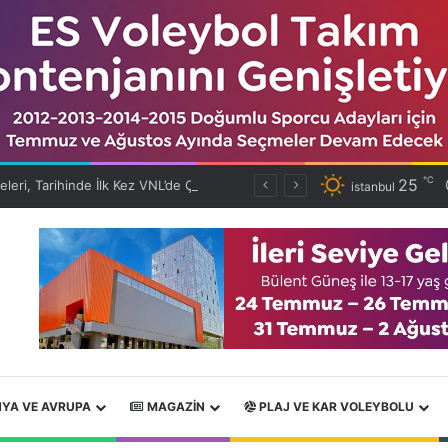
℃
25
Filenin Efeleri, Tarihinde İlk Kez VNL’de Çeyrek Finalde!
istanbul
YA VE AVRUPA
MAGAZIN
PLAJ VE KAR VOLEYBOLU