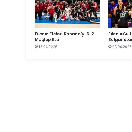
g
ü
n
ü
k
u
Filenin Efeleri Kanada’yı 3-2
Filenin Sult
t
Mağlup Etti
Bulgaristan
l
15.06.2026
08.06.2026
a
m
a
s
ı