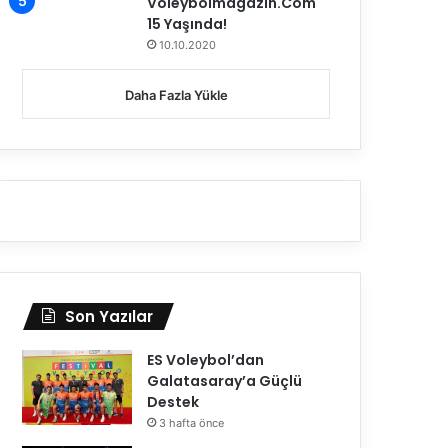
Voleybolmagazin.Com
15 Yaşında!
10.10.2020
Daha Fazla Yükle
Son Yazılar
ES Voleybol’dan
Galatasaray’a Güçlü
Destek
3 hafta önce