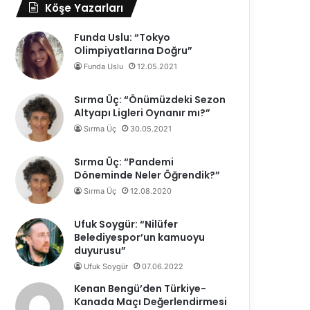
Köşe Yazarları
Funda Uslu: “Tokyo
Olimpiyatlarına Doğru”
Funda Uslu
12.05.2021
Sırma Üç: “Önümüzdeki Sezon
Altyapı Ligleri Oynanır mı?”
Sırma Üç
30.05.2021
Sırma Üç: “Pandemi
Döneminde Neler Öğrendik?”
Sırma Üç
12.08.2020
Ufuk Soygür: “Nilüfer
Belediyespor’un kamuoyu
duyurusu”
Ufuk Soygür
07.06.2022
Kenan Bengü’den Türkiye-
Kanada Maçı Değerlendirmesi