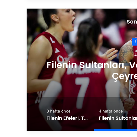
Son
4
Filenin Sultanları, V
Çeyre
3 hafta önce
4 hafta önce
Filenin Efeleri, Tarihinde İlk Kez VNL’de Çeyrek Finalde!