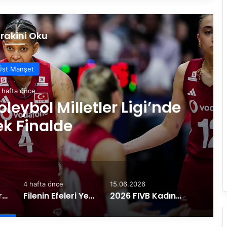
rakini Oku
Üst Manşet
 hafta önce
oleybol Milletler Ligi’nde
k Finalde
4 hafta önce
15.06.2026
Filenin Sultanları, Voleybol Milletler Ligi’nde Çeyrek Finalde
Filenin Efeleri Yemekte Bir Araya Geldi
2026 FIVB Kadınlar Voleybol Milletler Ligi’nin İkinci Hafta Heyecanı Ankara’da Yaşanacak