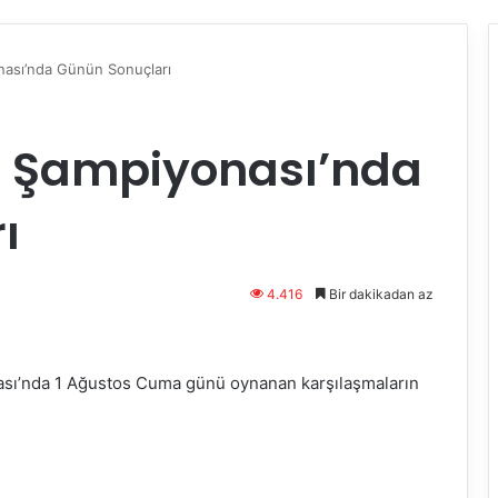
nası’nda Günün Sonuçları
a Şampiyonası’nda
ı
4.416
Bir dakikadan az
sı’nda 1 Ağustos Cuma günü oynanan karşılaşmaların