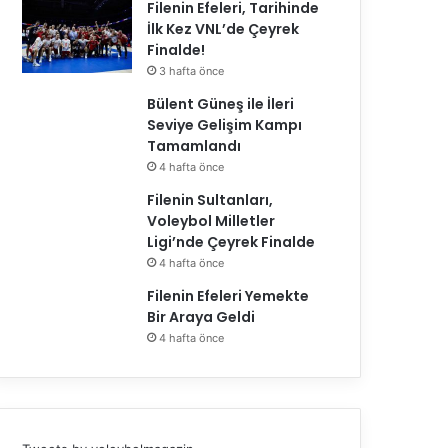
Filenin Efeleri, Tarihinde
İlk Kez VNL’de Çeyrek
Finalde!
3 hafta önce
Bülent Güneş ile İleri
Seviye Gelişim Kampı
Tamamlandı
Üst Manşet
4 hafta önce
4 hafta önce
Filenin Sultanları,
Filenin Efeleri Yemekte B
Voleybol Milletler
Ligi’nde Çeyrek Finalde
4 hafta önce
Filenin Efeleri Yemekte
Bir Araya Geldi
4 hafta önce