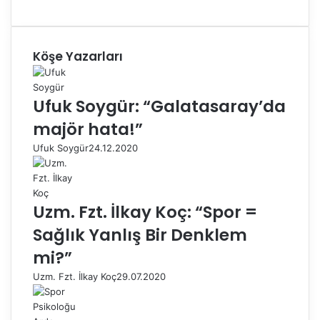
Köşe Yazarları
Ufuk Soygür: “Galatasaray’da
majör hata!”
Ufuk Soygür
24.12.2020
Uzm. Fzt. İlkay Koç: “Spor =
Sağlık Yanlış Bir Denklem
mi?”
Uzm. Fzt. İlkay Koç
29.07.2020