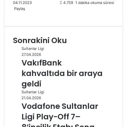
04.11.2023
4.759
1 dakika okuma süresi
Paylaş
F
X
L
T
P
R
W
T
E
Y
a
i
u
i
e
h
e
-
a
c
n
m
n
d
a
l
P
z
e
k
b
t
d
t
e
o
d
Sonrakini Oku
b
e
l
e
i
s
g
s
ı
o
d
r
r
t
A
r
t
r
Sultanlar Ligi
o
I
e
p
a
a
27.04.2026
k
n
s
p
m
i
VakıfBank
t
l
e
kahvaltıda bir araya
p
a
geldi
y
Sultanlar Ligi
l
21.04.2026
a
Vodafone Sultanlar
ş
Ligi Play-Off 7–