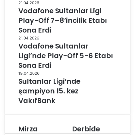
21.04.2026
Vodafone Sultanlar Ligi
Play-Off 7–8’incilik Etabı
Sona Erdi
21.04.2026
Vodafone Sultanlar
Ligi’nde Play-Off 5-6 Etabı
Sona Erdi
19.04.2026
Sultanlar Ligi’nde
şampiyon 15. kez
VakıfBank
Mirza
Derbide
M
D
i
e