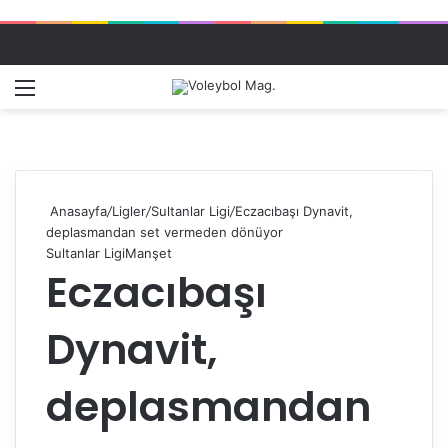
Menü
Dış gö
A
Anasayfa
/
Ligler
/
Sultanlar Ligi
/
Eczacıbaşı Dynavit,
deplasmandan set vermeden dönüyor
Sultanlar Ligi
Manşet
Eczacıbaşı
Dynavit,
deplasmandan