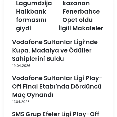
Lagumdzija
kazanan
r
r
Halkbank
Fenerbahçe
z
b
a
i
formasını
Opet oldu
L
d
a
giydi
İlgili Makaleler
e
g
k
u
a
Vodafone Sultanlar Ligi’nde
m
z
d
a
Kupa, Madalya ve Ödüller
z
n
Sahiplerini Buldu
i
a
j
n
19.04.2026
a
F
H
e
Vodafone Sultanlar Ligi Play-
a
n
Off Final Etabı’nda Dördüncü
l
e
k
r
Maç Oynandı
b
b
17.04.2026
a
a
n
h
SMS Grup Efeler Ligi Play-Off
k
ç