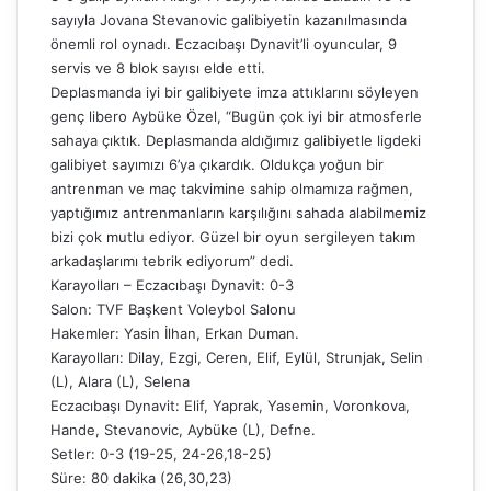
sayıyla Jovana Stevanovic galibiyetin kazanılmasında
önemli rol oynadı. Eczacıbaşı Dynavit’li oyuncular, 9
servis ve 8 blok sayısı elde etti.
Deplasmanda iyi bir galibiyete imza attıklarını söyleyen
genç libero Aybüke Özel, “Bugün çok iyi bir atmosferle
sahaya çıktık. Deplasmanda aldığımız galibiyetle ligdeki
galibiyet sayımızı 6’ya çıkardık. Oldukça yoğun bir
antrenman ve maç takvimine sahip olmamıza rağmen,
yaptığımız antrenmanların karşılığını sahada alabilmemiz
bizi çok mutlu ediyor. Güzel bir oyun sergileyen takım
arkadaşlarımı tebrik ediyorum” dedi.
Karayolları – Eczacıbaşı Dynavit: 0-3
Salon: TVF Başkent Voleybol Salonu
Hakemler: Yasin İlhan, Erkan Duman.
Karayolları: Dilay, Ezgi, Ceren, Elif, Eylül, Strunjak, Selin
(L), Alara (L), Selena
Eczacıbaşı Dynavit: Elif, Yaprak, Yasemin, Voronkova,
Hande, Stevanovic, Aybüke (L), Defne.
Setler: 0-3 (19-25, 24-26,18-25)
Süre: 80 dakika (26,30,23)