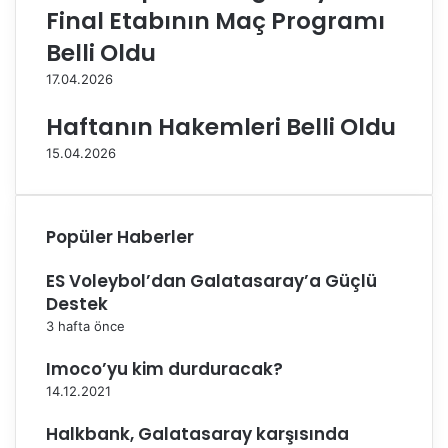
f
e
Final Etabının Maç Programı
o
O
Belli Oldu
r
p
m
e
17.04.2026
a
t
s
o
Haftanın Hakemleri Belli Oldu
ı
l
15.04.2026
n
d
ı
u
g
i
Popüler Haberler
y
d
ES Voleybol’dan Galatasaray’a Güçlü
i
Destek
3 hafta önce
Imoco’yu kim durduracak?
14.12.2021
Halkbank, Galatasaray karşısında