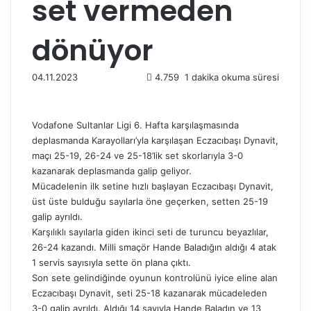
set vermeden
dönüyor
04.11.2023
4.759
1 dakika okuma süresi
Vodafone Sultanlar Ligi 6. Hafta karşılaşmasında
deplasmanda Karayolları’yla karşılaşan Eczacıbaşı Dynavit,
maçı 25-19, 26-24 ve 25-18’lik set skorlarıyla 3-0
kazanarak deplasmanda galip geliyor.
Mücadelenin ilk setine hızlı başlayan Eczacıbaşı Dynavit,
üst üste bulduğu sayılarla öne geçerken, setten 25-19
galip ayrıldı.
Karşılıklı sayılarla giden ikinci seti de turuncu beyazlılar,
26-24 kazandı. Milli smaçör Hande Baladığın aldığı 4 atak
1 servis sayısıyla sette ön plana çıktı.
Son sete gelindiğinde oyunun kontrolünü iyice eline alan
Eczacıbaşı Dynavit, seti 25-18 kazanarak mücadeleden
3-0 galip ayrıldı. Aldığı 14 sayıyla Hande Baladın ve 13