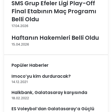
SMS Grup Efeler Ligi Play-Off
’
-
n
2
Final Etabının Maç Programı
d
0
Belli Oldu
e
2
2
2
17.04.2026
0
S
2
e
Haftanın Hakemleri Belli Oldu
1
z
15.04.2026
-
o
2
n
0
u
2
B
Popüler Haberler
2
a
S
ş
Imoco’yu kim durduracak?
e
l
z
ı
14.12.2021
o
y
Halkbank, Galatasaray karşısında
n
o
u
r
18.02.2022
B
ES Voleybol’dan Galatasaray’a Güçlü
a