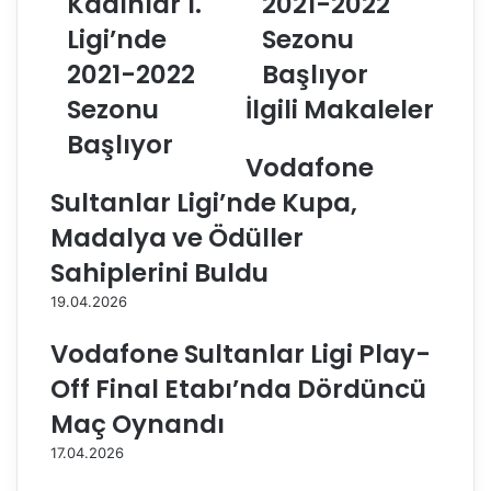
Kadınlar 1.
2021-2022
r
r
Ligi’nde
Sezonu
t
k
a
2021-2022
e
Başlıyor
S
k
Sezonu
İlgili Makaleler
h
l
o
e
Başlıyor
p
r
Vodafone
K
1
Sultanlar Ligi’nde Kupa,
a
.
d
L
Madalya ve Ödüller
ı
i
Sahiplerini Buldu
n
g
l
i
19.04.2026
a
’
r
n
Vodafone Sultanlar Ligi Play-
1
d
Off Final Etabı’nda Dördüncü
.
e
L
2
Maç Oynandı
i
0
17.04.2026
g
2
i
1