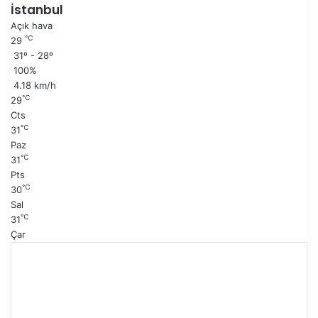
i
a
İstanbul
s
k
Açık hava
a
i
℃
29
y
s
31º - 28º
f
a
100%
a
y
4.18 km/h
f
℃
29
a
Cts
℃
31
Paz
℃
31
Pts
℃
30
Sal
℃
31
Çar