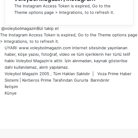
The Instagram Access Token is expired, Go to the
Theme options page > Integrations, to to refresh it.
@voleybolmagazin
Bizi takip et
The Instagram Access Token is expired, Go to the Theme options page
> Integrations, to to refresh it.
UYARI: www.voleybolmagazin.com internet sitesinde yayınlanan
haber, köşe yazısı, fotoğraf, video ve tüm içeriklerin her türlü telif
hakkı Voleybol Magazin'e aittir. İzin alınmadan, kaynak gösterilse
dahi kullanılamaz, alıntı yapılamaz.
Voleybol Magazin 2005 , Tüm Hakları Saklıdır |
Voza Prime Haber
Sistemi
|
Kerberos Prime
Tarafından Gururla
Barındırılır
İletişim
Künye
X
YouTube
Instagram
Facebook
X
LinkedIn
WhatsApp
Telegram
Başa
dön