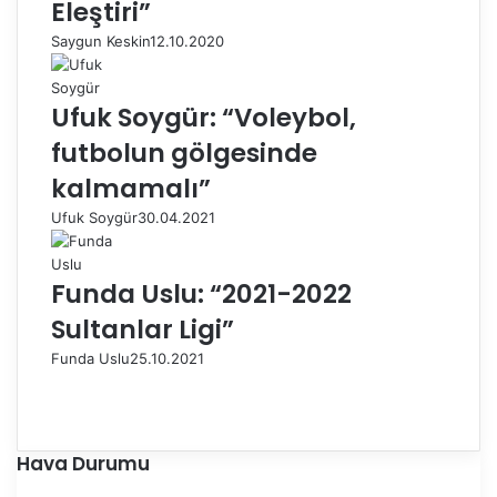
Eleştiri”
Saygun Keskin
12.10.2020
Ufuk Soygür: “Voleybol,
futbolun gölgesinde
kalmamalı”
Ufuk Soygür
30.04.2021
Funda Uslu: “2021-2022
Sultanlar Ligi”
Funda Uslu
25.10.2021
Ö
n
S
c
o
e
n
Hava Durumu
k
r