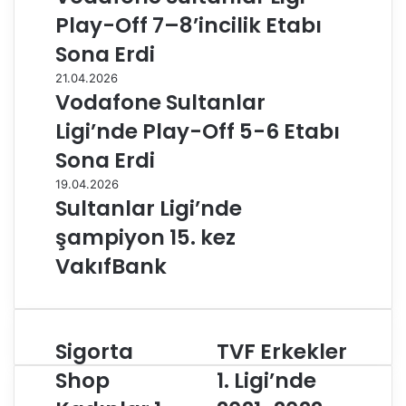
Play-Off 7–8’incilik Etabı
Sona Erdi
21.04.2026
Vodafone Sultanlar
Ligi’nde Play-Off 5-6 Etabı
Sona Erdi
19.04.2026
Sultanlar Ligi’nde
şampiyon 15. kez
VakıfBank
Sigorta
TVF Erkekler
S
T
i
V
Shop
1. Ligi’nde
g
F
o
E