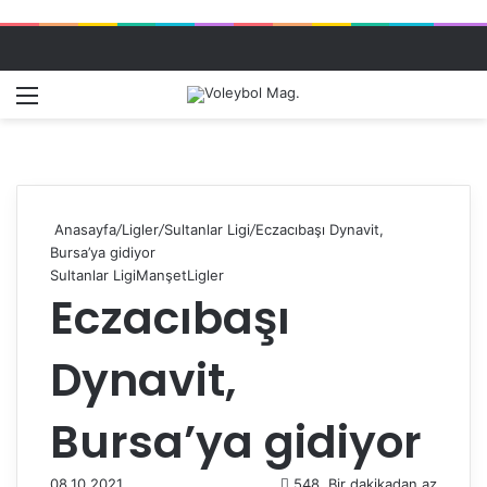
Menü
Dış gö
A
Anasayfa
/
Ligler
/
Sultanlar Ligi
/
Eczacıbaşı Dynavit,
Bursa’ya gidiyor
Sultanlar Ligi
Manşet
Ligler
Eczacıbaşı
Dynavit,
Bursa’ya gidiyor
08.10.2021
548
Bir dakikadan az