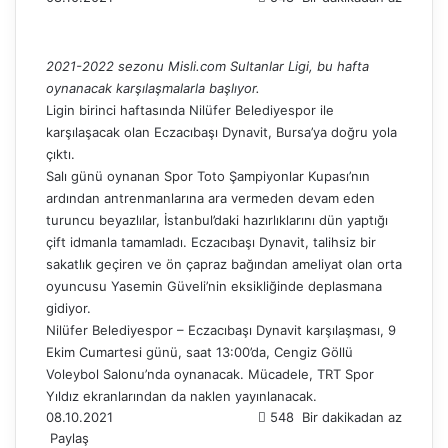
2021-2022 sezonu Misli.com Sultanlar Ligi, bu hafta
oynanacak karşılaşmalarla başlıyor.
Ligin birinci haftasında Nilüfer Belediyespor ile
karşılaşacak olan Eczacıbaşı Dynavit, Bursa’ya doğru yola
çıktı.
Salı günü oynanan Spor Toto Şampiyonlar Kupası’nın
ardından antrenmanlarına ara vermeden devam eden
turuncu beyazlılar, İstanbul’daki hazırlıklarını dün yaptığı
çift idmanla tamamladı. Eczacıbaşı Dynavit, talihsiz bir
sakatlık geçiren ve ön çapraz bağından ameliyat olan orta
oyuncusu Yasemin Güveli’nin eksikliğinde deplasmana
gidiyor.
Nilüfer Belediyespor – Eczacıbaşı Dynavit karşılaşması, 9
Ekim Cumartesi günü, saat 13:00’da, Cengiz Göllü
Voleybol Salonu’nda oynanacak. Mücadele, TRT Spor
Yıldız ekranlarından da naklen yayınlanacak.
08.10.2021
548
Bir dakikadan az
Paylaş