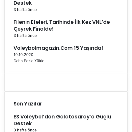
ş
Destek
l
3 hafta önce
ı
y
Filenin Efeleri, Tarihinde İlk Kez VNL’de
o
Çeyrek Finalde!
r
3 hafta önce
Voleybolmagazin.Com 15 Yaşında!
10.10.2020
Daha Fazla Yükle
Son Yazılar
ES Voleybol’dan Galatasaray’a Güçlü
Destek
3 hafta önce