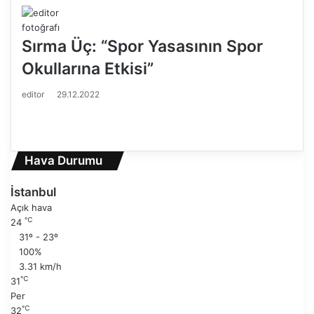
Sırma Üç: “Spor Yasasının Spor
Okullarına Etkisi”
editor
29.12.2022
Ö
n
S
c
o
e
n
Hava Durumu
k
r
i
a
İstanbul
s
k
Açık hava
a
i
℃
24
y
s
31º - 23º
f
a
100%
a
y
3.31 km/h
f
℃
31
a
Per
℃
32