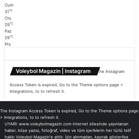
Cum
℃
31
Cts
℃
29
Paz
℃
29
Pts
Voleybol Magazin | Instagram
The Instagram
Access Token is expired, Go to the Theme options page >
Integrations, to to refresh it.
The Instagram Access Token is expired, Go to the Theme options page
> Integrations, to to refresh it.
UYARI: www.voleybolmagazin.com internet sitesinde yayınlanan
haber, köşe yazısı, fotoğraf, video ve tüm içeriklerin her türlü telif
hakkı Voleybol Magazin'e aittir. İzin alınmadan, kaynak gösterilse