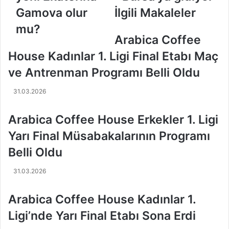
a
c
Gamova olur
İlgili Makaleler
F
ı
e
b
mu?
d
a
Arabica Coffee
o
ş
House Kadınlar 1. Ligi Final Etabı Maç
r
ı
o
D
ve Antrenman Programı Belli Oldu
v
y
t
n
31.03.2026
s
a
e
v
Arabica Coffee House Erkekler 1. Ligi
v
i
a
t
Yarı Final Müsabakalarının Programı
y
,
Belli Oldu
e
B
n
u
31.03.2026
i
r
E
s
Arabica Coffee House Kadınlar 1.
k
a
a
'
Ligi’nde Yarı Final Etabı Sona Erdi
t
y