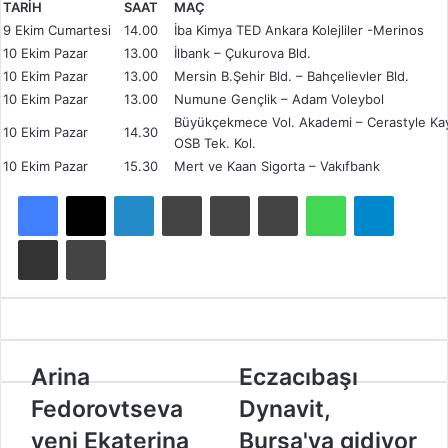
TARİH
SAAT
MAÇ
9 Ekim Cumartesi
14.00
İba Kimya TED Ankara Kolejliler -Merinos
10 Ekim Pazar
13.00
İlbank – Çukurova Bld.
10 Ekim Pazar
13.00
Mersin B.Şehir Bld. – Bahçelievler Bld.
10 Ekim Pazar
13.00
Numune Gençlik – Adam Voleybol
Büyükçekmece Vol. Akademi – Cerastyle Ka
10 Ekim Pazar
14.30
OSB Tek. Kol.
10 Ekim Pazar
15.30
Mert ve Kaan Sigorta – Vakıfbank
Facebook
X
LinkedIn
Tumblr
Pinterest
Reddit
WhatsApp
Telegram
E-Posta ile paylaş
Yazdır
A
Arina
E
Eczacıbaşı
r
c
Fedorovtseva
Dynavit,
i
z
n
a
yeni Ekaterina
Bursa'ya gidiyor