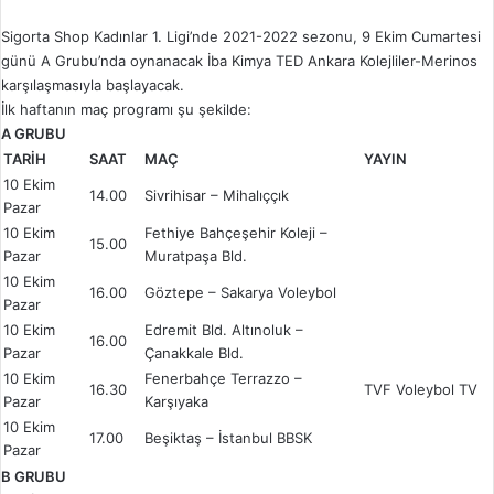
Sigorta Shop Kadınlar 1. Ligi’nde 2021-2022 sezonu, 9 Ekim Cumartesi
günü A Grubu’nda oynanacak İba Kimya TED Ankara Kolejliler-Merinos
karşılaşmasıyla başlayacak.
İlk haftanın maç programı şu şekilde:
A GRUBU
TARİH
SAAT
MAÇ
YAYIN
10 Ekim
14.00
Sivrihisar – Mihalıççık
Pazar
10 Ekim
Fethiye Bahçeşehir Koleji –
15.00
Pazar
Muratpaşa Bld.
10 Ekim
16.00
Göztepe – Sakarya Voleybol
Pazar
10 Ekim
Edremit Bld. Altınoluk –
16.00
Pazar
Çanakkale Bld.
10 Ekim
Fenerbahçe Terrazzo –
16.30
TVF Voleybol TV
Pazar
Karşıyaka
10 Ekim
17.00
Beşiktaş – İstanbul BBSK
Pazar
B GRUBU