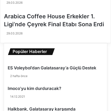
e
a
29.03.2026
r
g
i
i
Arabica Coffee House Erkekler 1.
n
d
a
i
Ligi’nde Çeyrek Final Etabı Sona Erdi
G
y
a
o
29.03.2026
m
r
o
v
Popüler Haberler
a
o
l
ES Voleybol’dan Galatasaray’a Güçlü Destek
u
r
2 hafta önce
m
u
Imoco’yu kim durduracak?
?
14.12.2021
Halkbank, Galatasaray karşısında