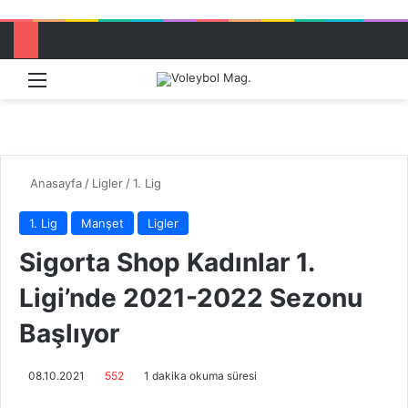
Menü
Dış görü
Aram
Anasayfa
/
Ligler
/
1. Lig
1. Lig
Manşet
Ligler
Sigorta Shop Kadınlar 1.
Ligi’nde 2021-2022 Sezonu
Başlıyor
08.10.2021
552
1 dakika okuma süresi