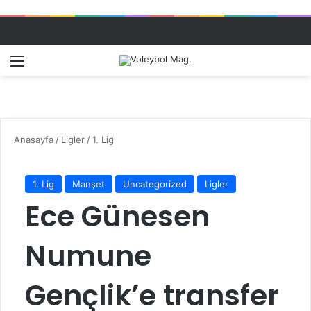
Menü
Dış gö
A
Anasayfa
/
Ligler
/
1. Lig
1. Lig
Manşet
Uncategorized
Ligler
Ece Günesen
Numune
Gençlik’e transfer