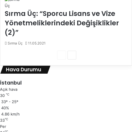
Sırma Üç: “Sporcu Lisans ve Vize
Yönetmeliklerindeki Değişiklikler
(2)”
Sırma Üç
11.05.2021
Ö
S
n
o
Hava Durumu
c
n
e
r
İstanbul
k
a
Açık hava
℃
30
i
k
33º - 25º
s
i
40%
a
s
4.86 km/h
℃
33
y
a
Per
f
y
℃