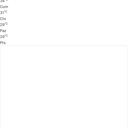
34
a
f
Cum
℃
31
a
Cts
℃
29
Paz
℃
29
Pts