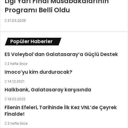
Ligi Yarı Final Müsabakalarının
Programı Belli Oldu
31.03.2026
Popüler Haberler
ES Voleybol’dan Galatasaray’a Güçlü Destek
2 hafta önce
Imoco’yu kim durduracak?
14.12.2021
Halkbank, Galatasaray karşısında
18.02.2022
Filenin Efeleri, Tarihinde İlk Kez VNL’de Çeyrek
Finalde!
3 hafta önce