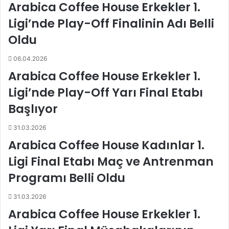
Arabica Coffee House Erkekler 1.
’
n
Ligi’nde Play-Off Finalinin Adı Belli
d
Oldu
e
1
06.04.2026
8
.
Arabica Coffee House Erkekler 1.
H
Ligi’nde Play-Off Yarı Final Etabı
a
f
Başlıyor
t
a
31.03.2026
B
Arabica Coffee House Kadınlar 1.
a
ş
Ligi Final Etabı Maç ve Antrenman
l
Programı Belli Oldu
ı
y
31.03.2026
o
r
Arabica Coffee House Erkekler 1.