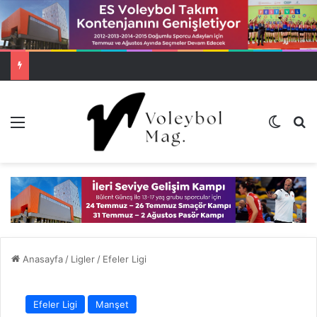
Menü
Dış gö
A
Anasayfa
/
Ligler
/
Efeler Ligi
Efeler Ligi
Manşet