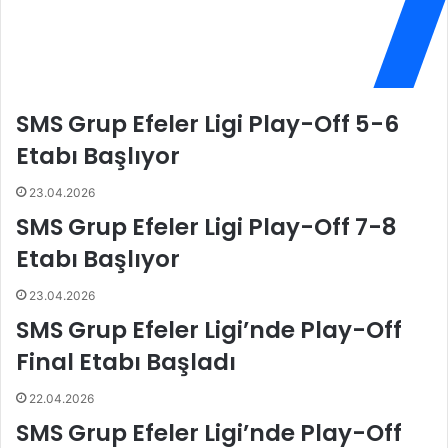
r
a
i
n
m
L
i
i
z
u
SMS Grup Efeler Ligi Play-Off 5-6
M
,
a
Z
Etabı Başlıyor
r
e
k
r
23.04.2026
a
e
SMS Grup Efeler Ligi Play-Off 7-8
O
n
l
S
Etabı Başlıyor
m
p
a
o
23.04.2026
Y
r
SMS Grup Efeler Ligi’nde Play-Off
o
'
l
d
Final Etabı Başladı
u
a
n
22.04.2026
d
SMS Grup Efeler Ligi’nde Play-Off
a