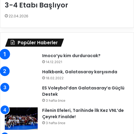
3-4 Etabı Başlıyor
"
22.04.2026
Popüler Haberler
Imoco’yu kim durduracak?
14.12.2021
Halkbank, Galatasaray karşısında
18.02.2022
ES Voleybol’dan Galatasaray’a Güçlü
Destek
3 hafta önce
Filenin Efeleri, Tarihinde İlk Kez VNL’de
Çeyrek Finalde!
3 hafta önce