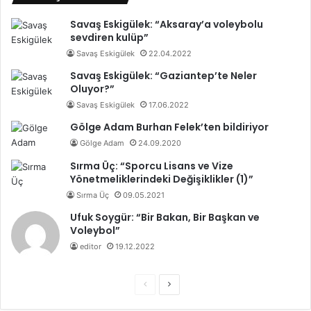
Savaş Eskigülek: “Aksaray’a voleybolu
sevdiren kulüp”
Savaş Eskigülek
22.04.2022
Savaş Eskigülek: “Gaziantep’te Neler
Oluyor?”
Savaş Eskigülek
17.06.2022
Gölge Adam Burhan Felek’ten bildiriyor
Gölge Adam
24.09.2020
Sırma Üç: “Sporcu Lisans ve Vize
Yönetmeliklerindeki Değişiklikler (1)”
Sırma Üç
09.05.2021
Ufuk Soygür: “Bir Bakan, Bir Başkan ve
Voleybol”
editor
19.12.2022
Ö
S
n
o