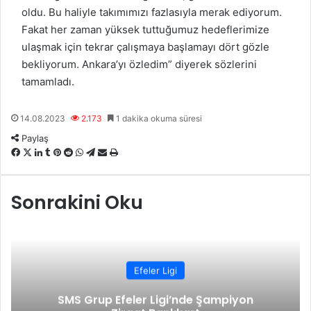
oldu. Bu haliyle takımımızı fazlasıyla merak ediyorum.
Fakat her zaman yüksek tuttuğumuz hedeflerimize
ulaşmak için tekrar çalışmaya başlamayı dört gözle
bekliyorum. Ankara’yı özledim” diyerek sözlerini
tamamladı.
14.08.2023
2.173
1 dakika okuma süresi
Paylaş
F
X
L
T
P
R
W
T
E
Y
a
i
u
i
e
h
e
-
a
c
n
m
n
d
a
l
P
z
Sonrakini Oku
e
k
b
t
d
t
e
o
d
b
e
l
e
i
s
g
s
ı
o
d
r
r
t
A
r
t
r
o
I
e
p
a
a
k
n
s
p
m
i
t
l
Efeler Ligi
e
SMS Grup Efeler Ligi’nde Şampiyon
p