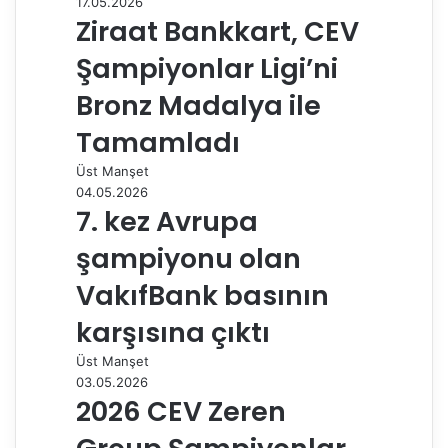
17.05.2026
k
n
s
p
m
i
Ziraat Bankkart, CEV
t
l
e
Şampiyonlar Ligi’ni
p
a
Bronz Madalya ile
y
Tamamladı
l
a
Üst Manşet
ş
04.05.2026
7. kez Avrupa
şampiyonu olan
VakıfBank basının
karşısına çıktı
Üst Manşet
03.05.2026
2026 CEV Zeren