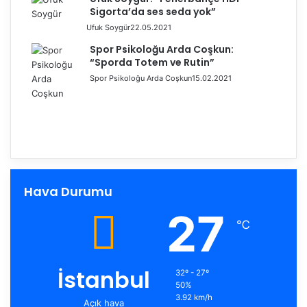
Sigorta’da ses seda yok”
Ufuk Soygür
22.05.2021
Spor Psikoloğu Arda Coşkun:
“Sporda Totem ve Rutin”
Spor Psikoloğu Arda Coşkun
15.02.2021
Ö
n
S
c
o
e
n
k
r
i
a
Hava Durumu
s
k
a
27
i
y
℃
s
f
a
a
y
İstanbul
32º - 27º
f
50%
a
3.92 km/h
Açık hava