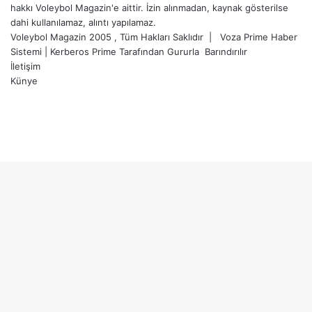
hakkı Voleybol Magazin'e aittir. İzin alınmadan, kaynak gösterilse
dahi kullanılamaz, alıntı yapılamaz.
Voleybol Magazin 2005 , Tüm Hakları Saklıdır |
Voza Prime Haber
Sistemi
|
Kerberos Prime
Tarafından Gururla
Barındırılır
İletişim
Künye
X
YouTube
Instagram
Facebook
X
LinkedIn
WhatsApp
Telegram
Başa
dön
tuşu