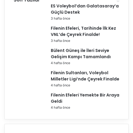
t
ES Voleybol’dan Galatasaray’a
a
Güçlü Destek
b
3 hafta önce
a
Filenin Efeleri, Tarihinde İlk Kez
ş
VNL’de Çeyrek Finalde!
l
3 hafta önce
a
d
Bülent Güneş ile İleri Seviye
ı
Gelişim Kampı Tamamlandı
4 hafta önce
Filenin Sultanları, Voleybol
Milletler Ligi’nde Çeyrek Finalde
4 hafta önce
Filenin Efeleri Yemekte Bir Araya
Geldi
4 hafta önce