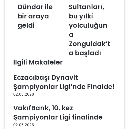
u
Dündar ile
a
Sultanları,
s
n
bir araya
bu yılki
M
k
e
’
geldi
yolculuğun
y
ı
a
e
n
r
d
Zonguldak’t
-
e
a başladı
L
s
a
t
İlgili Makaleler
n
e
d
k
Eczacıbaşı Dynavit
r
l
u
e
Şampiyonlar Ligi’nde Finalde!
t
d
02.05.2026
i
i
l
ğ
VakıfBank, 10. kez
e
i
E
Y
Şampiyonlar Ligi finalinde
d
a
02.05.2026
a
r