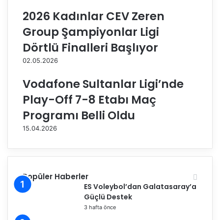
E
ı
2026 Kadınlar CEV Zeren
r
n
d
ı
Group Şampiyonlar Ligi
e
n
Dörtlü Finalleri Başlıyor
m
S
D
u
02.05.2026
ü
l
n
t
Vodafone Sultanlar Ligi’nde
d
a
Play-Off 7-8 Etabı Maç
a
n
r
l
Programı Belli Oldu
i
a
15.04.2026
l
r
e
ı
b
,
i
b
r
u
Popüler Haberler
a
y
ES Voleybol’dan Galatasaray’a
r
ı
Güçlü Destek
a
l
3 hafta önce
y
k