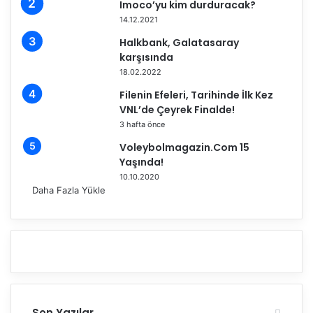
a
i
Imoco’yu kim durduracak?
g
y
14.12.2021
e
o
Halkbank, Galatasaray
l
l
karşısında
d
c
18.02.2022
i
u
l
Filenin Efeleri, Tarihinde İlk Kez
u
VNL’de Çeyrek Finalde!
ğ
3 hafta önce
u
Voleybolmagazin.Com 15
n
Yaşında!
a
10.10.2020
Z
Daha Fazla Yükle
o
n
g
u
l
d
a
k
’
Son Yazılar