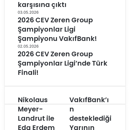
karşısına çıktı
03.05.2026
2026 CEV Zeren Group
Şampiyonlar Ligi
Şampiyonu VakıfBank!
02.05.2026
2026 CEV Zeren Group
Şampiyonlar Ligi’nde Türk
Finali!
Nikolaus
VakıfBank’ı
N
V
i
a
Meyer-
n
k
k
Landrut ile
desteklediği
o
ı
l
f
Eda Erdem
Yarının
a
B