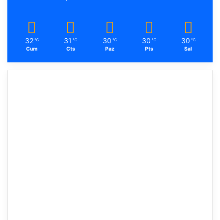
32
31
30
30
30
℃
℃
℃
℃
℃
Cum
Cts
Paz
Pts
Sal