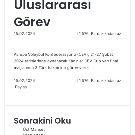
Uluslararası
Görev
15.02.2024
1.576
Bir dakikadan az
Avrupa Voleybol Konfederasyonu (CEV), 21-27 Şubat
2024 tarihlerinde oynanacak Kadınlar CEV Cup yarı final
maçlarında 3 Türk hakemine görev verdi.
15.02.2024
1.576
Bir dakikadan az
Paylaş
F
X
L
T
P
R
W
T
E
Y
a
i
u
i
e
h
e
-
a
c
n
m
n
d
a
l
P
z
e
k
b
t
d
t
e
o
d
Sonrakini Oku
b
e
l
e
i
s
g
s
ı
o
d
r
r
t
A
r
t
r
Üst Manşet
o
I
e
p
a
a