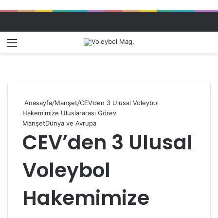
Menü
Dış gö
A
Anasayfa
/
Manşet
/
CEV’den 3 Ulusal Voleybol
Hakemimize Uluslararası Görev
Manşet
Dünya ve Avrupa
CEV’den 3 Ulusal
Voleybol
Hakemimize