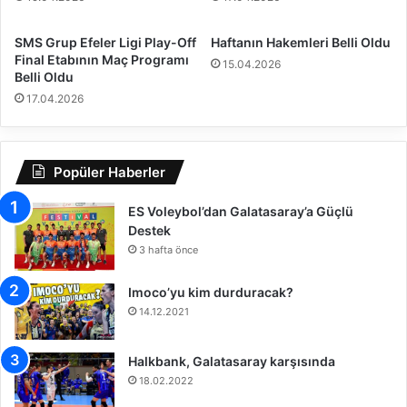
p
n
a
k
y
o
SMS Grup Efeler Ligi Play-Off
Haftanın Hakemleri Belli Oldu
ı
n
Final Etabının Maç Programı
15.04.2026
m
Belli Oldu
u
ü
ğ
17.04.2026
z
u
e
o
y
l
Popüler Haberler
e
d
b
u
ı
ES Voleybol’dan Galatasaray’a Güçlü
(
r
Destek
V
a
I
3 hafta önce
k
D
t
E
Imoco’yu kim durduracak?
ı
O
14.12.2021
)
Halkbank, Galatasaray karşısında
18.02.2022