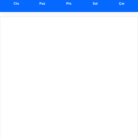
Cts
Paz
Pts
Sal
Çar