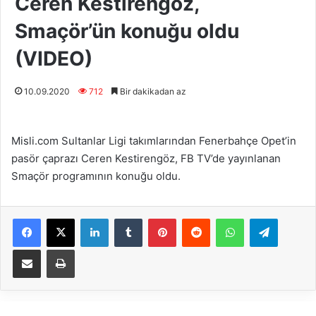
Ceren Kestirengöz,
Smaçör’ün konuğu oldu
(VIDEO)
10.09.2020
712
Bir dakikadan az
Misli.com Sultanlar Ligi takımlarından Fenerbahçe Opet’in
pasör çaprazı Ceren Kestirengöz, FB TV’de yayınlanan
Smaçör programının konuğu oldu.
Facebook
X
LinkedIn
Tumblr
Pinterest
Reddit
WhatsApp
Telegram
E-Posta ile paylaş
Yazdır