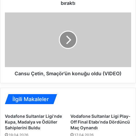
n
bıraktı
e
r
C
b
a
a
n
h
s
ç
u
e
Ç
H
e
D
t
I
i
S
n
Cansu Çetin, Smaçör'ün konuğu oldu (VIDEO)
i
,
g
S
o
m
r
a
İlgili Makaleler
t
ç
a
ö
Vodafone Sultanlar Ligi’nde
Vodafone Sultanlar Ligi Play-
,
r
Kupa, Madalya ve Ödüller
Off Final Etabı’nda Dördüncü
k
'
Sahiplerini Buldu
Maç Oynandı
u
ü
19.04.2026
17.04.2026