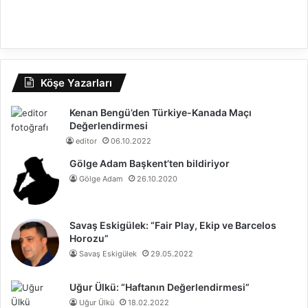
Köşe Yazarları
Kenan Bengü’den Türkiye-Kanada Maçı
Değerlendirmesi
editor
06.10.2022
Gölge Adam Başkent’ten bildiriyor
Gölge Adam
26.10.2020
Savaş Eskigülek: “Fair Play, Ekip ve Barcelos
Horozu”
Savaş Eskigülek
29.05.2022
Uğur Ülkü: “Haftanın Değerlendirmesi”
Uğur Ülkü
18.02.2022