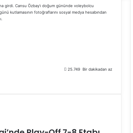
şına girdi. Cansu Özbay’ı doğum gününde voleybolcu
günü kutlamasının fotoğraflarını sosyal medya hesabından
ı.
25.749
Bir dakikadan az
gi’nde Play-Off 7-8 Etabı