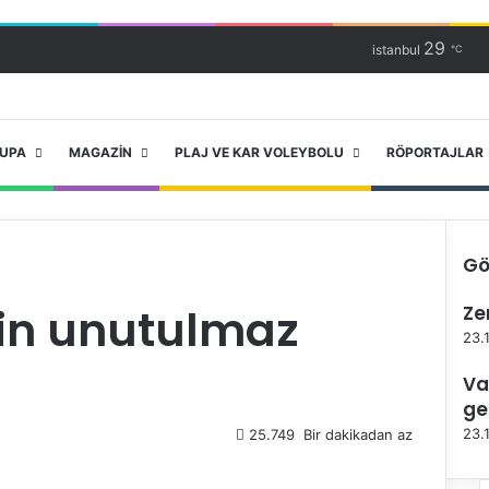
29
istanbul
℃
RUPA
MAGAZIN
PLAJ VE KAR VOLEYBOLU
RÖPORTAJLAR
Gö
K
in unutulmaz
Ze
a
p
23.
a
Va
l
ı
ge
23.
25.749
Bir dakikadan az