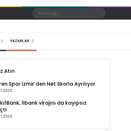
Kayıt Ol
Rastgele Makale
Kenar Bölmesi
Dış görünümü değiştir
Arama
yap
...
X
YouTube
Instagram
YAZARLAR
z Atın
ren Spor İzmir’den Net Skorla Ayrılıyor
11.2025
kıfBank, İlbank virajını da kayıpsız
çti
11.2025