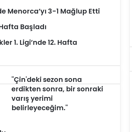
de Menorca’yı 3-1 Mağlup Etti
 Hafta Başladı
er 1. Ligi’nde 12. Hafta
"Çin'deki sezon sona
"
Ç
erdikten sonra, bir sonraki
i
varış yerimi
n
'
belirleyeceğim."
d
e
k
i