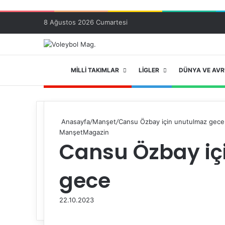
8 Ağustos 2026 Cumartesi
ANA SAYFA
MILLI TAKIMLAR
LIGLER
DÜNYA VE AV
Anasayfa
/
Manşet
/
Cansu Özbay için unutulmaz gece
Manşet
Magazin
Cansu Özbay iç
gece
22.10.2023