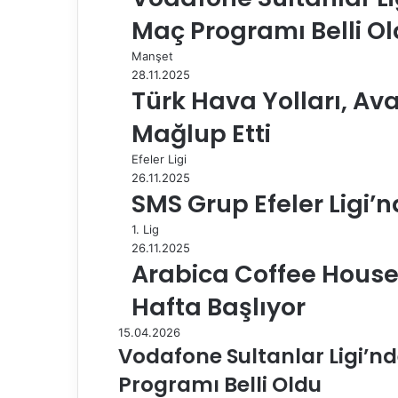
e
Maç Programı Belli O
p
a
Manşet
y
28.11.2025
l
Türk Hava Yolları, Av
a
Mağlup Etti
ş
Efeler Ligi
26.11.2025
SMS Grup Efeler Ligi’n
1. Lig
26.11.2025
Arabica Coffee House E
Hafta Başlıyor
15.04.2026
Vodafone Sultanlar Ligi’nd
Programı Belli Oldu