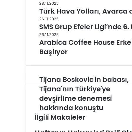
28.11.2025
Türk Hava Yolları, Avarca 
26.11.2025
SMS Grup Efeler Ligi’nde 6.
26.11.2025
Arabica Coffee House Erkekl
Başlıyor
Tijana Boskovic'in babası,
T
i
Tijana'nın Türkiye'ye
j
devşirilme denemesi
a
n
hakkında konuştu
a
İlgili Makaleler
B
o
s