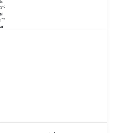
ts
℃
0
al
℃
1
ar