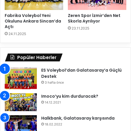
i
b
Fabrika Voleybol Yeni
Zeren Spor İzmir’den Net
i
Okulunu Ankara Sincan’da
Skorla Ayrılıyor
b
Açtı
e
23.11.2025
24.11.2025
l
l
i
o
Popüler Haberler
l
d
ES Voleybol’dan Galatasaray’a Güçlü
u
Destek
3 hafta önce
Imoco’yu kim durduracak?
14.12.2021
Halkbank, Galatasaray karşısında
18.02.2022