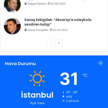
Saygun Keskin
02.06.2020
Savaş Eskigülek: “Aksaray’a voleybolu
sevdiren kulüp”
Savaş Eskigülek
22.04.2022
Ö
S
n
o
c
n
Hava Durumu
e
r
k
a
31
℃
i
k
s
i
a
s
İstanbul
31º - 28º
44%
y
a
2.26 km/h
Açık hava
f
y