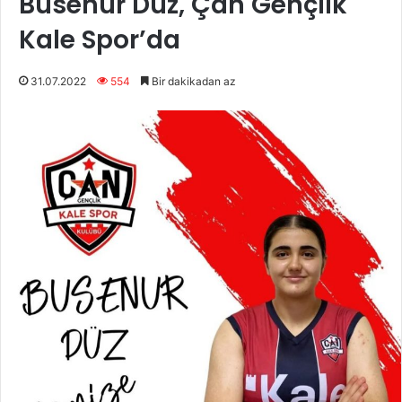
Busenur Düz, Çan Gençlik
Kale Spor’da
31.07.2022
554
Bir dakikadan az