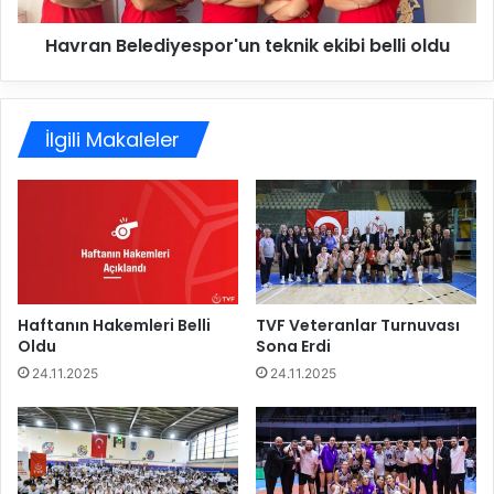
l
l
Havran Belediyespor'un teknik ekibi belli oldu
e
e
d
d
i
i
y
y
İlgili Makaleler
e
e
s
s
p
p
o
o
r
r
'
'
d
u
a
n
t
Haftanın Hakemleri Belli
TVF Veteranlar Turnuvası
Oldu
Sona Erdi
e
k
24.11.2025
24.11.2025
n
i
k
e
k