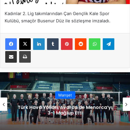
Kadınlar 2. Lig takımlarından Çan Gençlik Kale Spor
Kulübü, smaçör Busenur Düz ile sözleşme imzaladı.
Facebook
X
LinkedIn
Tumblr
Pinterest
Reddit
WhatsApp
Telegram
E-Posta ile paylaş
Yazdır
Manşet
Türk Hava Yolları, Avarca de Menorca’yı
3-1 Mağlup Etti