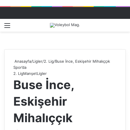
Menü
Dış gö
A
Anasayfa
/
Ligler
/
2. Lig
/
Buse İnce, Eskişehir Mihalıççık
Spor’da
2. Lig
Manşet
Ligler
Buse İnce,
Eskişehir
Mihalıççık