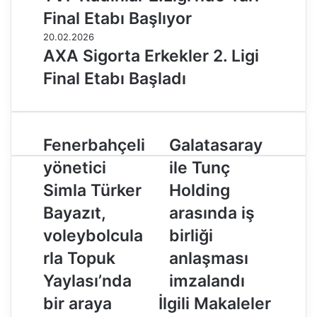
Final Etabı Başlıyor
20.02.2026
AXA Sigorta Erkekler 2. Ligi
Final Etabı Başladı
F
Fenerbahçeli
G
Galatasaray
e
a
yönetici
ile Tunç
n
l
e
a
Simla Türker
Holding
r
t
Bayazıt,
arasında iş
b
a
a
s
voleybolcula
birliği
h
a
rla Topuk
anlaşması
ç
r
e
a
Yaylası’nda
imzalandı
l
y
bir araya
İlgili Makaleler
i
i