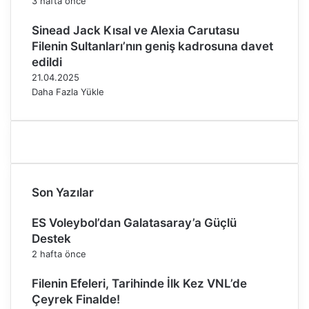
3 hafta önce
o
l
p
a
Sinead Jack Kısal ve Alexia Carutasu
u
n
Filenin Sultanları’nın geniş kadrosuna davet
k
d
edildi
Y
ı
21.04.2025
a
Daha Fazla Yükle
y
l
a
s
ı
’
n
Son Yazılar
d
a
ES Voleybol’dan Galatasaray’a Güçlü
b
Destek
i
r
2 hafta önce
a
Filenin Efeleri, Tarihinde İlk Kez VNL’de
r
a
Çeyrek Finalde!