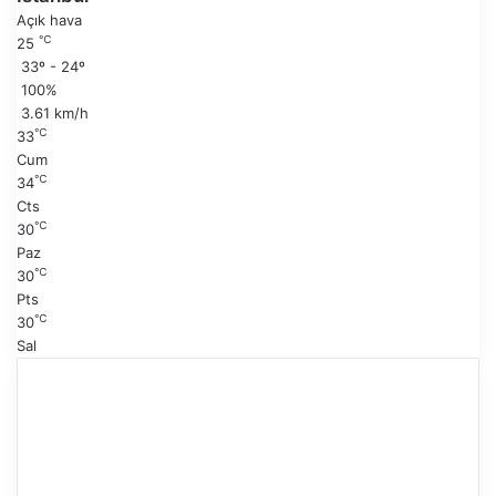
s
k
Açık hava
a
i
℃
25
y
s
33º - 24º
f
a
100%
a
y
3.61 km/h
f
℃
33
a
Cum
℃
34
Cts
℃
30
Paz
℃
30
Pts
℃
30
Sal