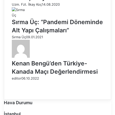
Uzm. Fzt. İlkay Koç
14.08.2020
Sırma Üç: “Pandemi Döneminde
Alt Yapı Çalışmaları”
Sırma Üç
09.01.2021
Kenan Bengü’den Türkiye-
Kanada Maçı Değerlendirmesi
editor
06.10.2022
Ö
n
S
c
o
e
n
Hava Durumu
k
r
i
a
İstanbul