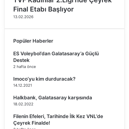
TVF Kadınlar 2.Ligi’nde Çeyrek
a
ş
Final Etabı Başlıyor
z
b
13.02.2026
ı
i
t
r
,
l
v
i
Popüler Haberler
o
ğ
l
i
ES Voleybol’dan Galatasaray’a Güçlü
e
a
y
n
Destek
b
l
2 hafta önce
o
a
l
ş
Imoco’yu kim durduracak?
c
m
14.12.2021
u
a
l
s
Halkbank, Galatasaray karşısında
a
ı
18.02.2022
r
i
l
m
Filenin Efeleri, Tarihinde İlk Kez VNL’de
a
z
Çeyrek Finalde!
T
a