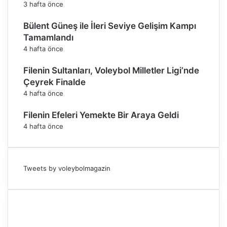
y
3 hafta önce
a
g
Bülent Güneş ile İleri Seviye Gelişim Kampı
e
Tamamlandı
l
4 hafta önce
d
i
Filenin Sultanları, Voleybol Milletler Ligi’nde
Çeyrek Finalde
4 hafta önce
Filenin Efeleri Yemekte Bir Araya Geldi
4 hafta önce
Tweets by voleybolmagazin