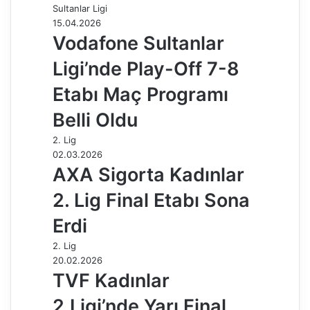
Sultanlar Ligi
o
I
e
p
a
a
15.04.2026
k
n
s
p
m
i
Vodafone Sultanlar
t
l
e
Ligi’nde Play-Off 7-8
p
a
Etabı Maç Programı
y
Belli Oldu
l
a
2. Lig
ş
02.03.2026
AXA Sigorta Kadınlar
2. Lig Final Etabı Sona
Erdi
2. Lig
20.02.2026
TVF Kadınlar
2.Ligi’nde Yarı Final