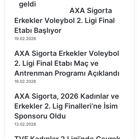
y
l
geldi
ö
e
AXA Sigorta
n
T
Erkekler Voleybol 2. Ligi Final
e
u
t
n
Etabı Başlıyor
i
ç
19.02.2026
c
H
i
o
AXA Sigorta Erkekler Voleybol
S
l
i
d
2. Ligi Final Etabı Maç ve
m
i
Antrenman Programı Açıklandı
l
n
a
g
19.02.2026
T
a
ü
r
AXA Sigorta, 2026 Kadınlar ve
r
a
Erkekler 2. Lig Finalleri’ne İsim
k
s
e
ı
Sponsoru Oldu
r
n
13.02.2026
B
d
a
a
y
i