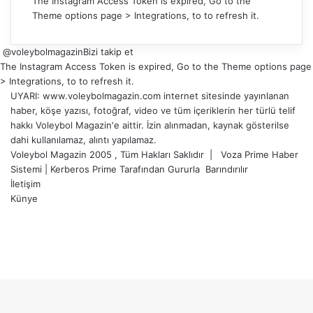
The Instagram Access Token is expired, Go to the
Theme options page > Integrations, to to refresh it.
@voleybolmagazin
Bizi takip et
The Instagram Access Token is expired, Go to the Theme options page
> Integrations, to to refresh it.
UYARI: www.voleybolmagazin.com internet sitesinde yayınlanan
haber, köşe yazısı, fotoğraf, video ve tüm içeriklerin her türlü telif
hakkı Voleybol Magazin'e aittir. İzin alınmadan, kaynak gösterilse
dahi kullanılamaz, alıntı yapılamaz.
Voleybol Magazin 2005 , Tüm Hakları Saklıdır |
Voza Prime Haber
Sistemi
|
Kerberos Prime
Tarafından Gururla
Barındırılır
İletişim
Künye
X
YouTube
Instagram
Facebook
X
LinkedIn
WhatsApp
Telegram
Başa
dön
tuşu