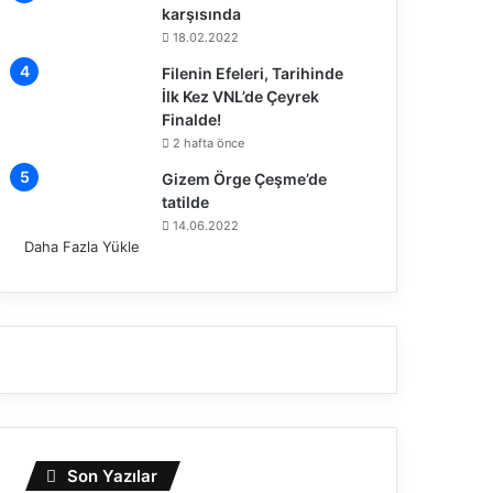
karşısında
18.02.2022
Filenin Efeleri, Tarihinde
İlk Kez VNL’de Çeyrek
Finalde!
2 hafta önce
Gizem Örge Çeşme’de
tatilde
14.06.2022
Daha Fazla Yükle
Son Yazılar