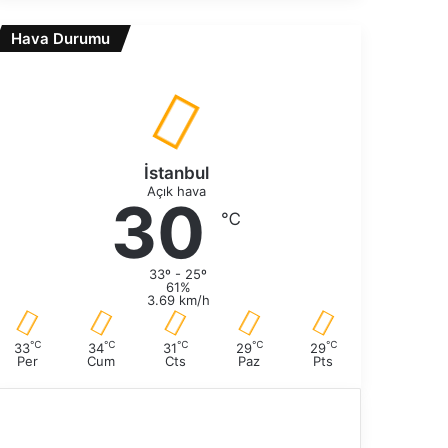
k
r
i
Hava Durumu
a
s
k
a
i
y
s
f
a
a
y
f
İstanbul
a
Açık hava
30
℃
33º - 25º
61%
3.69 km/h
℃
℃
℃
℃
℃
33
34
31
29
29
Per
Cum
Cts
Paz
Pts