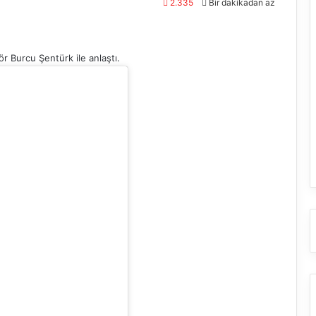
2.335
Bir dakikadan az
r Burcu Şentürk ile anlaştı.