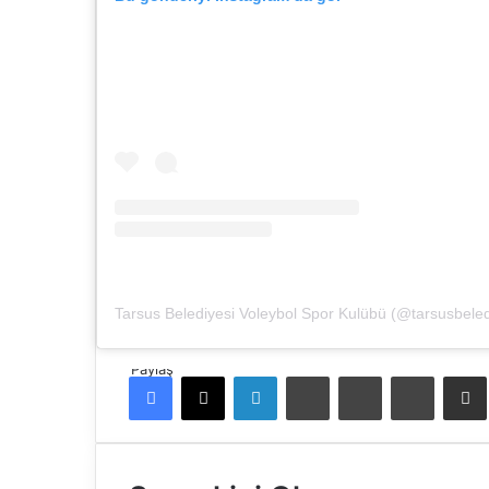
Paylaş
Facebook
X
LinkedIn
Tumblr
Pinterest
Reddit
E-Pos