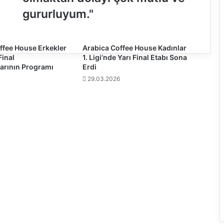
ü
r
gururluyum."
k
m
i
ffee House Erkekler
Arabica Coffee House Kadınlar
l
 Final
1. Ligi’nde Yarı Final Etabı Sona
l
arının Programı
Erdi
i
29.03.2026
t
a
k
ı
m
ı
n
ı
n
k
o
ç
u
o