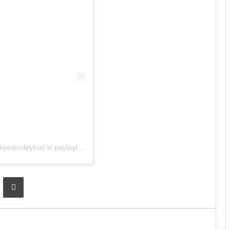
Tarsus Belediyesi Voleybol Spor Kulübü (@tarsusbelediyesivoleybol)’in paylaştığı bir gönderi
ta ile paylaş
Yazdır