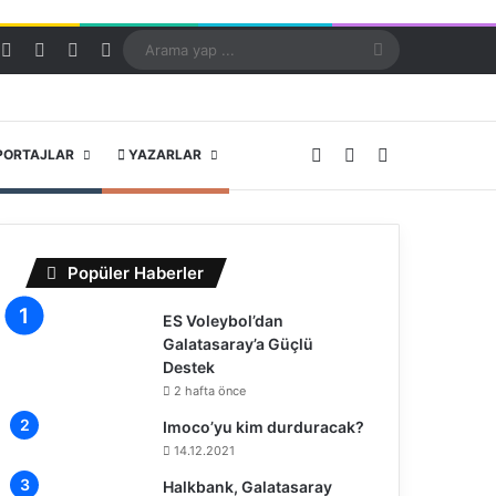
Kayıt Ol
Rastgele Makale
Kenar Bölmesi
Dış görünümü değiştir
Arama
yap
...
X
YouTube
Instagram
PORTAJLAR
YAZARLAR
Popüler Haberler
ES Voleybol’dan
Galatasaray’a Güçlü
Destek
2 hafta önce
Imoco’yu kim durduracak?
14.12.2021
Halkbank, Galatasaray