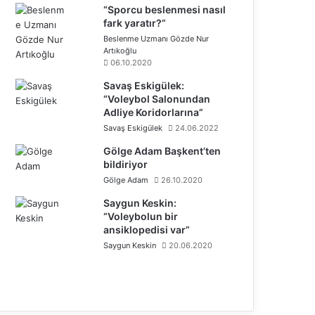
“Sporcu beslenmesi nasıl
fark yaratır?”
Beslenme Uzmanı Gözde Nur
Artıkoğlu
06.10.2020
Savaş Eskigülek:
“Voleybol Salonundan
Adliye Koridorlarına”
Savaş Eskigülek
24.06.2022
Gölge Adam Başkent’ten
bildiriyor
Gölge Adam
26.10.2020
Saygun Keskin:
“Voleybolun bir
ansiklopedisi var”
Saygun Keskin
20.06.2020
Ö
n
S
c
o
e
n