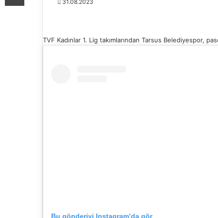
31.08.2023
TVF Kadınlar 1. Lig takımlarından Tarsus Belediyespor, pasö
Bu gönderiyi Instagram’da gör