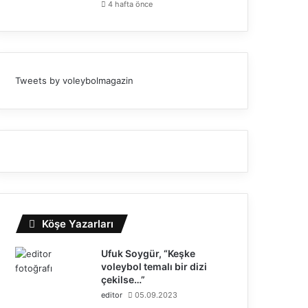
4 hafta önce
Tweets by voleybolmagazin
Köşe Yazarları
Ufuk Soygür, “Keşke
voleybol temalı bir dizi
çekilse…”
editor
05.09.2023