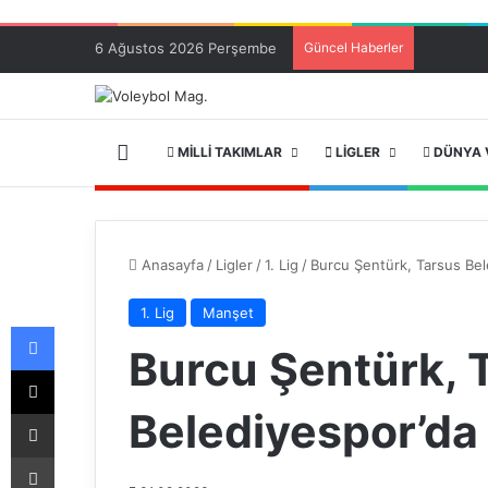
6 Ağustos 2026 Perşembe
Güncel Haberler
ANA SAYFA
MILLI TAKIMLAR
LIGLER
DÜNYA 
Anasayfa
/
Ligler
/
1. Lig
/
Burcu Şentürk, Tarsus Bel
1. Lig
Manşet
Facebook
Burcu Şentürk, 
X
Belediyespor’da
E-Posta ile paylaş
Yazdır