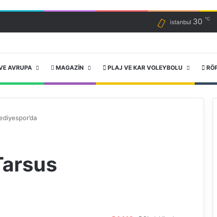
℃
30
istanbul
VE AVRUPA
MAGAZIN
PLAJ VE KAR VOLEYBOLU
RÖ
ediyespor’da
Tarsus