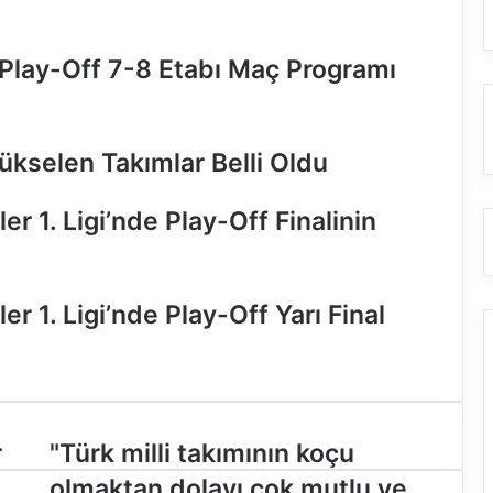
 Play-Off 7-8 Etabı Maç Programı
ükselen Takımlar Belli Oldu
r 1. Ligi’nde Play-Off Finalinin
r 1. Ligi’nde Play-Off Yarı Final
r
"
"Türk milli takımının koçu
T
olmaktan dolayı çok mutlu ve