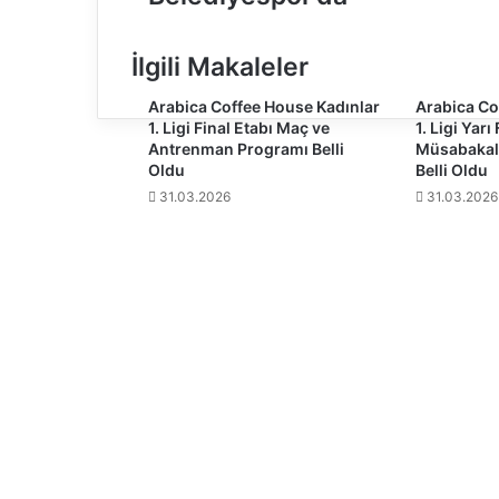
u
r
K
İlgili Makaleler
a
y
Arabica Coffee House Kadınlar
Arabica Co
a
1. Ligi Final Etabı Maç ve
1. Ligi Yarı
B
Antrenman Programı Belli
Müsabakal
u
Oldu
Belli Oldu
r
31.03.2026
31.03.2026
s
a
B
ü
y
ü
k
ş
e
h
i
r
B