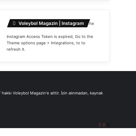
Voleybol Magazin | Instagram
The
Instagram Access Token is expired, Go to the
Theme options page > Integrations, to to
refresh it.
 hakkı Voleybol Magazin'e aittir. İzin alınmadan, kaynak
Instagram
YouTube
X