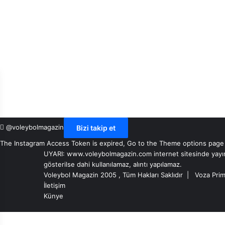
@voleybolmagazin
Bizi takip et
The Instagram Access Token is expired, Go to the Theme options page > 
UYARI: www.voleybolmagazin.com internet sitesinde yayınlan
gösterilse dahi kullanılamaz, alıntı yapılamaz.
Voleybol Magazin 2005 , Tüm Hakları Saklıdır |
Voza Prim
İletişim
Künye