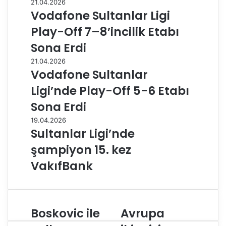
21.04.2026
Vodafone Sultanlar Ligi
Play-Off 7–8’incilik Etabı
Sona Erdi
21.04.2026
Vodafone Sultanlar
Ligi’nde Play-Off 5-6 Etabı
Sona Erdi
19.04.2026
Sultanlar Ligi’nde
şampiyon 15. kez
VakıfBank
Boskovic ile
Avrupa
B
A
o
v