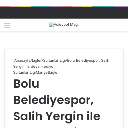
Menü
Dış gö
A
Anasayfa
/
Ligler
/
Sultanlar Ligi
/
Bolu Belediyespor, Salih
Yergin ile devam ediyor
Sultanlar Ligi
Manşet
Ligler
Bolu
Belediyespor,
Salih Yergin ile