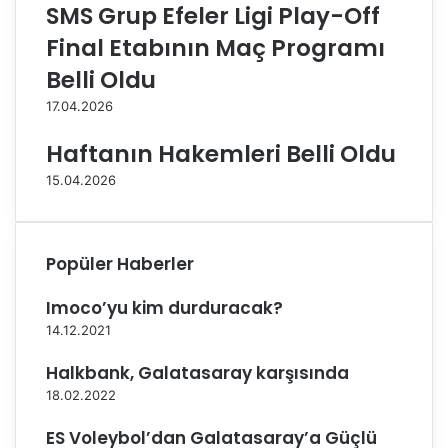
ı
y
SMS Grup Efeler Ligi Play-Off
u
Final Etabının Maç Programı
r
d
Belli Oldu
a
17.04.2026
d
ö
Haftanın Hakemleri Belli Oldu
n
d
15.04.2026
ü
Popüler Haberler
Imoco’yu kim durduracak?
14.12.2021
Halkbank, Galatasaray karşısında
18.02.2022
ES Voleybol’dan Galatasaray’a Güçlü