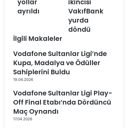
yollar
ikincisi
s
r
ayrıldı
VakıfBank
k
u
o
p
yurda
v
a
i
i
döndü
c
k
İlgili Makaleler
i
i
l
n
e
c
Vodafone Sultanlar Ligi’nde
y
i
Kupa, Madalya ve Ödüller
o
s
l
i
Sahiplerini Buldu
l
V
19.04.2026
a
a
r
k
Vodafone Sultanlar Ligi Play-
a
ı
y
f
Off Final Etabı’nda Dördüncü
r
B
Maç Oynandı
ı
a
l
n
17.04.2026
d
k