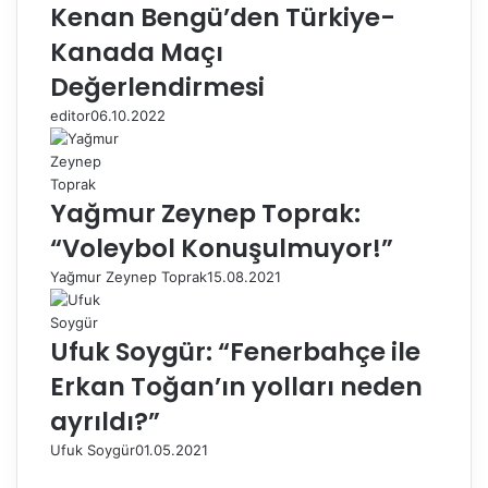
Kenan Bengü’den Türkiye-
Kanada Maçı
Değerlendirmesi
editor
06.10.2022
Yağmur Zeynep Toprak:
“Voleybol Konuşulmuyor!”
Yağmur Zeynep Toprak
15.08.2021
Ufuk Soygür: “Fenerbahçe ile
Erkan Toğan’ın yolları neden
ayrıldı?”
Ufuk Soygür
01.05.2021
Ö