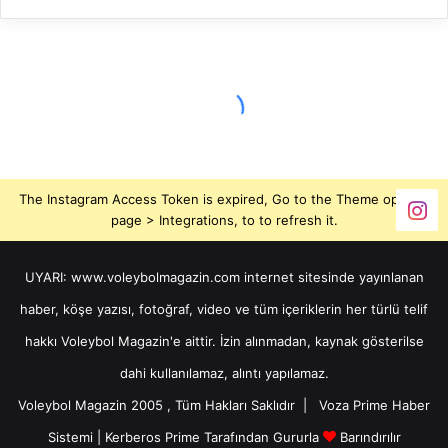
The Instagram Access Token is expired, Go to the Theme options
page > Integrations, to to refresh it.
UYARI: www.voleybolmagazin.com internet sitesinde yayınlanan
haber, köşe yazısı, fotoğraf, video ve tüm içeriklerin her türlü telif
hakkı Voleybol Magazin'e aittir. İzin alınmadan, kaynak gösterilse
dahi kullanılamaz, alıntı yapılamaz.
Voleybol Magazin 2005 , Tüm Hakları Saklıdır |
Voza Prime Haber
Sistemi
|
Kerberos Prime
Tarafından Gururla
Barındırılır