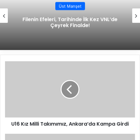
Üst Manşet
Filenin Efeleri, Tarihinde İlk Kez VNL’de
Çeyrek Finalde!
U
1
6
K
ı
z
M
i
l
U16 Kız Milli Takımımız, Ankara’da Kampa Girdi
l
i
T
Y