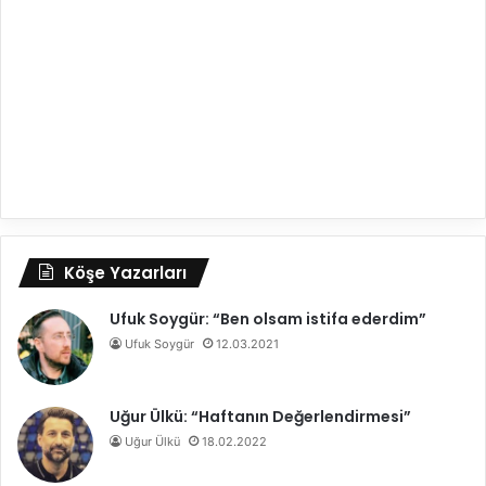
Köşe Yazarları
Ufuk Soygür: “Ben olsam istifa ederdim”
Ufuk Soygür
12.03.2021
Uğur Ülkü: “Haftanın Değerlendirmesi”
Uğur Ülkü
18.02.2022