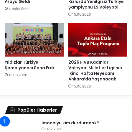
Araya Geldi
Kızlarda Yenilgisiz Türkiye
p
y
Şampiyonu ES Voleybol
a
H
4 hafta önce
G
D
15.06.2026
i
I
r
S
d
i
i
g
o
r
t
Yıldızlar Türkiye
2026 FIVB Kadınlar
a
Şampiyonası Sona Erdi
Voleybol Milletler Ligi’nin
’
İkinci Hafta Heyecanı
15.06.2026
d
Ankara’da Yaşanacak
a
15.06.2026
!
Popüler Haberler
Imoco’yu kim durduracak?
14.12.2021