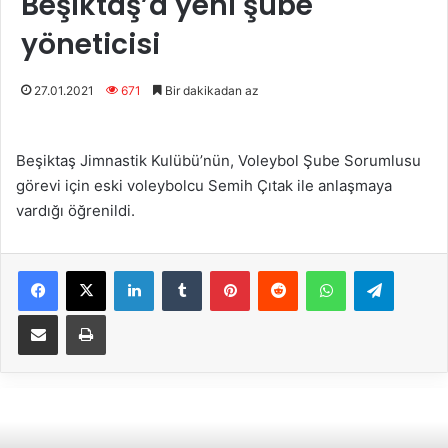
Beşiktaş’a yeni şube
yöneticisi
27.01.2021
671
Bir dakikadan az
Beşiktaş Jimnastik Kulübü’nün, Voleybol Şube Sorumlusu
görevi için eski voleybolcu Semih Çıtak ile anlaşmaya
vardığı öğrenildi.
Facebook
X
LinkedIn
Tumblr
Pinterest
Reddit
WhatsApp
Telegram
E-Posta ile paylaş
Yazdır