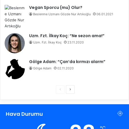
Vegan Sporcu (mu) Olur?
Beslenme Uzmanı Gözde Nur Artıkoğlu
06.01.2021
Uzm. Fzt. İlkay Koç: “Ne sezon ama!”
Uzm. Fzt. İlkay Koç
23.11.2020
Gölge Adam: “Çan’da kırmızı alarm”
Gölge Adam
02.11.2020
Ö
S
n
o
c
n
Hava Durumu
e
r
k
a
℃