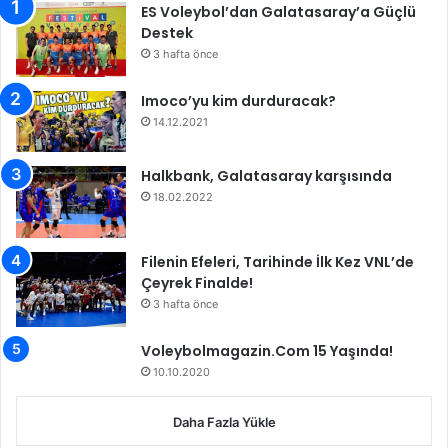
H
k
ES Voleybol’dan Galatasaray’a Güçlü
a
l
Destek
l
a
3 hafta önce
k
r
b
ı
Imoco’yu kim durduracak?
a
d
14.12.2021
n
e
k
v
’
a
Halkbank, Galatasaray karşısında
ı
m
18.02.2022
g
e
e
d
ç
i
Filenin Efeleri, Tarihinde İlk Kez VNL’de
t
y
Çeyrek Finalde!
i
o
3 hafta önce
r
Voleybolmagazin.Com 15 Yaşında!
10.10.2020
Daha Fazla Yükle