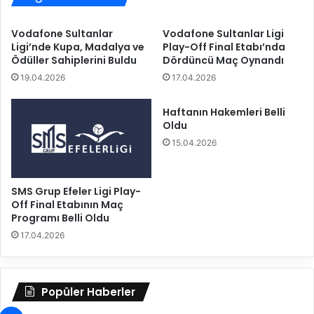
n
i
d
t
Vodafone Sultanlar
Vodafone Sultanlar Ligi
a
’
Ligi’nde Kupa, Madalya ve
Play-Off Final Etabı’nda
A
t
Ödüller Sahiplerini Buldu
Dördüncü Maç Oynandı
l
e
19.04.2026
17.04.2026
a
y
n
e
y
n
Haftanın Hakemleri Belli
a
Oldu
i
B
s
15.04.2026
e
e
l
z
e
o
SMS Grup Efeler Ligi Play-
d
n
Off Final Etabının Maç
i
h
Programı Belli Oldu
y
a
17.04.2026
e
z
s
ı
p
r
o
l
Popüler Haberler
r
ı