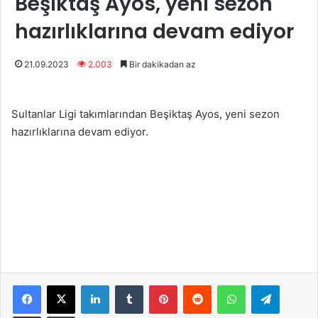
Beşiktaş Ayos, yeni sezon
hazırlıklarına devam ediyor
21.09.2023
2.003
Bir dakikadan az
Sultanlar Ligi takımlarından Beşiktaş Ayos, yeni sezon
hazırlıklarına devam ediyor.
Facebook
X
LinkedIn
Tumblr
Pinterest
Reddit
WhatsApp
Telegram
E-Posta ile paylaş
Yazdır