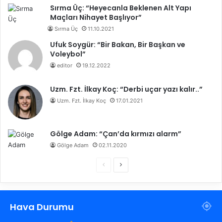
Sırma Üç: “Heyecanla Beklenen Alt Yapı
Maçları Nihayet Başlıyor”
Sırma Üç
11.10.2021
Ufuk Soygür: “Bir Bakan, Bir Başkan ve
Voleybol”
editor
19.12.2022
Uzm. Fzt. İlkay Koç: “Derbi uçar yazı kalır..”
Uzm. Fzt. İlkay Koç
17.01.2021
Gölge Adam: “Çan’da kırmızı alarm”
Gölge Adam
02.11.2020
Ö
S
n
o
c
n
Hava Durumu
e
r
k
a