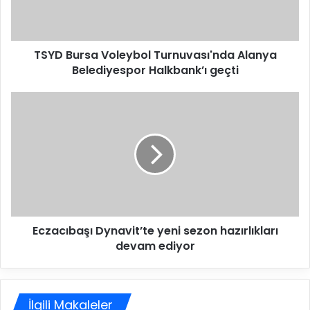
r
s
a
TSYD Bursa Voleybol Turnuvası'nda Alanya
V
Belediyespor Halkbank’ı geçti
o
l
e
E
y
c
b
z
o
a
l
c
T
ı
u
b
r
a
n
ş
u
Eczacıbaşı Dynavit’te yeni sezon hazırlıkları
ı
v
devam ediyor
D
a
y
s
n
ı
a
'
İlgili Makaleler
v