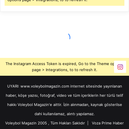
The Instagram Access Token is expired, Go to the Theme options
page > Integrations, to to refresh it.
UYARI: www.voleybolmagazin.com internet sitesinde yayınlanan
haber, köşe yazısı, fotoğraf, video ve tüm içeriklerin her türlü telif
hakkı Voleybol Magazin'e aittir. İzin alınmadan, kaynak gösterilse
dahi kullanılamaz, alıntı yapılamaz.
Voleybol Magazin 2005 , Tüm Hakları Saklıdır |
Voza Prime Haber