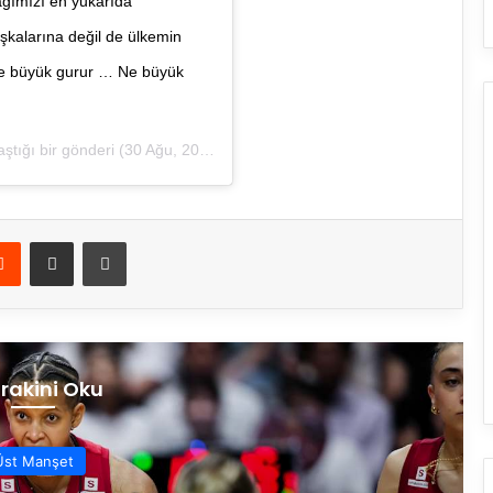
rağımızı en yukarıda
şkalarına değil de ülkemin
 Ne büyük gurur … Ne büyük
tığı bir gönderi (
30 Ağu, 2020, 8:09ös PDT
)
Reddit
E-Posta ile paylaş
Yazdır
rakini Oku
Üst Manşet