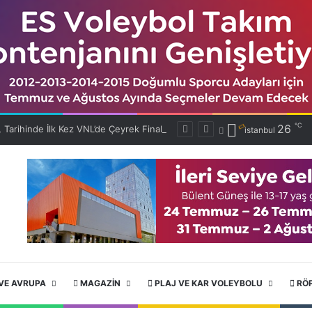
℃
26
Filenin Efeleri, Tarihinde İlk Kez VNL’de Çeyrek Finalde!
istanbul
VE AVRUPA
MAGAZIN
PLAJ VE KAR VOLEYBOLU
RÖ