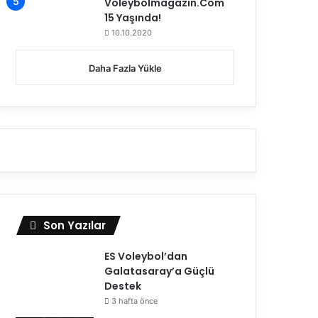
Voleybolmagazin.Com
15 Yaşında!
10.10.2020
Daha Fazla Yükle
Son Yazılar
ES Voleybol’dan
Galatasaray’a Güçlü
Destek
3 hafta önce