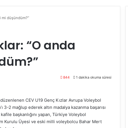
ri mi düşündüm?”
lar: “O anda
ndüm?”
844
1 dakika okuma süresi
de düzenlenen CEV U19 Genç Kızlar Avrupa Voleybol
’ı 3-2 mağlup ederek altın madalya kazanma başarısı
 kafile başkanlığını yapan, Türkiye Voleybol
 Kurulu Üyesi ve eski milli voleybolcu Bahar Mert