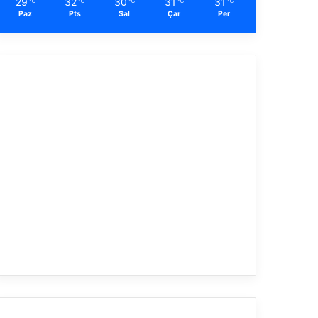
29
32
30
31
31
℃
℃
℃
℃
℃
Paz
Pts
Sal
Çar
Per