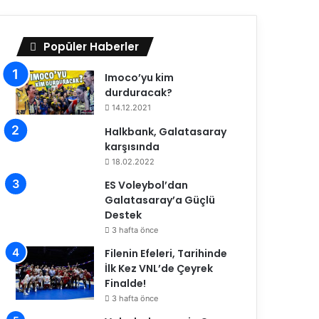
Popüler Haberler
Imoco’yu kim
durduracak?
14.12.2021
Halkbank, Galatasaray
karşısında
18.02.2022
ES Voleybol’dan
Galatasaray’a Güçlü
Destek
3 hafta önce
Filenin Efeleri, Tarihinde
İlk Kez VNL’de Çeyrek
Finalde!
3 hafta önce