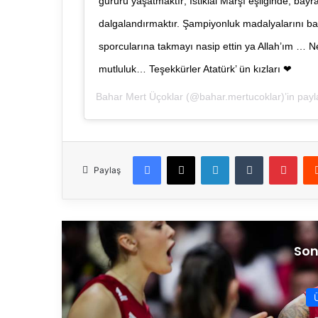
gururu yaşatmaktır; İstiklal Marşı eşliğinde, bay
dalgalandırmaktır. Şampiyonluk madalyalarını ba
sporcularına takmayı nasip ettin ya Allah’ım …
mutluluk… Teşekkürler Atatürk’ ün kızları ❤
Bahar Mert Üçoklar
(@bahar.mertucoklar)’in paylaş
Facebook
X
LinkedIn
Tumblr
Pinterest
Paylaş
Son