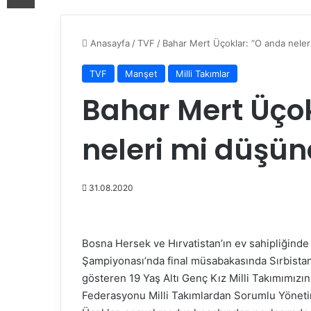
Anasayfa
/
TVF
/
Bahar Mert Üçoklar: “O anda nele
TVF
Manşet
Milli Takımlar
Bahar Mert Üçok
neleri mi düşü
31.08.2020
Bosna Hersek ve Hırvatistan’ın ev sahipliğin
Şampiyonası’nda final müsabakasında Sırbistan
gösteren 19 Yaş Altı Genç Kız Milli Takımımızın
Federasyonu Milli Takımlardan Sorumlu Yönetim