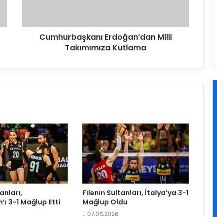
b
a
ş
Cumhurbaşkanı Erdoğan’dan Milli
k
Takımımıza Kutlama
a
n
ı
E
r
d
o
ğ
a
n
’
d
a
n
M
anları,
Filenin Sultanları, İtalya’ya 3-1
i
’ı 3-1 Mağlup Etti
Mağlup Oldu
l
07.06.2026