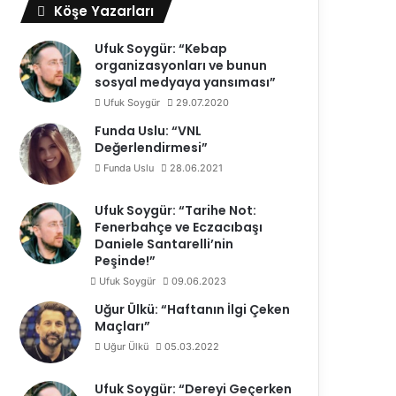
Köşe Yazarları
4 hafta önce
Filenin Efeleri Yemekte B
Ufuk Soygür: “Kebap
organizasyonları ve bunun
sosyal medyaya yansıması”
Ufuk Soygür
29.07.2020
Funda Uslu: “VNL
Değerlendirmesi”
Funda Uslu
28.06.2021
Ufuk Soygür: “Tarihe Not:
Fenerbahçe ve Eczacıbaşı
Daniele Santarelli’nin
Peşinde!”
Ufuk Soygür
09.06.2023
Uğur Ülkü: “Haftanın İlgi Çeken
Maçları”
Uğur Ülkü
05.03.2022
Ufuk Soygür: “Dereyi Geçerken