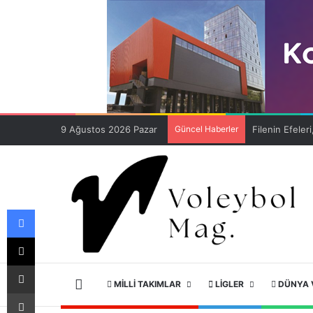
9 Ağustos 2026 Pazar
Güncel Haberler
Facebook
X
E-Posta ile paylaş
ANA SAYFA
MILLI TAKIMLAR
LIGLER
DÜNYA 
Yazdır