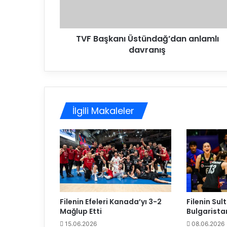
k
a
n
TVF Başkanı Üstündağ’dan anlamlı
ı
davranış
Ü
s
t
ü
n
d
İlgili Makaleler
a
ğ
’
d
a
n
a
n
l
Filenin Efeleri Kanada’yı 3-2
Filenin Sult
a
Mağlup Etti
Bulgaristan
m
15.06.2026
08.06.2026