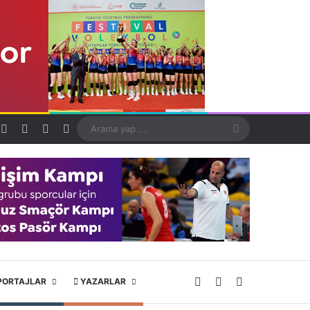
Kayıt Ol
Rastgele Makale
Kenar Bölmesi
Dış görünümü değiştir
Arama
yap
...
X
YouTube
Instagram
PORTAJLAR
YAZARLAR