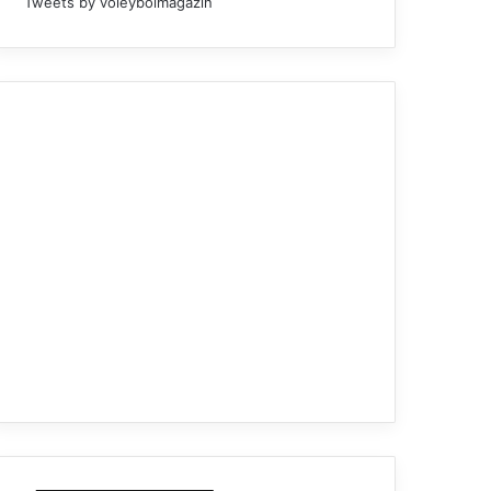
Tweets by voleybolmagazin
Üst Manşet